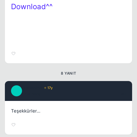
Download^^
8 YANIT
Josephine
⭐ 17y
J
17 yil once
#2
Teşekkürler...