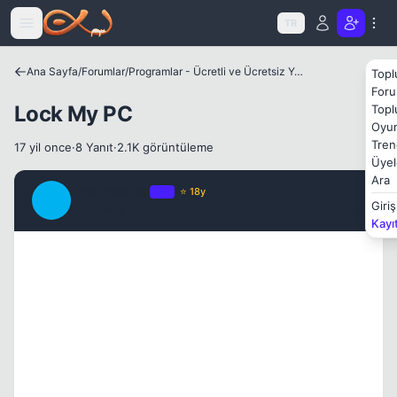
Icerige atla
TR
Kapat
Ana Sayfa
/
Forumlar
/
Programlar - Ücretli ve Ücretsiz Yazılımlar
Topl
Foru
Lock My PC
Topl
Oyun
Tren
17 yil once
·
8 Yanıt
·
2.1K görüntüleme
Üyel
Ara
JawBreaker
OP
⭐ 18y
J
Giriş
17 yil once
#1
Kayı
Kapat