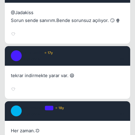
@Jadakiss
Sorun sende sanırım.Bende sorunsuz açılıyor. 🙄 🍿
joLLy jaRin
⭐ 17y
J
17 yil once
#6
tekrar indirmekte yarar var. 😄
JawBreaker
OP
⭐ 18y
J
17 yil once
#7
Her zaman.:D