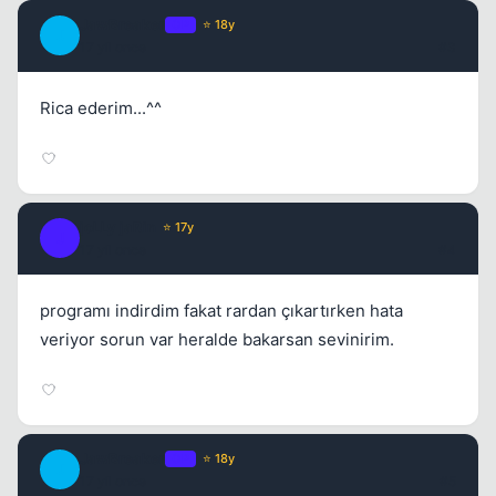
JawBreaker
OP
⭐ 18y
J
17 yil once
#3
Rica ederim...^^
joLLy jaRin
⭐ 17y
J
17 yil once
#4
programı indirdim fakat rardan çıkartırken hata
veriyor sorun var heralde bakarsan sevinirim.
JawBreaker
OP
⭐ 18y
J
17 yil once
#5