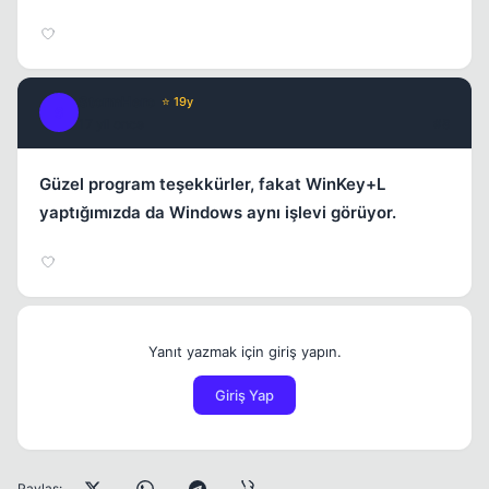
StormHero
⭐ 19y
S
17 yil once
#8
Güzel program teşekkürler, fakat WinKey+L
yaptığımızda da Windows aynı işlevi görüyor.
Yanıt yazmak için giriş yapın.
Giriş Yap
Paylaş: