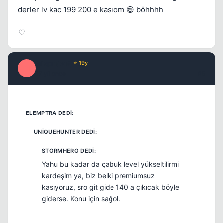
derler lv kac 199 200 e kasıom 😄 böhhhh
Misproject
⭐ 19y
M
17 yil once
#5
Yahu bu kadar da çabuk level yükseltilirmi
kardeşim ya, biz belki premiumsuz
kasıyoruz, sro git gide 140 a çıkıcak böyle
giderse. Konu için sağol.