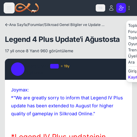
Icerige atla
TR
Kapat
Ana Sayfa
/
Forumlar
/
Silkroad Genel Bilgiler ve Update Bilgileri
Topl
Foru
Legend 4 Plus Update'i Ağustosta
Topl
Oyun
Tren
17 yil once
·
8 Yanıt
·
960 görüntüleme
Üyel
Ara
iwontcry4u
OP
⭐ 19y
I
Giriş
17 yil once
#1
Kayı
Kapat
Joymax:
*"We are greatly sorry to inform that Legend IV Plus
update has been extended to August for higher
quality of gameplay in Silkroad Online."
*Legend IV Plus updateinin