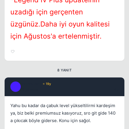
Kapat
uzadığı için gerçenten
üzgünüz.Daha iyi oyun kalitesi
için Ağustos'a ertelenmiştir.
8 YANIT
StormHero
⭐ 19y
S
17 yil once
#2
Yahu bu kadar da çabuk level yükseltilirmi kardeşim
ya, biz belki premiumsuz kasıyoruz, sro git gide 140
a çıkıcak böyle giderse. Konu için sağol.