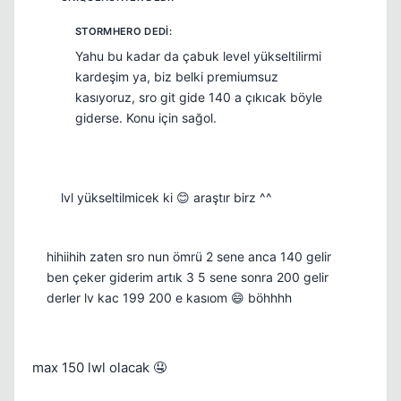
Yahu bu kadar da çabuk level yükseltilirmi
kardeşim ya, biz belki premiumsuz
kasıyoruz, sro git gide 140 a çıkıcak böyle
giderse. Konu için sağol.
lvl yükseltilmicek ki 😊 araştır birz ^^
hihiihih zaten sro nun ömrü 2 sene anca 140 gelir
ben çeker giderim artık 3 5 sene sonra 200 gelir
derler lv kac 199 200 e kasıom 😄 böhhhh
max 150 lwl olacak 🤤