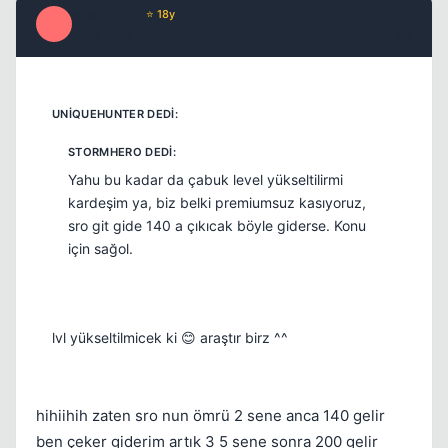
eLempTRa
⭐ 18y
E
17 yil once
#4
Yahu bu kadar da çabuk level yükseltilirmi
kardeşim ya, biz belki premiumsuz kasıyoruz,
sro git gide 140 a çıkıcak böyle giderse. Konu
için sağol.
lvl yükseltilmicek ki 😊 araştır birz ^^
hihiihih zaten sro nun ömrü 2 sene anca 140 gelir
ben çeker giderim artık 3 5 sene sonra 200 gelir