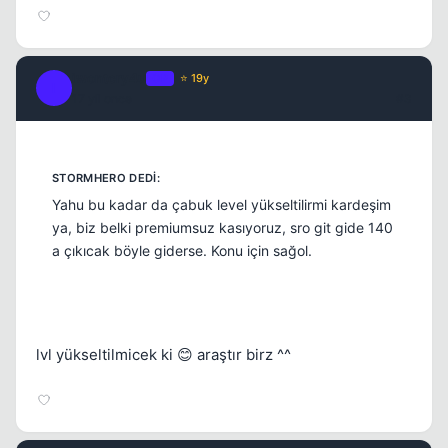
iwontcry4u
OP
⭐ 19y
I
17 yil once
#3
Yahu bu kadar da çabuk level yükseltilirmi kardeşim
ya, biz belki premiumsuz kasıyoruz, sro git gide 140
Kapat
a çıkıcak böyle giderse. Konu için sağol.
lvl yükseltilmicek ki 😊 araştır birz ^^