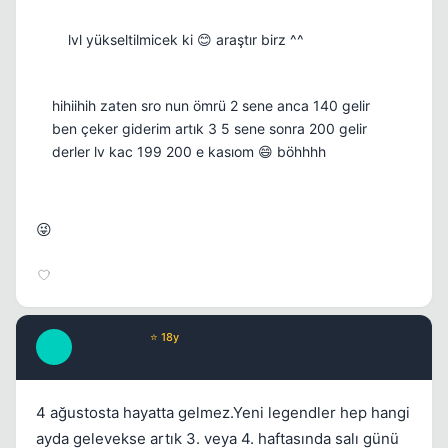
lvl yükseltilmicek ki 😊 araştır birz ^^
hihiihih zaten sro nun ömrü 2 sene anca 140 gelir
ben çeker giderim artık 3 5 sene sonra 200 gelir
derler lv kac 199 200 e kasıom 😄 böhhhh
😜
MainMagic
⭐ 18y
M
17 yil once
#6
4 ağustosta hayatta gelmez.Yeni legendler hep hangi
ayda gelevekse artık 3. veya 4. haftasında salı günü