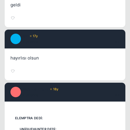
geldi
JbS
⭐ 17y
J
17 yil once
#7
hayırlısı olsun
Optimus Prime
⭐ 18y
O
17 yil once
#8