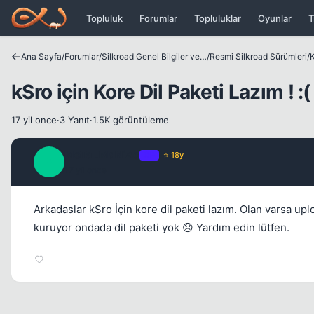
Icerige atla
Topluluk
Forumlar
Topluluklar
Oyunlar
T
Ana Sayfa
/
Forumlar
/
Silkroad Genel Bilgiler ve Update Bilgileri
/
Resmi Silkroad Sürümleri
/
K
kSro için Kore Dil Paketi Lazım ! :(
17 yil once
·
3 Yanıt
·
1.5K görüntüleme
MeTaLMaNiAc
OP
⭐ 18y
M
17 yil once
Arkadaslar kSro İçin kore dil paketi lazım. Olan varsa up
kuruyor ondada dil paketi yok 😞 Yardım edin lütfen.