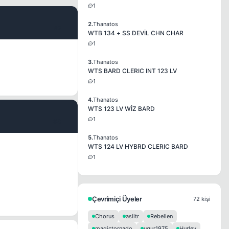
1
2.
Thanatos
#2
WTB 134 + SS DEVİL CHN CHAR
1
3.
Thanatos
WTS BARD CLERIC INT 123 LV
1
4.
Thanatos
WTS 123 LV WİZ BARD
1
#3
5.
Thanatos
WTS 124 LV HYBRD CLERIC BARD
1
Çevrimiçi Üyeler
72 kişi
Chorus
asiltr
Rebellen
magictornado
ugur1975
Hurley