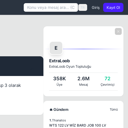
Giriş
Kayıt Ol
TR
E
ExtraLoob
ExtraLoob Oyun Topluluğu
#1
358K
2.6M
72
sp 3 olarak
Üye
Mesaj
Çevrimiçi
🔥 Gündem
Tümü
1.
Thanatos
WTS 122 LV WİZ BARD JOB 100 LV