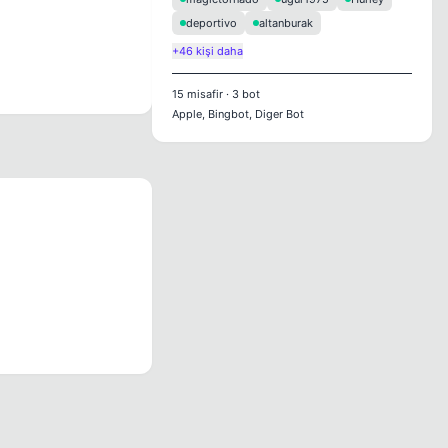
deportivo
altanburak
+46 kişi daha
15
misafir
·
3
bot
Apple, Bingbot, Diger Bot