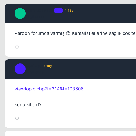
MeTaLMaNiAc
OP
⭐ 18y
M
17 yil once
Pardon forumda varmış 😊 Kemalist ellerine sağlık çok t
RecLast
⭐ 18y
R
17 yil once
viewtopic.php?f=314&t=103606
konu kilit xD