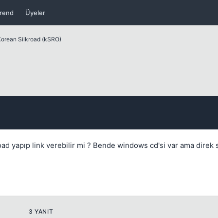
rend
Üyeler
orean Silkroad (kSRO)
Kapat
load yapıp link verebilir mi ? Bende windows cd'si var ama direk 
Kapat
3 YANIT