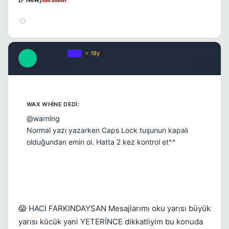
Solo
Gitarist
Phantoso
OP
⭐ 18y
P
17 yil once
#18
@warning
Normal yazı yazarken Caps Lock tuşunun kapalı
olduğundan emin ol. Hatta 2 kez kontrol et^^
😱 HACI FARKINDAYSAN Mesajlarımı oku yarısı büyük
yarısı kücük yani YETERİNCE dikkatliyim bu konuda