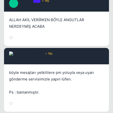
Phantoso
OP
⭐ 18y
P
17 yil once
#2
ALLAH AKIL VERİRKEN BÖYLE ANGUTLAR
NERDEYMİŞ ACABA
Chorus
Yönetici
⭐ 19y
Kapat
17 yil once
#3
böyle mesajları yetkililere pm yoluyla veya uyarı
gönderme servisimizle yapın lüfen.
Ps : banlanmıştır.