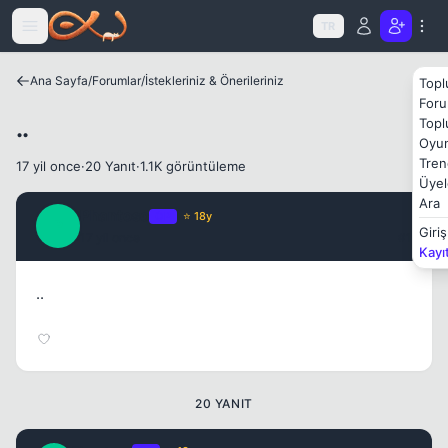
Kapat
Icerige atla
TR
Ana Sayfa
/
Forumlar
/
İstekleriniz & Önerileriniz
Topl
Foru
..
Topl
Oyun
Tren
17 yil once
·
20 Yanıt
·
1.1K görüntüleme
Üyel
Ara
Phantoso
OP
⭐ 18y
P
Giriş
17 yil once
#1
Kayı
..
Kapat
20 YANIT