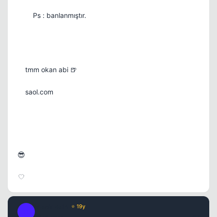
Ps : banlanmıştır.
tmm okan abi 🍺
Kapat
saol.com
😎
Black Rain
⭐ 19y
B
17 yil once
#7