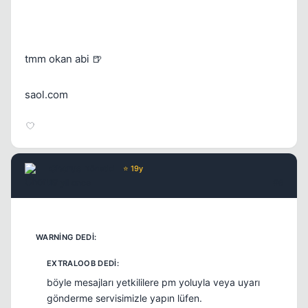
tmm okan abi 🍺
saol.com
Chorus
Yönetici
⭐ 19y
17 yil once
#6
böyle mesajları yetkililere pm yoluyla veya uyarı
gönderme servisimizle yapın lüfen.