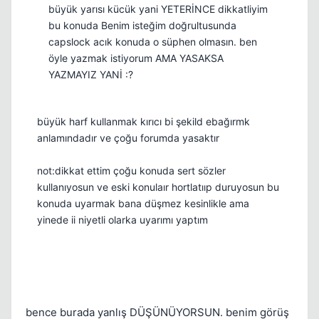
büyük yarısı kücük yani YETERİNCE dikkatliyim
bu konuda Benim isteğim doğrultusunda
capslock acık konuda o süphen olmasın. ben
öyle yazmak istiyorum AMA YASAKSA
YAZMAYIZ YANİ :?
büyük harf kullanmak kırıcı bi şekild ebağırmk
anlamındadır ve çoğu forumda yasaktır
not:dikkat ettim çoğu konuda sert sözler
kullanıyosun ve eski konulaır hortlatııp duruyosun bu
konuda uyarmak bana düşmez kesinlikle ama
yinede ii niyetli olarka uyarımı yaptım
bence burada yanlış DÜŞÜNÜYORSUN. benim görüş