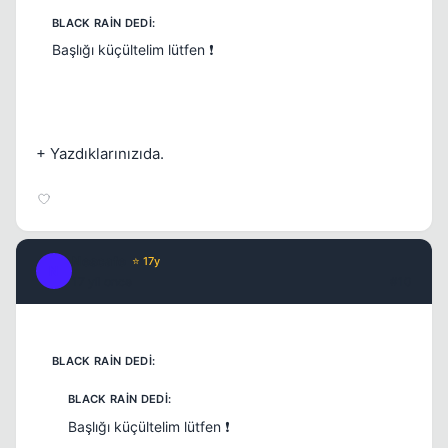
Başlığı küçültelim lütfen ❗
+ Yazdıklarınızıda.
Nescafe
⭐ 17y
N
17 yil once
#10
Kapat
Başlığı küçültelim lütfen ❗