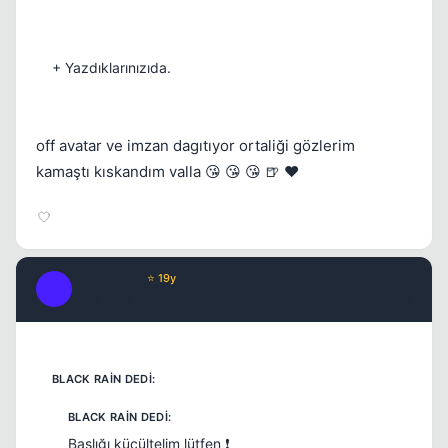
+ Yazdıklarınızıda.
off avatar ve imzan dagıtıyor ortaliği gözlerim
kamaştı kıskandım valla 😘 😘 😘 🍺 ❤️
Black Rain
⭐ 19y
B
17 yil once
#11
Başlığı küçültelim lütfen ❗