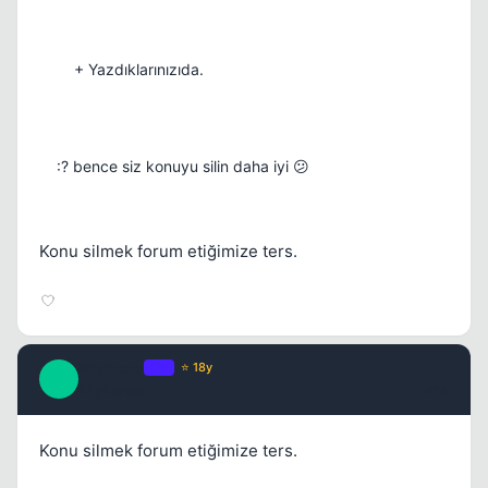
+ Yazdıklarınızıda.
:? bence siz konuyu silin daha iyi 😕
Konu silmek forum etiğimize ters.
Phantoso
OP
⭐ 18y
P
17 yil once
#14
Konu silmek forum etiğimize ters.