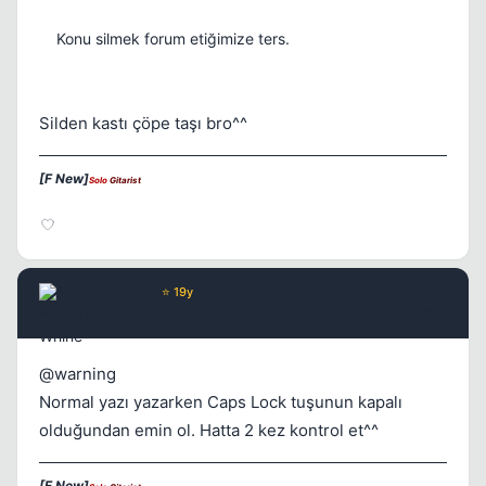
Konu silmek forum etiğimize ters.
Silden kastı çöpe taşı bro^^
[F New]
Solo
Gitarist
Wax Whine
⭐ 19y
17 yil once
#17
@warning
Normal yazı yazarken Caps Lock tuşunun kapalı
olduğundan emin ol. Hatta 2 kez kontrol et^^
[F New]