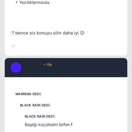
+ Yazdıklarınızıda.
:? bence siz konuyu silin daha iyi 😕
Black Rain
⭐ 19y
B
17 yil once
#13
Başlığı küçültelim lütfen ❗