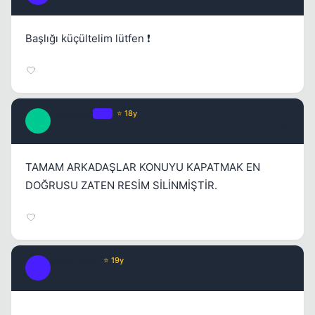
Başlığı küçültelim lütfen ❗
Phantoso
OP
⭐ 18y
P
17 yil once
#8
TAMAM ARKADAŞLAR KONUYU KAPATMAK EN
DOĞRUSU ZATEN RESİM SİLİNMİŞTİR.
Black Rain
⭐ 19y
B
17 yil once
#9