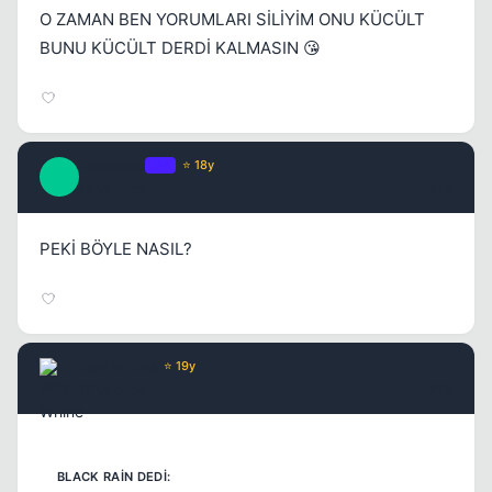
O ZAMAN BEN YORUMLARI SİLİYİM ONU KÜCÜLT
BUNU KÜCÜLT DERDİ KALMASIN 😘
Phantoso
OP
⭐ 18y
P
17 yil once
#15
PEKİ BÖYLE NASIL?
Wax Whine
⭐ 19y
17 yil once
#16