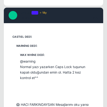
Phantoso
OP
⭐ 18y
P
17 yil once
#20
@warning
Normal yazı yazarken Caps Lock tuşunun
kapalı olduğundan emin ol. Hatta 2 kez
kontrol et^^
😱 HACI FARKINDAYSAN Mesajlarımı oku yarısı