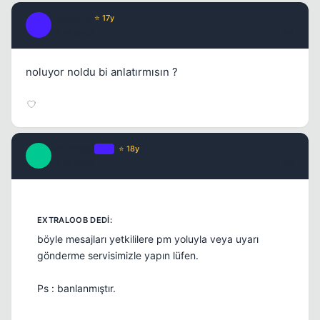
Nescafe
⭐ 17y
N
17 yil once
#4
noluyor noldu bi anlatırmısın ?
Phantoso
OP
⭐ 18y
P
17 yil once
#5
Kapat
böyle mesajları yetkililere pm yoluyla veya uyarı
gönderme servisimizle yapın lüfen.
Ps : banlanmıştır.