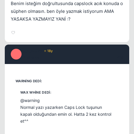
Benim isteğim doğrultusunda capslock acık konuda o
süphen olmasın. ben öyle yazmak istiyorum AMA
YASAKSA YAZMAYIZ YANİ :?
fsdfqwe23
⭐ 18y
F
17 yil once
#19
@warning
Normal yazı yazarken Caps Lock tuşunun
kapalı olduğundan emin ol. Hatta 2 kez kontrol
et^^