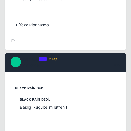
+ Yazdıklarınızıda.
Phantoso
OP
⭐ 18y
P
17 yil once
#12
Başlığı küçültelim lütfen ❗