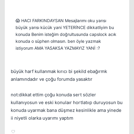
😱 HACI FARKINDAYSAN Mesajlarımı oku yarısı
büyük yarısı kücük yani YETERİNCE dikkatliyim bu
konuda Benim isteğim doğrultusunda capslock acık
konuda o süphen olmasın. ben öyle yazmak
istiyorum AMA YASAKSA YAZMAYIZ YANİ :?
büyük harf kullanmak kırıcı bi şekild ebağırmk
anlamındadır ve çoğu forumda yasaktır
not:dikkat ettim çoğu konuda sert sözler
kullanıyosun ve eski konulaır hortlatııp duruyosun bu
konuda uyarmak bana düşmez kesinlikle ama yinede
ii niyetli olarka uyarımı yaptım