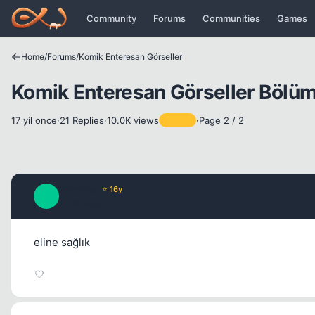
Icerige atla
Community
Forums
Communities
Games
Home
/
Forums
/
Komik Enteresan Görseller
Komik Enteresan Görseller Bölüm
17 yil once
·
21 Replies
·
10.0K views
·
Page 2 / 2
Pinned
Chrysler
⭐ 16y
C
15 yil once
eline sağlık