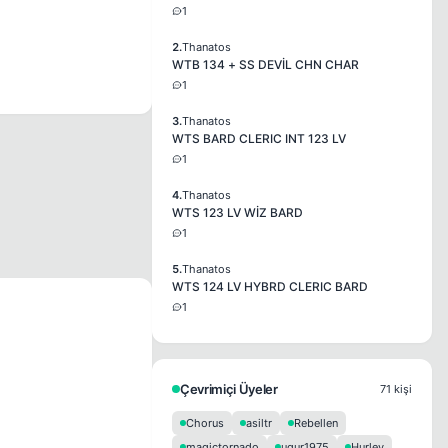
1
2.
Thanatos
WTB 134 + SS DEVİL CHN CHAR
1
3.
Thanatos
WTS BARD CLERIC INT 123 LV
1
4.
Thanatos
WTS 123 LV WİZ BARD
1
5.
Thanatos
WTS 124 LV HYBRD CLERIC BARD
1
Çevrimiçi Üyeler
71 kişi
Chorus
asiltr
Rebellen
magictornado
ugur1975
Hurley