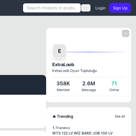
Login
Sign Up
TR
E
ExtraLoob
ExtraLoob Oyun Topluluğu
358K
2.6M
71
#21
Member
Message
Online
🔥 Trending
See all
1.
Thanatos
WTS 122 LV WİZ BARD JOB 100 LV