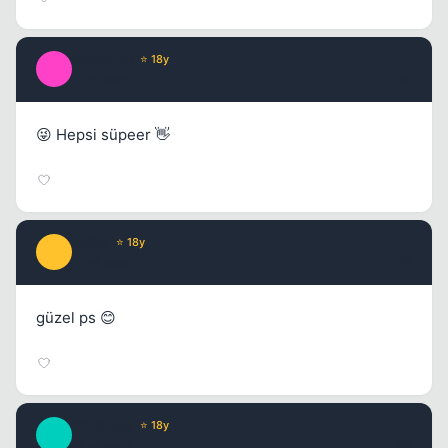
mesut_xD
⭐ 18y
M
17 yil once
#6
😜 Hepsi süpeer 👋
Agilla
⭐ 18y
A
17 yil once
#7
güzel ps 😊
ChiqiLeta
⭐ 18y
C
17 yil once
#8