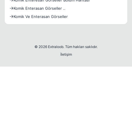
Komik Enteresan Görseller Bölüm Haritası
Komik Enterasan Görseller ..
Komik Ve Enterasan Görseller
© 2026 Extraloob. Tüm hakları saklıdır.
İletişim