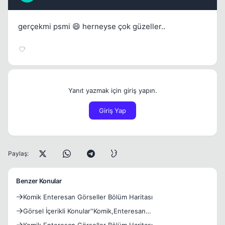
gerçekmi psmi 😄 herneyse çok güzeller..
Yanıt yazmak için giriş yapın.
Giriş Yap
Paylaş:
Benzer Konular
Komik Enteresan Görseller Bölüm Haritası
Görsel İçerikli Konular''Komik,Enteresan
Görseller''Bölümüne