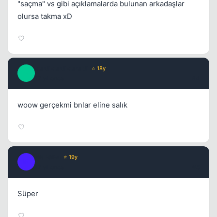
"saçma" vs gibi açıklamalarda bulunan arkadaşlar
olursa takma xD
vurdivurdivuruldi
⭐ 18y
V
17 yil once
#4
woow gerçekmi bnlar eline salık
MaPaP4
⭐ 19y
M
17 yil once
#5
Süper