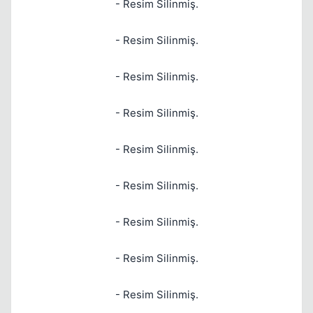
- Resim Silinmiş.
- Resim Silinmiş.
- Resim Silinmiş.
- Resim Silinmiş.
Kapat
- Resim Silinmiş.
- Resim Silinmiş.
- Resim Silinmiş.
Kapat
- Resim Silinmiş.
- Resim Silinmiş.