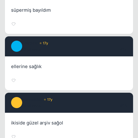
süpermiş bayıldım
149385
⭐ 17y
1
17 yil once
#14
ellerine sağlık
burak939
⭐ 17y
B
16 yil once
#15
ikiside güzel arşiv sağol