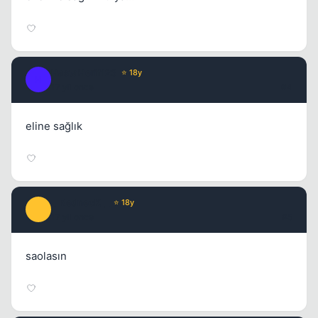
Kapat
HastaHerif123
⭐ 18y
H
17 yil once
#4
eline sağlık
__RednecK__
⭐ 18y
_
17 yil once
#5
saolasın