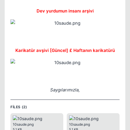
Dev yurdumun insanı arşivi
Kapat
Karikatür avşivi [Güncel] £ Haftanın karikatürü
Kapat
Saygılarımızla,
FILES (2)
Kapat
10saude.png
10saude.png
5.1 KB
5.1 KB