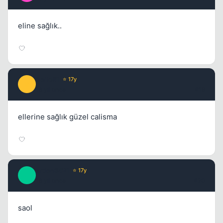
eline sağlık..
Sello61
⭐ 17y
S
16 yil once
#19
ellerine sağlık güzel calisma
arden3521
⭐ 17y
A
16 yil once
#20
saol