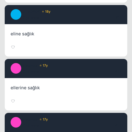
tarık0505
⭐ 18y
T
17 yil once
#11
eline sağlık
ermanas
⭐ 17y
E
17 yil once
#12
ellerine sağlık
ermanas
⭐ 17y
E
17 yil once
#13