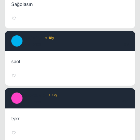
Sağolasın
BurdurLee
⭐ 18y
B
17 yil once
#9
saol
neverquake
⭐ 17y
N
17 yil once
#10
tşkr.