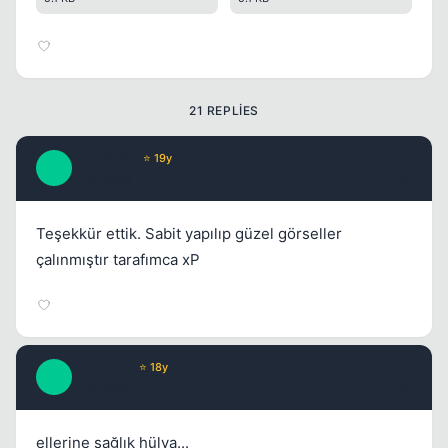
21 REPLIES
Kapat
TitusPullo
⭐ 19y
T
17 yil once
#2
Teşekkür ettik. Sabit yapılıp güzel görseller
çalınmıştır tarafımca xP
Kapat
blackrain
⭐ 18y
B
17 yil once
#3
ellerine sağlık hülya...