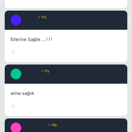
ViVaLDi
⭐ 17y
V
16 yil once
#16
Ellerine Sağlık ... ! ! !
_Marduk_
⭐ 17y
_
16 yil once
#17
eline sağlık
NiGHTMaRe_
⭐ 19y
N
16 yil once
#18