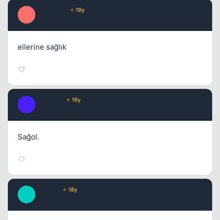
beko1903
⭐ 18y
B
17 yil once
#6
ellerine sağlık
Seppuku
⭐ 18y
S
17 yil once
#7
Sağol.
FruitFly
⭐ 18y
F
17 yil once
#8