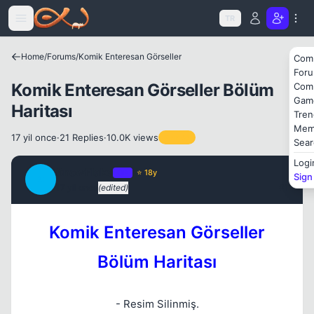
Icerige atla
TR
Home
/
Forums
/
Komik Enteresan Görseller
Com
For
Komik Enteresan Görseller Bölüm
Com
Kapat
Gam
Haritası
Tren
Mem
17 yil once
·
21 Replies
·
10.0K views
Pinned
Sear
Logi
SnowFlake
OP
⭐ 18y
Sign
S
17 yil once
(edited)
#1
Kapat
Komik Enteresan Görseller
Bölüm Haritası
- Resim Silinmiş.