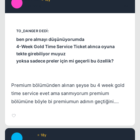
C
17 yil once
#4
ben pre almayı düşünüyorumda
4-Week Gold Time Service Ticket alınca oyuna
tekte girebiliyor muyuz
yoksa sadece preler için mi geçerli bu özellik?
Premium bölümünden alınan şeyse bu 4 week gold
time service evet ama sanmıyorum premium
bölümüne böyle bi premiumun adının geçtiğini....
Mojito
⭐ 18y
M