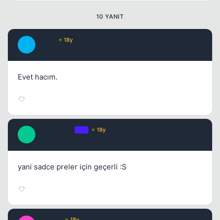
10 YANIT
Kapat
Mojito
⭐ 18y
M
17 yil once
#2
Evet hacım.
NiGHTMaRe
OP
⭐ 18y
N
17 yil once
#3
Kapat
yani sadce preler için geçerli :S
Castiela
⭐ 18y