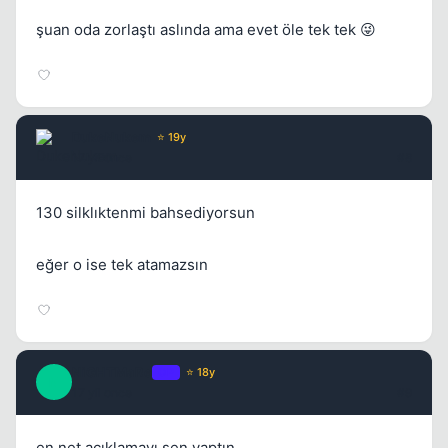
şuan oda zorlaştı aslında ama evet öle tek tek 😜
DukeNukem
⭐ 19y
17 yil once
#8
130 silklıktenmi bahsediyorsun
eğer o ise tek atamazsın
NiGHTMaRe
OP
⭐ 18y
N
17 yil once
#9
en net açıklamayı sen yaptın