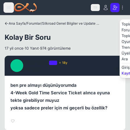
Icerige atla
TR
Kapat
Ana Sayfa
/
Forumlar
/
Silkroad Genel Bilgiler ve Update Bilgileri
Topl
Foru
Kolay Bir Soru
Topl
Oyun
Tren
17 yil once
·
10 Yanıt
·
974 görüntüleme
Üyel
Ara
NiGHTMaRe
OP
⭐ 18y
N
Giriş
17 yil once
#1
Kayı
ben pre almayı düşünüyorumda
Kapat
4-Week Gold Time Service Ticket alınca oyuna
tekte girebiliyor muyuz
yoksa sadece preler için mi geçerli bu özellik?