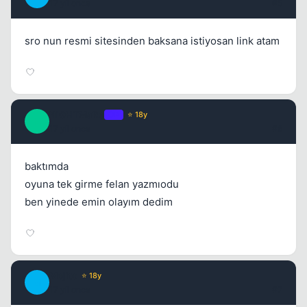
17 yil once
#5
sro nun resmi sitesinden baksana istiyosan link atam
NiGHTMaRe
OP
⭐ 18y
N
17 yil once
#6
baktımda
oyuna tek girme felan yazmıodu
ben yinede emin olayım dedim
Mojito
⭐ 18y
M
17 yil once
#7