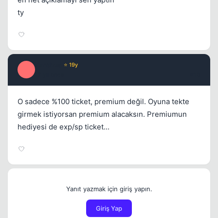
ty
Xanthos
⭐ 19y
X
17 yil once
#10
O sadece %100 ticket, premium değil. Oyuna tekte
girmek istiyorsan premium alacaksın. Premiumun
hediyesi de exp/sp ticket...
Yanıt yazmak için giriş yapın.
Giriş Yap