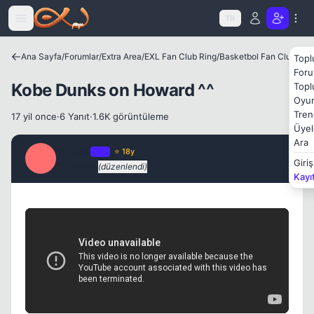
Icerige atla
TR
Ana Sayfa
/
Forumlar
/
Extra Area
/
EXL Fan Club Ring
/
Basketbol Fan Club
Topl
Foru
Kobe Dunks on Howard ^^
Topl
Oyun
Tren
17 yil once
·
6 Yanıt
·
1.6K görüntüleme
Üyel
Ara
Milano
OP
⭐ 18y
M
Giriş
17 yil once
(düzenlendi)
#1
Kayı
Kapat