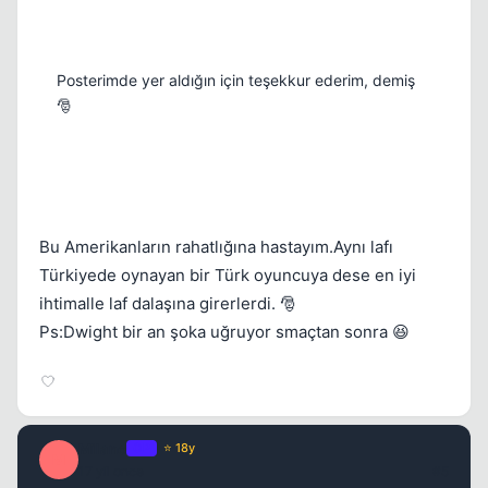
Posterimde yer aldığın için teşekkur ederim, demiş
🎅
Bu Amerikanların rahatlığına hastayım.Aynı lafı
Türkiyede oynayan bir Türk oyuncuya dese en iyi
ihtimalle laf dalaşına girerlerdi. 🎅
Ps:Dwight bir an şoka uğruyor smaçtan sonra 😆
Milano
OP
⭐ 18y
M
17 yil once
#5