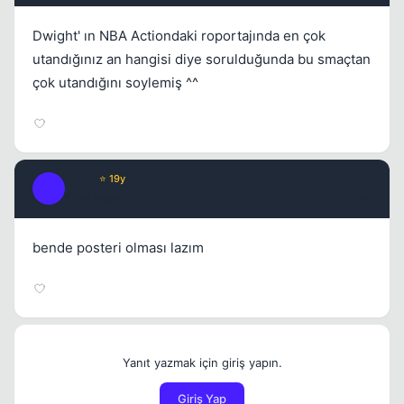
Dwight' ın NBA Actiondaki roportajında en çok
utandığınız an hangisi diye sorulduğunda bu smaçtan
çok utandığını soylemiş ^^
Kobe
⭐ 19y
K
17 yil once
#6
bende posteri olması lazım
Yanıt yazmak için giriş yapın.
Giriş Yap