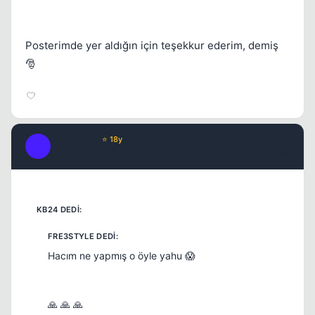
Posterimde yer aldığın için teşekkur ederim, demiş
🎅
Fre3sTyLe
⭐ 18y
F
17 yil once
#4
Hacım ne yapmış o öyle yahu 😱
🙏 🙏 🙏