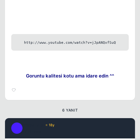
Kapat
http://www.youtube.com/watch?v=jJpANQxfSuQ
Goruntu kalitesi kotu ama idare edin ^^
Kapat
6 YANIT
Fre3sTyLe
⭐ 18y
F
17 yil once
#2