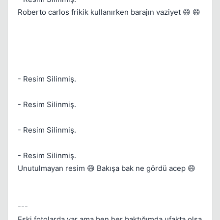
Roberto carlos frikik kullanırken barajın vaziyet 😄 😄
- Resim Silinmiş.
- Resim Silinmiş.
- Resim Silinmiş.
- Resim Silinmiş.
Unutulmayan resim 😄 Bakışa bak ne gördü acep 😄
---
Eski fotolarda var ama ben her baktığımda ufakta olsa