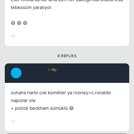
tebessüm yaratıyor.
😄 😄 😄
8 REPLIES
Original Man
⭐ 18y
O
17 yil once
#2
zuhaha harbi cok komikler ya rooney+c.ronaldo
napıolar ole
+ pislick beckham sümüklü 😄