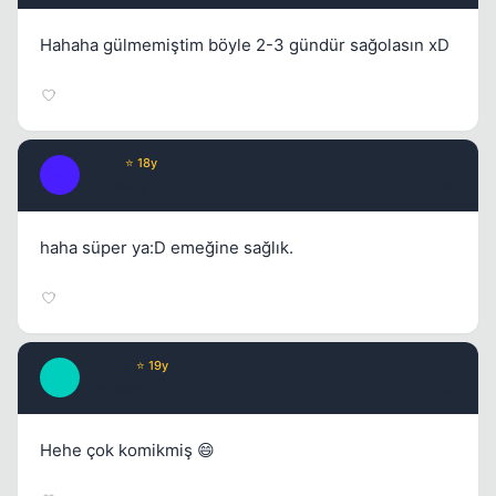
Hahaha gülmemiştim böyle 2-3 gündür sağolasın xD
MARi
⭐ 18y
M
17 yil once
#6
haha süper ya:D emeğine sağlık.
Mirage
⭐ 19y
M
17 yil once
#7
Hehe çok komikmiş 😄