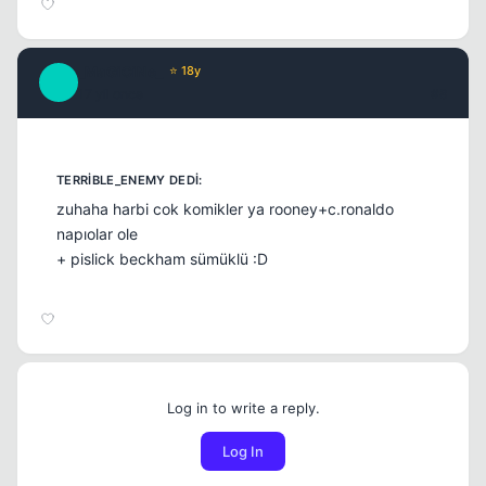
_MaGiCiNe_
⭐ 18y
_
17 yil once
#8
zuhaha harbi cok komikler ya rooney+c.ronaldo
napıolar ole
+ pislick beckham sümüklü :D
Log in to write a reply.
Log In