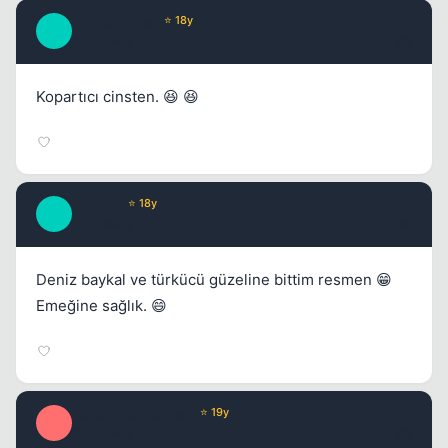
AnatoliaFire1
⭐ 18y
A
17 yil once
#3
Kopartıcı cinsten. 😆 😆
zeki_ce
⭐ 18y
Z
17 yil once
#4
Deniz baykal ve türkücü güzeline bittim resmen 😁
Emeğine sağlık. 😄
PolgaraWahrenheit
⭐ 19y
P
17 yil once
#5