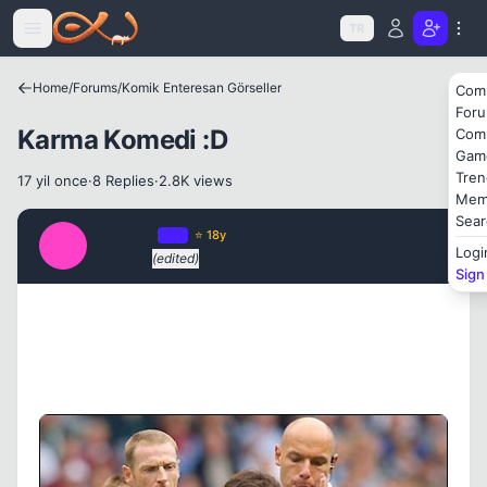
Icerige atla
TR
Home
/
Forums
/
Komik Enteresan Görseller
Com
For
Karma Komedi :D
Com
Gam
Tren
17 yil once
·
8 Replies
·
2.8K views
Mem
Sear
Brooklyn
OP
⭐ 18y
B
Kapat
Logi
17 yil once
(edited)
#1
Sign