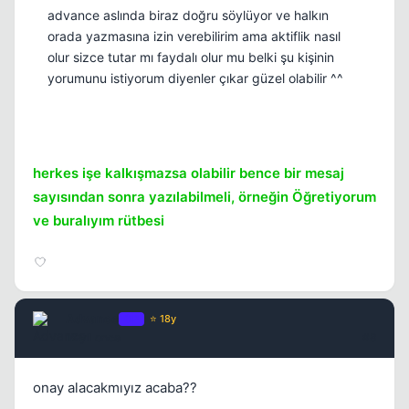
advance aslında biraz doğru söylüyor ve halkın
orada yazmasına izin verebilirim ama aktiflik nasıl
olur sizce tutar mı faydalı olur mu belki şu kişinin
yorumunu istiyorum diyenler çıkar güzel olabilir ^^
herkes işe kalkışmazsa olabilir bence bir mesaj
sayısından sonra yazılabilmeli, örneğin Öğretiyorum
ve buralıyım rütbesi
Advance
OP
⭐ 18y
17 yil once
#8
onay alacakmıyız acaba??