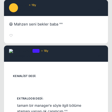
Prada
⭐ 19y
P
17 yil once
#14
😆 Mahzen seni bekler baba ^^
Advance
OP
⭐ 18y
17 yil once
#15
tamam bir manager'e söyle ilgili bölüme
atamanı yapsın ok canımcım ^^