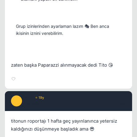
Grup izinlerinden ayarlaman lazım 🎭 Ben anca
ikisinin iznini verebilirim.
zaten başka Paparazzi alınmayacak dedi Tito 😘
Prada
⭐ 19y
P
17 yil once
#16
titonun roportajı 1 hafta geç yayınlanınca yetersiz
kaldığınızı düşünmeye başladık ama 😎