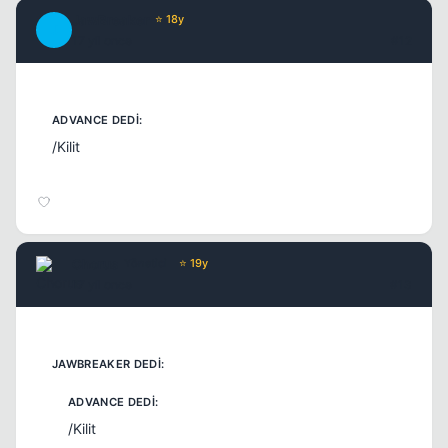
JawBreaker
⭐ 18y
J
17 yil once
#12
/Kilit
Chorus
Yönetici
⭐ 19y
17 yil once
#13
/Kilit