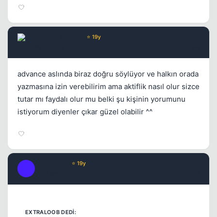
Chorus
Yönetici
⭐ 19y
17 yil once
#6
Kapat
advance aslında biraz doğru söylüyor ve halkın orada
yazmasına izin verebilirim ama aktiflik nasıl olur sizce
tutar mı faydalı olur mu belki şu kişinin yorumunu
istiyorum diyenler çıkar güzel olabilir ^^
StormHero
⭐ 19y
S
17 yil once
#7
Kapat