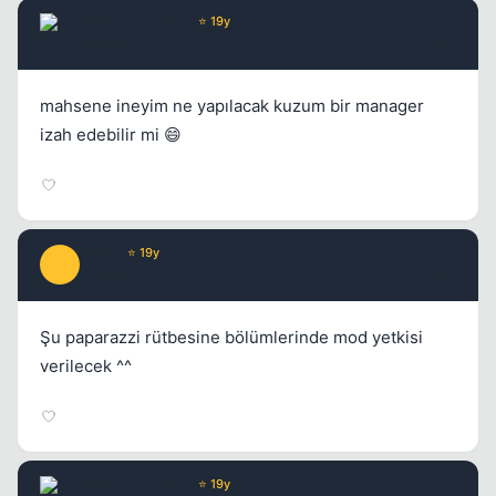
Chorus
Yönetici
⭐ 19y
17 yil once
#18
mahsene ineyim ne yapılacak kuzum bir manager
izah edebilir mi 😄
Prada
⭐ 19y
P
17 yil once
#19
Şu paparazzi rütbesine bölümlerinde mod yetkisi
verilecek ^^
Chorus
Yönetici
⭐ 19y