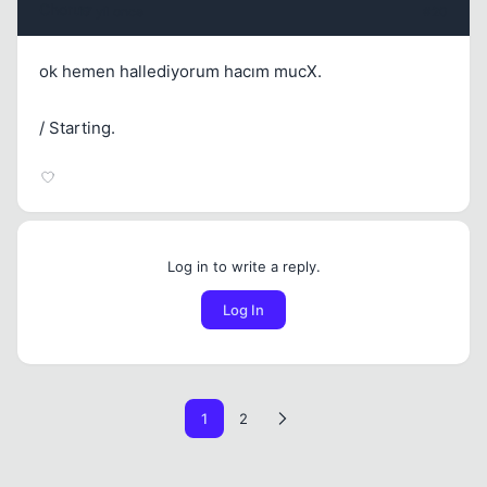
17 yil once
#20
ok hemen hallediyorum hacım mucX.
/ Starting.
Log in to write a reply.
Log In
1
2