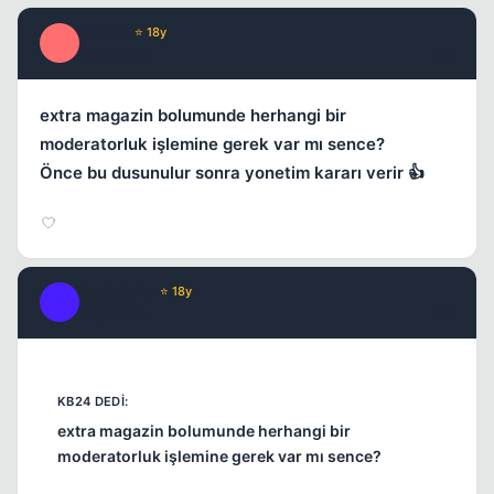
Milano
⭐ 18y
M
17 yil once
#2
extra magazin bolumunde herhangi bir
moderatorluk işlemine gerek var mı sence?
Önce bu dusunulur sonra yonetim kararı verir 👍
Fre3sTyLe
⭐ 18y
F
17 yil once
#3
extra magazin bolumunde herhangi bir
moderatorluk işlemine gerek var mı sence?