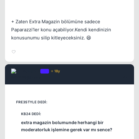
Kapat
+ Zaten Extra Magazin bölümüne sadece
Paparazzi'ler konu açabiliyor.Kendi kendinizin
konusunumu silip kitleyeceksiniz. 😆
Kapat
Advance
OP
⭐ 18y
17 yil once
#4
extra magazin bolumunde herhangi bir
moderatorluk işlemine gerek var mı sence?