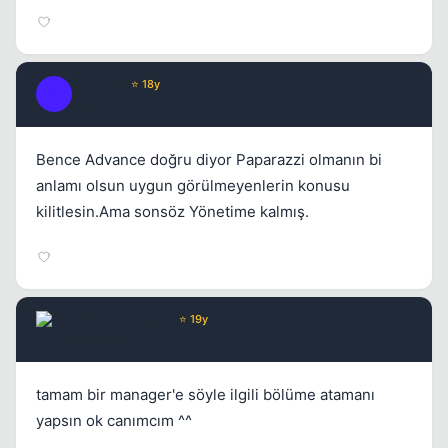
Achilles
⭐ 18y
A
17 yil once
#9
Bence Advance doğru diyor Paparazzi olmanın bi
anlamı olsun uygun görülmeyenlerin konusu
kilitlesin.Ama sonsöz Yönetime kalmış.
Chorus
Yönetici
⭐ 19y
17 yil once
#10
tamam bir manager'e söyle ilgili bölüme atamanı
yapsın ok canımcım ^^