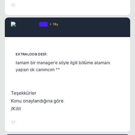
Advance
OP
⭐ 18y
17 yil once
#11
tamam bir manager'e söyle ilgili bölüme atamanı
yapsın ok canımcım ^^
Teşekkürler
Konu onaylandığına göre
/Kilit