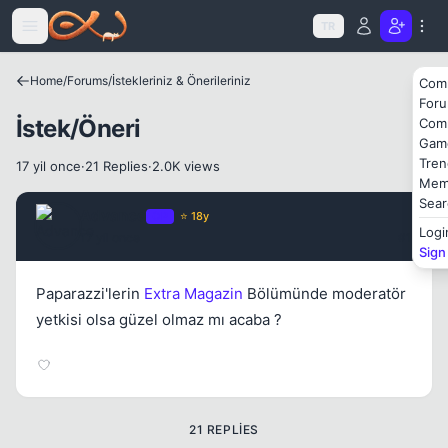
Icerige atla
TR
Home
/
Forums
/
İstekleriniz & Önerileriniz
Com
For
İstek/Öneri
Com
Gam
Kapat
Tren
17 yil once
·
21 Replies
·
2.0K views
Mem
Sear
Advance
OP
⭐ 18y
Logi
17 yil once
#1
Sign
Paparazzi'lerin
Extra Magazin
Bölümünde moderatör
yetkisi olsa güzel olmaz mı acaba ?
Kapat
21 REPLIES