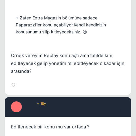
+ Zaten Extra Magazin bölümüne sadece
Paparazzi'ler konu açabiliyor.Kendi kendinizin
konusunumu silip kitleyeceksiniz. 😆
Kapat
Örnek vereyim Replay konu açtı ama tatilde kim
editleyecek gelip yönetim mi editleyecek o kadar işin
arasında?
Milano
⭐ 18y
M
17 yil once
#5
Kapat
Editlenecek bir konu mu var ortada ?