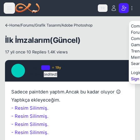
Icerige atla
TR
Home
/
Forums
/
Grafik Tasarım
/
Adobe Photoshop
Com
For
İlk İmzalarım(Güncel)
Com
Gam
Tren
17 yil once
·
10 Replies
·
1.4K views
Mem
Sear
Mirage
OP
⭐ 19y
M
Logi
17 yil once
(edited)
#1
Sign
Kapat
Sadece paintden yaptım.Ancak bu kadar oluyor 😉
Yaptıkça ekleyeceğim.
- Resim Silinmiş.
- Resim Silinmiş.
- Resim Silinmiş.
- Resim Silinmiş.