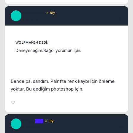
Unreminical
⭐ 18y
U
17 yil once
#8
Deneyeceğim.Sağol yorumun için.
Bende ps. sandım. Paint'te renk kaybı için önleme
yoktur. Bu dediğim photoshop için.
Mirage
OP
⭐ 19y
M
17 yil once
#9