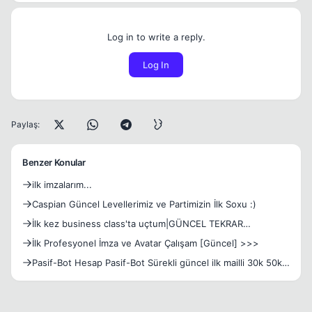
Log in to write a reply.
Log In
Paylaş:
Benzer Konular
ilk imzalarım...
Caspian Güncel Levellerimiz ve Partimizin İlk Soxu :)
İlk kez business class'ta uçtum|GÜNCEL TEKRAR
BULUŞTUK ACİL YARDIM LAZIM
İlk Profesyonel İmza ve Avatar Çalışam [Güncel] >>>
Pasif-Bot Hesap Pasif-Bot Sürekli güncel ilk mailli 30k 50k
100k reklam onayli hesaplar whatsapp: 05394618967