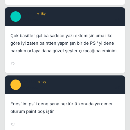
FruitFly
⭐ 18y
F
17 yil once
#6
Çok basitler galiba sadece yazı eklemişin ama ilke
göre iyi zaten paintten yapmışın bir de PS ' yi dene
bakalım ortaya daha güzel şeyler çıkacağına eminim.
Still Life
⭐ 17y
S
17 yil once
#7
Enes`im ps`i dene sana hertürlü konuda yardımcı
olurum paint boş iştir