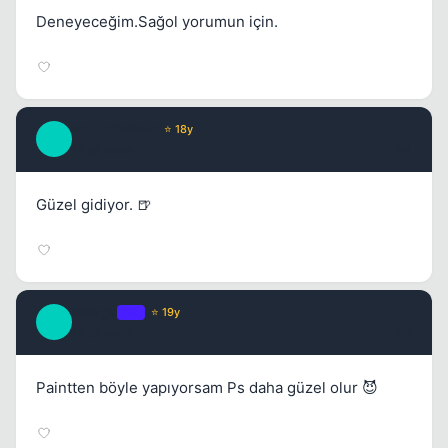
Deneyeceğim.Sağol yorumun için.
AnatoliaFire1
⭐ 18y
A
17 yil once
#4
Güzel gidiyor. 🍺
Mirage
OP
⭐ 19y
M
17 yil once
#5
Paintten böyle yapıyorsam Ps daha güzel olur 😈