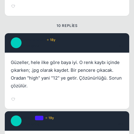
Kapat
10 REPLIES
Unreminical
⭐ 18y
U
17 yil once
#2
Güzeller, hele ilke göre baya iyi. O renk kaybı içinde
çıkarken; .jpg olarak kaydet. Bir pencere çıkacak.
Oradan "high" yani "12" ye getir. Çözünürlüğü. Sorun
çözülür.
Kapat
Mirage
OP
⭐ 19y
M
17 yil once
#3