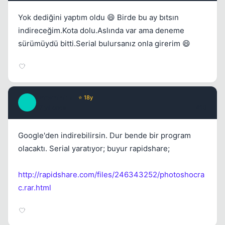
Yok dediğini yaptım oldu 😄 Birde bu ay bıtsın
indireceğim.Kota dolu.Aslında var ama deneme
sürümüydü bitti.Serial bulursanız onla girerim 😄
Unreminical
⭐ 18y
U
17 yil once
#10
Google'den indirebilirsin. Dur bende bir program
olacaktı. Serial yaratıyor; buyur rapidshare;
http://rapidshare.com/files/246343252/photoshocra
c.rar.html