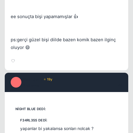
ee sonuçta bişi yapamamışlar 👍
ps:gerçi güzel bişi diilde bazen komik bazen ilginç
oluyor 😄
Misproject
⭐ 19y
M
17 yil once
#9
yapanlar bi yakalansa sonları nolcak ?