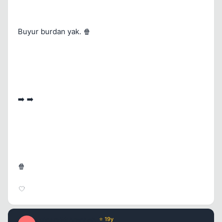
Buyur burdan yak. 🍿
➡️ ➡️
🍿
PolgaraWahrenheit
⭐ 19y