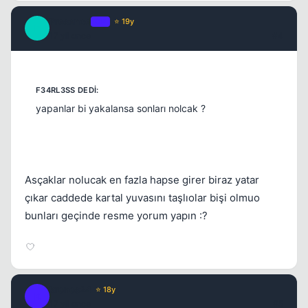
Presence
OP
⭐ 19y
P
17 yil once
#4
Kapat
yapanlar bi yakalansa sonları nolcak ?
Asçaklar nolucak en fazla hapse girer biraz yatar
çıkar caddede kartal yuvasını taşlıolar bişi olmuo
bunları geçinde resme yorum yapın :?
Kapat
kronos24
⭐ 18y
K
17 yil once
#5