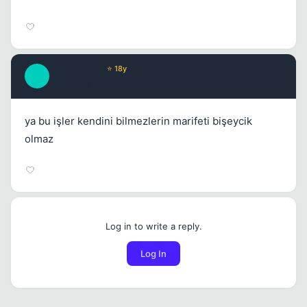
_MaGiCiNe_
⭐ 18y
_
17 yil once
#11
ya bu işler kendini bilmezlerin marifeti bişeycik
olmaz
Log in to write a reply.
Log In