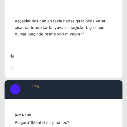
Asçaklar nolucak en fazla hapse girer biraz yatar
çıkar caddede kartal yuvasını taşlıolar bişi olmuo
bunları geçinde resme yorum yapın :?
👍
Kobe
⭐ 19y
K
17 yil once
#10
Polgara"]Marifet mi şimdi bu?