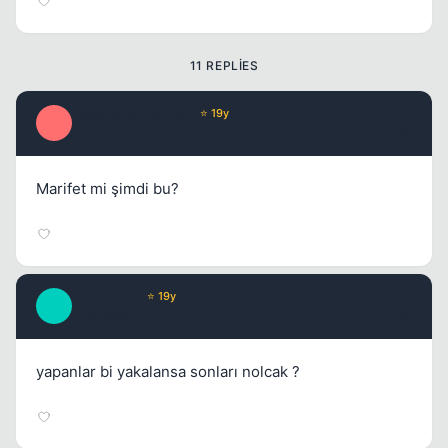
11 REPLIES
PolgaraWahrenheit
⭐ 19y
P
17 yil once
#2
Marifet mi şimdi bu?
F34RL3SS
⭐ 19y
F
17 yil once
#3
Kapat
yapanlar bi yakalansa sonları nolcak ?