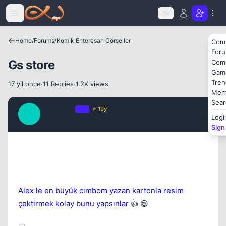
Icerige atla
TR
Home
/
Forums
/
Komik Enteresan Görseller
Com
For
Gs store
Com
Gam
Tren
17 yil once
·
11 Replies
·
1.2K views
Mem
Sear
Presence
OP
⭐ 19y
P
Logi
17 yil once
#1
Sign
Kapat
Alex le en büyük cimbom yazan kartonla resim
çektirmek kolay bunu yapsınlar
👍 😄