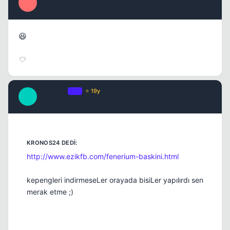
P
17 yil once
#7
😆
Presence
OP
⭐ 19y
P
17 yil once
#8
http://www.ezikfb.com/fenerium-baskini.html
kepengleri indirmeseLer orayada bisiLer yapılırdı sen
merak etme ;)