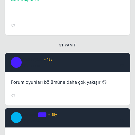
Kapat
31 YANIT
Fre3sTyLe
⭐ 18y
F
17 yil once
#2
Forum oyunları bölümüne daha çok yakışır 🙄
Kapat
Metover
OP
⭐ 18y
M
17 yil once
#3