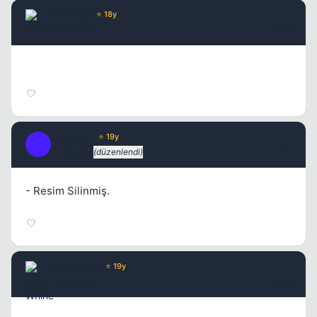
Advance
⭐ 18y
17 yil once
#14
Sky4eviL
⭐ 19y
S
17 yil once
(düzenlendi)
#15
- Resim Silinmiş.
Wax Whine
⭐ 19y
17 yil once
#16