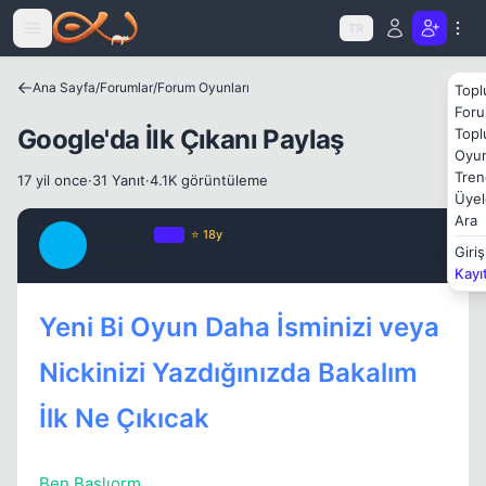
Icerige atla
TR
Ana Sayfa
/
Forumlar
/
Forum Oyunları
Topl
Kapat
Foru
Google'da İlk Çıkanı Paylaş
Topl
Oyun
Tren
17 yil once
·
31 Yanıt
·
4.1K görüntüleme
Üyel
Ara
Metover
OP
⭐ 18y
M
Giriş
17 yil once
#1
Kayı
Kapat
Yeni Bi Oyun Daha İsminizi veya
Nickinizi Yazdığınızda Bakalım
İlk Ne Çıkıcak
Ben Başlıorm