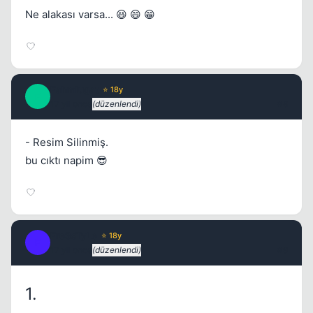
Ne alakası varsa... 😆 😄 😁
Fahmlugat
⭐ 18y
F
17 yil once
(düzenlendi)
#8
- Resim Silinmiş.
bu cıktı napim 😎
Fre3sTyLe
⭐ 18y
F
17 yil once
(düzenlendi)
#9
1.