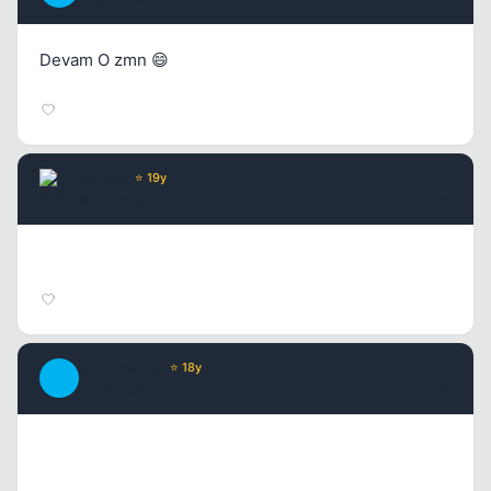
Devam O zmn 😄
furious
⭐ 19y
17 yil once
#6
Kapat
JawBreaker
⭐ 18y
J
17 yil once
#7
Kapat