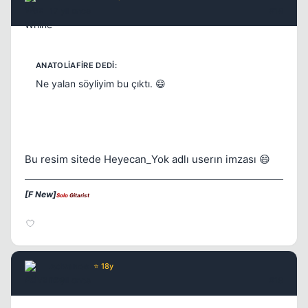
17 yil once
#18
Ne yalan söyliyim bu çıktı. 😄
Bu resim sitede Heyecan_Yok adlı userın imzası 😄
[F New]
Solo
Gitarist
Advance
⭐ 18y
17 yil once
#19