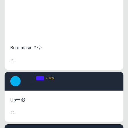
Bu olmasın ? 🙄
Metover
OP
⭐ 18y
M
17 yil once
#11
Up^^ 😄