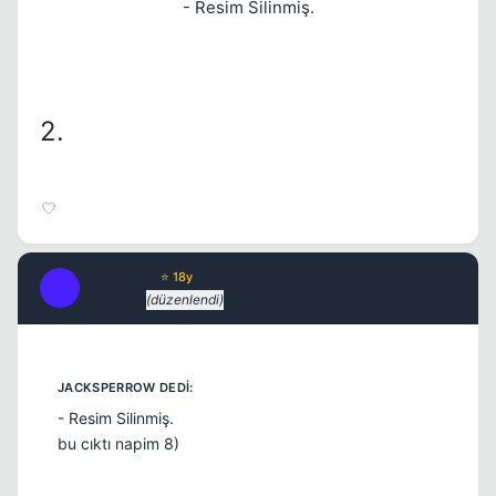
- Resim Silinmiş.
2.
Fre3sTyLe
⭐ 18y
F
17 yil once
(düzenlendi)
#10
- Resim Silinmiş.
bu cıktı napim 8)