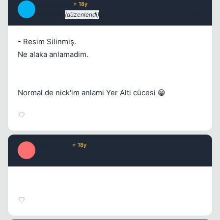
Continuum
⭐ 18y
C
17 yil once
(düzenlendi)
#12
- Resim Silinmiş.
Ne alaka anlamadim.
Normal de nick'im anlami Yer Alti cücesi 😁
fsdfqwe23
⭐ 18y
F
17 yil once
#13