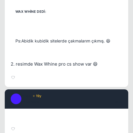
Ps:Abidik kubidik sitelerde çakmalarım çıkmış. 😆
2. resimde Wax Whine pro cs show var 😄
Kobe
⭐ 19y
K
17 yil once
#20