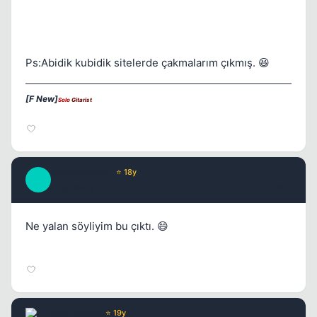
Ps:Abidik kubidik sitelerde çakmalarım çıkmış. 😆
[F New]
Solo
Gitarist
AnatoliaFire1
⭐ 18y
A
17 yil once
#17
Ne yalan söyliyim bu çıktı. 😄
Wax Whine
⭐ 19y