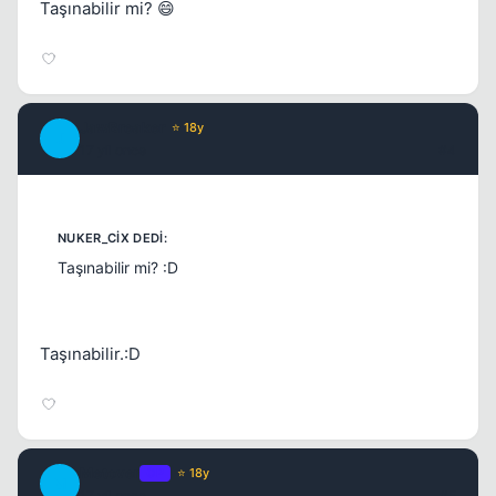
Taşınabilir mi? 😄
JawBreaker
⭐ 18y
J
17 yil once
#4
Taşınabilir mi? :D
Kapat
Taşınabilir.:D
Metover
OP
⭐ 18y
M
17 yil once
#5