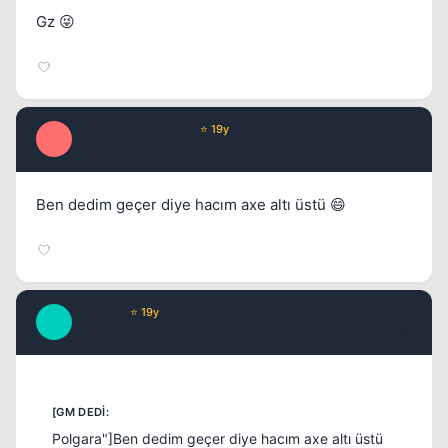
Gz 😜
Kapat
PolgaraWahrenheit
⭐ 19y
P
17 yil once
#4
Ben dedim geçer diye hacım axe altı üstü 😄
Quensis
⭐ 19y
Q
17 yil once
#5
Polgara"]Ben dedim geçer diye hacım axe altı üstü