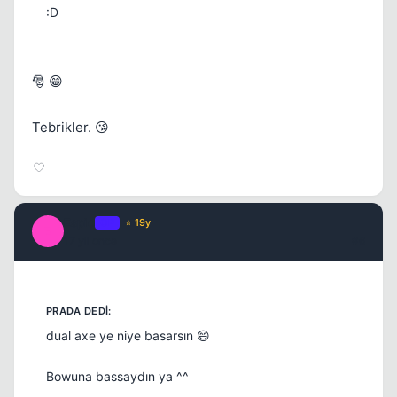
:D
🎅 😁
Tebrikler. 😘
Espio
OP
⭐ 19y
Kapat
E
17 yil once
#6
dual axe ye niye basarsın 😄
Bowuna bassaydın ya ^^
Kapat