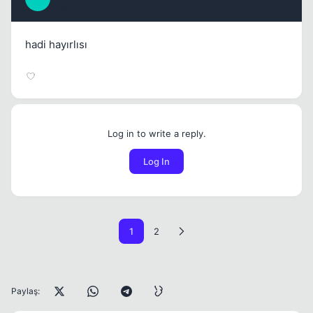
17 yil once
#20
hadi hayırlısı
Log in to write a reply.
Log In
1
2
Paylaş: