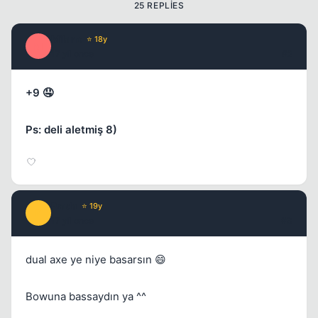
25 REPLIES
Milano
⭐ 18y
M
17 yil once
#2
+9 🤤
Ps: deli aletmiş 8)
Prada
⭐ 19y
P
17 yil once
#3
dual axe ye niye basarsın 😄
Kapat
Bowuna bassaydın ya ^^