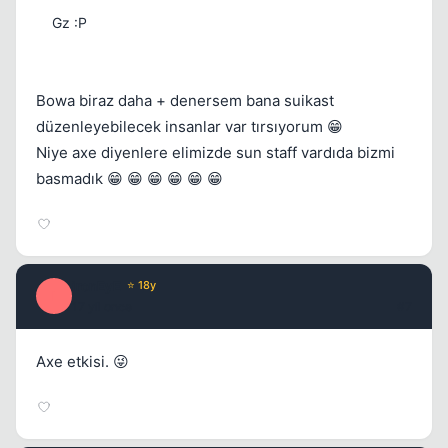
Gz :P
Bowa biraz daha + denersem bana suikast
düzenleyebilecek insanlar var tırsıyorum 😁
Niye axe diyenlere elimizde sun staff vardıda bizmi
basmadık 😁 😁 😁 😁 😁 😁
ironEyE
⭐ 18y
I
17 yil once
#7
Axe etkisi. 😜