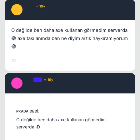
Prada
⭐ 19y
P
17 yil once
#8
O değilde ben daha axe kullanan görmedim serverda
😄 axe takılanında ben ne diyim artık haykıramıyorum
😄
Espio
OP
⭐ 19y
E
17 yil once
#9
O değilde ben daha axe kullanan görmedim
serverda :D