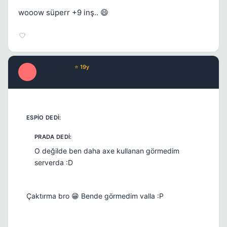
wooow süperr +9 inş.. 😄
Misproject
⭐ 19y
M
17 yil once
#17
O değilde ben daha axe kullanan görmedim
serverda :D
Çaktırma bro 😁 Bende görmedim valla :P