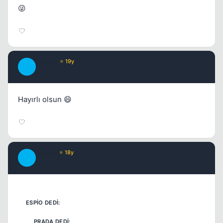
😜
Crown
⭐ 19y
C
17 yil once
#18
Hayırlı olsun 😄
Mojito
⭐ 18y
M
17 yil once
#19