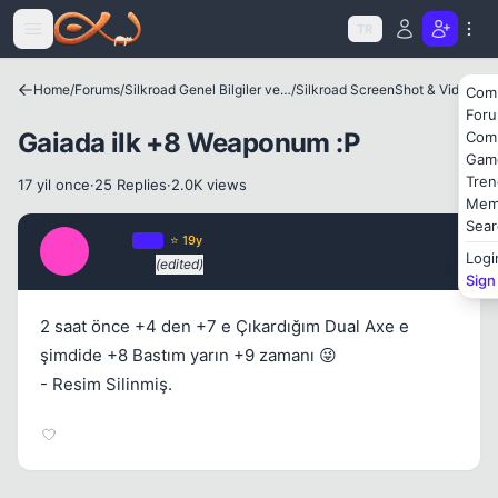
Icerige atla
TR
Kapat
Home
/
Forums
/
Silkroad Genel Bilgiler ve Update Bilgileri
/
Silkroad ScreenShot & Video
Com
For
Gaiada ilk +8 Weaponum :P
Com
Gam
Tren
17 yil once
·
25 Replies
·
2.0K views
Mem
Sear
Espio
Kapat
OP
⭐ 19y
E
Logi
17 yil once
(edited)
#1
Sign
2 saat önce +4 den +7 e Çıkardığım Dual Axe e
şimdide +8 Bastım yarın +9 zamanı 😜
- Resim Silinmiş.
Kapat