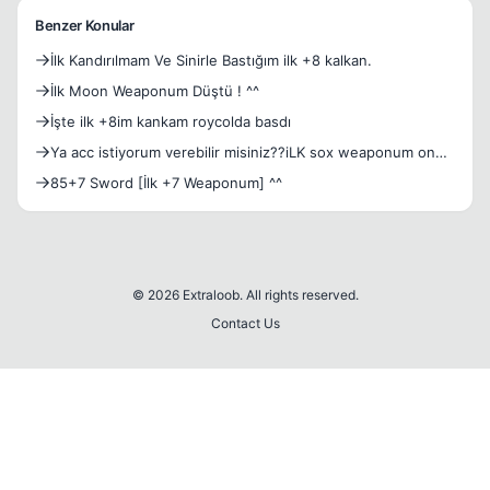
Benzer Konular
İlk Kandırılmam Ve Sinirle Bastığım ilk +8 kalkan.
İlk Moon Weaponum Düştü ! ^^
İşte ilk +8im kankam roycolda basdı
Ya acc istiyorum verebilir misiniz??iLK sox weaponum onun
:)
85+7 Sword [İlk +7 Weaponum] ^^
© 2026 Extraloob. All rights reserved.
Contact Us