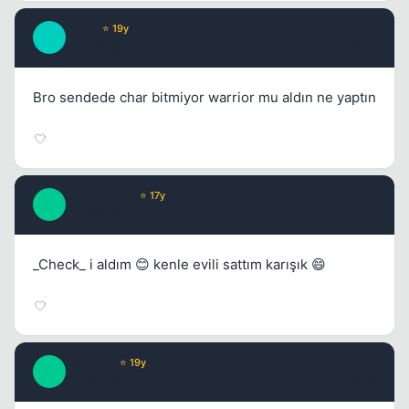
Leet1
⭐ 19y
L
17 yil once
#14
Bro sendede char bitmiyor warrior mu aldın ne yaptın
DreaMakeR
⭐ 17y
D
17 yil once
#15
_Check_ i aldım 😊 kenle evili sattım karışık 😄
Tatanga
⭐ 19y
T
17 yil once
#16