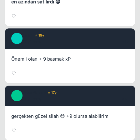
en azından satılırdı 😁
Leet1
⭐ 19y
L
17 yil once
#12
Önemli olan + 9 basmak xP
DreaMakeR
⭐ 17y
D
17 yil once
#13
gerçekten güzel silah 😊 +9 olursa alabilirim