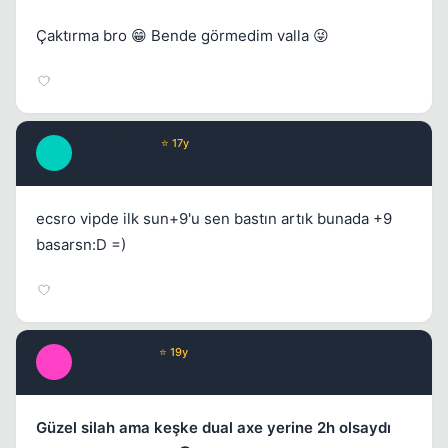
Çaktırma bro 😁 Bende görmedim valla 😜
MMe_Nobles
⭐ 17y
M
17 yil once
#10
ecsro vipde ilk sun+9'u sen bastın artık bunada +9
basarsn:D =)
HeartLess*X
⭐ 19y
H
17 yil once
#11
Güzel silah ama keşke dual axe yerine 2h olsaydı