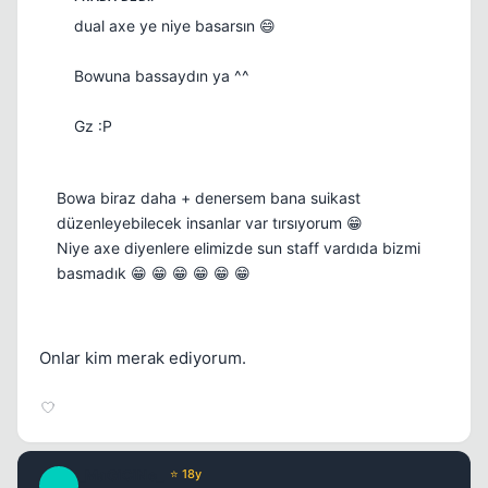
dual axe ye niye basarsın 😄
Bowuna bassaydın ya ^^
Gz :P
Bowa biraz daha + denersem bana suikast
düzenleyebilecek insanlar var tırsıyorum 😁
Niye axe diyenlere elimizde sun staff vardıda bizmi
basmadık 😁 😁 😁 😁 😁 😁
Onlar kim merak ediyorum.
_MaGiCiNe_
⭐ 18y
_