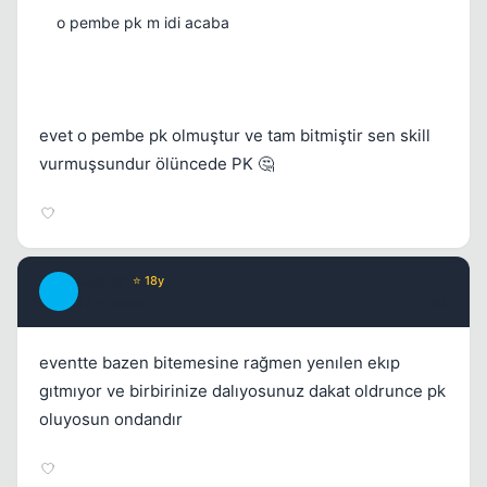
o pembe pk m idi acaba
evet o pembe pk olmuştur ve tam bitmiştir sen skill
vurmuşsundur ölüncede PK 🤔
Quater
⭐ 18y
Q
17 yil once
#4
eventte bazen bitemesine rağmen yenılen ekıp
gıtmıyor ve birbirinize dalıyosunuz dakat oldrunce pk
oluyosun ondandır