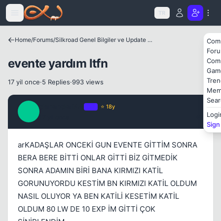
Icerige atla
TR
Home
/
Forums
/
Silkroad Genel Bilgiler ve Update Bilgileri
Com
For
evente yardım ltfn
Com
Gam
Tren
17 yil once
·
5 Replies
·
993 views
Mem
Sear
darendeli44
OP
⭐ 18y
D
Logi
17 yil once
#1
Sign
arKADAŞLAR ONCEKİ GUN EVENTE GİTTİM SONRA
BERA BERE BİTTİ ONLAR GİTTİ BİZ GİTMEDİK
SONRA ADAMIN BİRİ BANA KIRMIZI KATİL
GORUNUYORDU KESTİM BN KIRMIZI KATİL OLDUM
NASIL OLUYOR YA BEN KATİLİ KESETİM KATİL
OLDUM 80 LW DE 10 EXP İM GİTTİ ÇOK