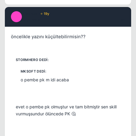
ZikywaL
⭐ 19y
Z
17 yil once
#5
öncelikle yazını küçültebilirmisin??
o pembe pk m idi acaba
evet o pembe pk olmuştur ve tam bitmiştir sen skill
vurmuşsundur ölüncede PK 🤔