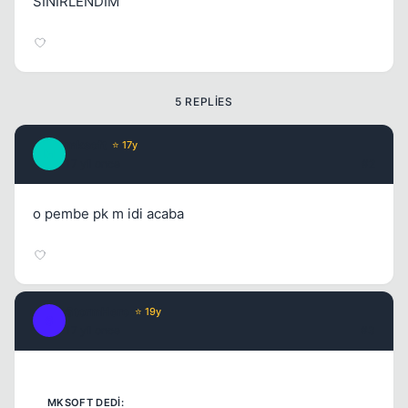
SİNİRLENDİM
Kapat
5 REPLIES
mksoft
⭐ 17y
M
17 yil once
#2
o pembe pk m idi acaba
StormHero
⭐ 19y
S
17 yil once
#3