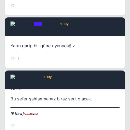
Chorus
OP
Yönetici
⭐ 19y
5 yil once
#723
Yarın garip bir güne uyanacağız...
Kapat
1
Wax Whine
⭐ 19y
5 yil once
#724
Bu sefer şahlanmamız biraz sert olacak.
Kapat
[F New]
Solo
Gitarist