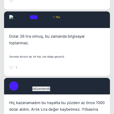
Chorus
OP
Yönetici
⭐ 19y
3 yil once
#739
Dolar 26 lira olmuş, bu zamanda bilgisayar
toplanmaz.
(burada dursun da, bir kaç yıla dalga geçeriz)
1
ExcII
E
3 yil once
(düzenlendi)
#740
Hiç kazanamadım bu hayatta bu yüzden az önce 1000
dolar aldım. Artık Lira değer kaybetmez. Yilbasina