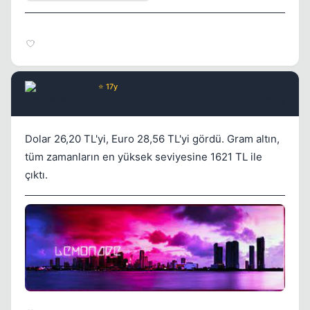
lemonade
⭐ 17y
3 yil once
#738
Dolar 26,20 TL'yi, Euro 28,56 TL'yi gördü. Gram altın,
tüm zamanların en yüksek seviyesine 1621 TL ile
çıktı.