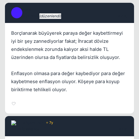
ExcII
E
3 yil once
(düzenlendi)
#730
Borçlanarak büyüyerek paraya değer kaybettirmeyi
iyi bir şey zannediyorlar fakat; İhracat dövize
endekslenmek zorunda kalıyor aksi halde TL
üzerinden olursa da fiyatlarda belirsizlik oluşuyor.
Enflasyon olmasa para değer kaybediyor para değer
kaybetmese enflasyon oluyor. Köşeye para koyup
biriktirme tehlikeli oluyor.
AlbertHein
⭐ 7y
3 yil once
#731