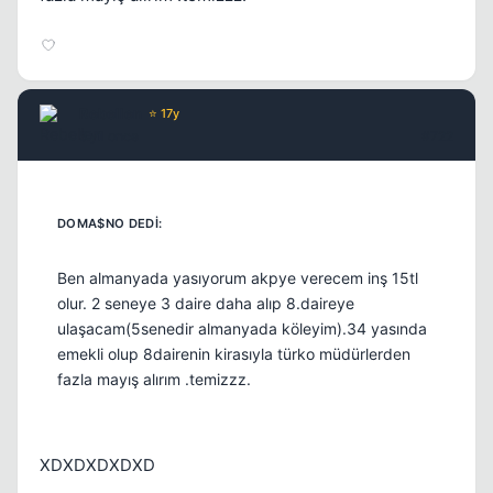
Rebellen
⭐ 17y
5 yil once
#722
Ben almanyada yasıyorum akpye verecem inş 15tl
olur. 2 seneye 3 daire daha alıp 8.daireye
ulaşacam(5senedir almanyada köleyim).34 yasında
emekli olup 8dairenin kirasıyla türko müdürlerden
fazla mayış alırım .temizzz.
Kapat
XDXDXDXDXD