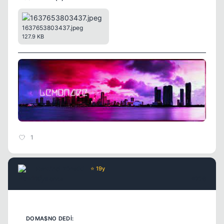
1637653803437.jpeg
127.9 KB
Kapat
1
Rewind
Yönetici
⭐ 19y
4 yil once
#726