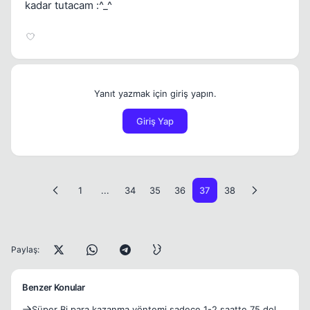
kadar tutacam :^_^
Yanıt yazmak için giriş yapın.
Giriş Yap
1
...
34
35
36
37
38
Paylaş:
Benzer Konular
Süper Bi para kazanma yöntemi sadece 1-2 saatte 75 dolar