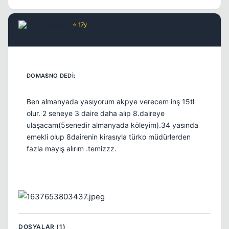
lemonade
⭐ 17y
4 yil once
#725
Ben almanyada yasıyorum akpye verecem inş 15tl
olur. 2 seneye 3 daire daha alıp 8.daireye
ulaşacam(5senedir almanyada köleyim).34 yasında
emekli olup 8dairenin kirasıyla türko müdürlerden
fazla mayış alırım .temizzz.
Kapat
DOSYALAR (1)