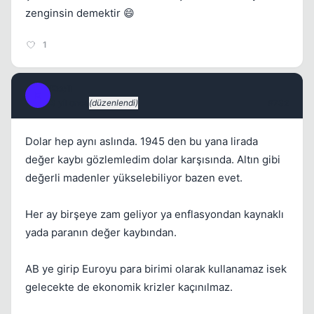
zenginsin demektir 😄
1
ExcII
E
3 yil once
(düzenlendi)
#732
Dolar hep aynı aslında. 1945 den bu yana lirada
değer kaybı gözlemledim dolar karşısında. Altın gibi
değerli madenler yükselebiliyor bazen evet.
Her ay birşeye zam geliyor ya enflasyondan kaynaklı
yada paranın değer kaybından.
AB ye girip Euroyu para birimi olarak kullanamaz isek
gelecekte de ekonomik krizler kaçınılmaz.