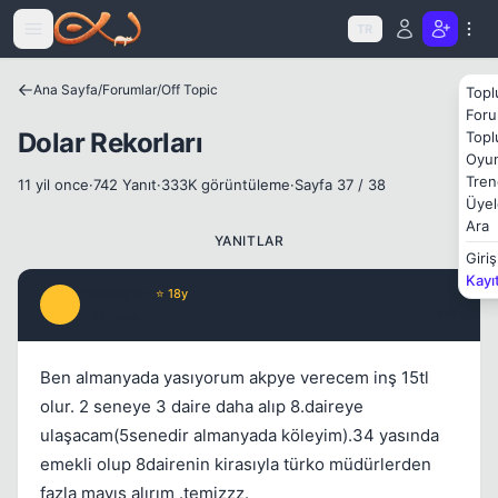
Icerige atla
TR
Ana Sayfa
/
Forumlar
/
Off Topic
Topl
Foru
Dolar Rekorları
Topl
Oyun
Tren
11 yil once
·
742 Yanıt
·
333K görüntüleme
·
Sayfa 37 / 38
Üyel
Ara
YANITLAR
Giriş
Kayı
Doma$no
⭐ 18y
D
5 yil once
#721
Kapat
Ben almanyada yasıyorum akpye verecem inş 15tl
olur. 2 seneye 3 daire daha alıp 8.daireye
ulaşacam(5senedir almanyada köleyim).34 yasında
emekli olup 8dairenin kirasıyla türko müdürlerden
fazla mayış alırım .temizzz.