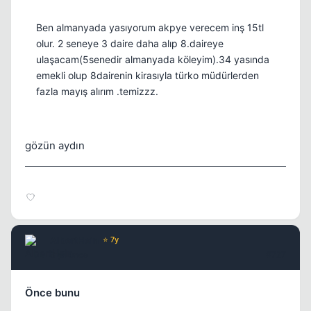
Ben almanyada yasıyorum akpye verecem inş 15tl
olur. 2 seneye 3 daire daha alıp 8.daireye
ulaşacam(5senedir almanyada köleyim).34 yasında
emekli olup 8dairenin kirasıyla türko müdürlerden
fazla mayış alırım .temizzz.
Kapat
gözün aydın
AlbertHein
⭐ 7y
3 yil once
#727
Önce bunu