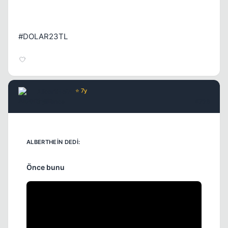
#DOLAR23TL
AlbertHein
⭐ 7y
3 yil once
#728
Önce bunu