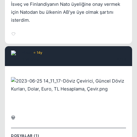
İsveç ve Finlandiyanın Nato üyeliğine onay vermek
için Natodan bu ülkenin AB'ye üye olmak şartını
isterdim.
Flexi
⭐ 14y
3 yil once
#733
💀
DOSYALAR (1)