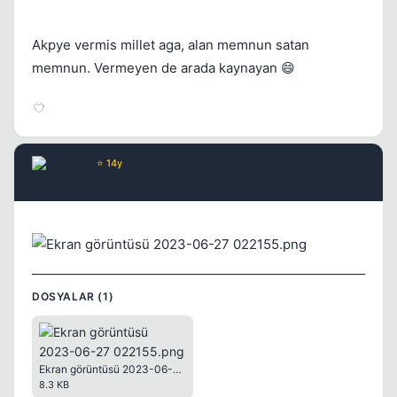
Akpye vermis millet aga, alan memnun satan
memnun. Vermeyen de arada kaynayan 😄
Flexi
⭐ 14y
3 yil once
#737
DOSYALAR (1)
Ekran görüntüsü 2023-06-27 022155.png
8.3 KB