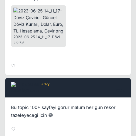
2023-06-25 14_11_17-Döviz Çevirici, Güncel Döviz Kurları, Dolar, Euro, TL Hesaplama, Çevir.png
5.0 KB
Rebellen
⭐ 17y
3 yil once
#734
Bu topic 100+ sayfayi gorur malum her gun rekor
tazeleyecegi icin 😄