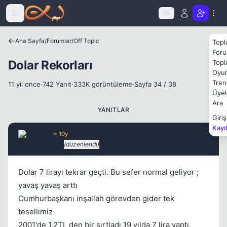
Icerige atla
TR
Ana Sayfa
/
Forumlar
/
Off Topic
Topl
Foru
Dolar Rekorları
Topl
Oyun
Kapat
Tren
11 yil once
·
742 Yanıt
·
333K görüntüleme
·
Sayfa 34 / 38
Üyel
Ara
YANITLAR
Giriş
Kayı
ExcI
⭐ 10y
6 yil once
(düzenlendi)
#661
Dolar 7 lirayı tekrar geçti. Bu sefer normal geliyor ;
yavaş yavaş arttı
Cumhurbaşkanı inşallah görevden gider tek
tesellimiz
2001'de 1.2TL den bir sırtladı 19 yılda 7 lira yaptı.