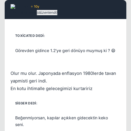
ExcI
⭐ 10y
6 yil once
(düzenlendi)
#676
Görevden gidince 1.2'ye geri dönüyo muymuş ki ? 😄
Olur mu olur. Japonyada enflasyon 1980lerde tavan
yapmisti geri indi.
En kotu ihtimalle gelecegimizi kurtaririz
Beğenmiyorsan, kapılar açıkken gidecektin keko
seni.