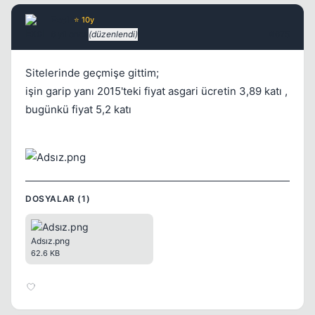
ExcI
⭐ 10y
6 yil once
(düzenlendi)
#675
Sitelerinde geçmişe gittim;
işin garip yanı 2015'teki fiyat asgari ücretin 3,89 katı ,
bugünkü fiyat 5,2 katı
DOSYALAR (1)
Adsız.png
62.6 KB