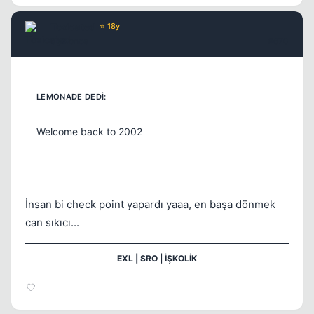
Toxicated
⭐ 18y
6 yil once
#670
Welcome back to 2002
İnsan bi check point yapardı yaaa, en başa dönmek
can sıkıcı...
EXL | SRO | İŞKOLİK