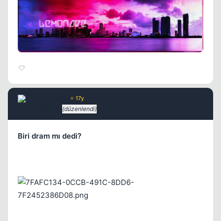
lemonade
⭐ 17y
6 yil once
(düzenlendi)
#674
Biri dram mı dedi?