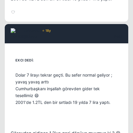
Toxicated
⭐ 18y
6 yil once
#662
Dolar 7 lirayı tekrar geçti. Bu sefer normal geliyor ;
yavaş yavaş arttı
Cumhurbaşkanı inşallah görevden gider tek
tesellimiz 😄
2001'de 1.2TL den bir sırtladı 19 yılda 7 lira yaptı.
Kapat