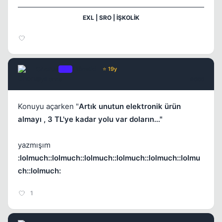
EXL | SRO | İŞKOLİK
Kapat
Chorus
OP
Yönetici
⭐ 19y
6 yil once
#666
Konuyu açarken "
Artık unutun elektronik ürün
almayı , 3 TL'ye kadar yolu var doların..."
yazmışım
Kapat
:lolmuch::lolmuch::lolmuch::lolmuch::lolmuch::lolmu
ch::lolmuch:
1