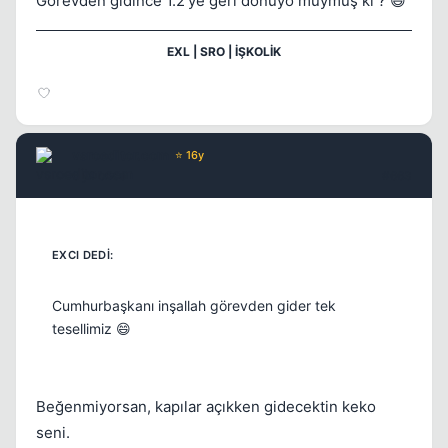
Görevden gidince 1.2'ye geri dönüyo muymuş ki ? 😄
EXL | SRO | İŞKOLİK
vsroeditor.com
⭐ 16y
6 yil once
#663
Cumhurbaşkanı inşallah görevden gider tek
tesellimiz 😄
Beğenmiyorsan, kapılar açıkken gidecektin keko
Kapat
seni.