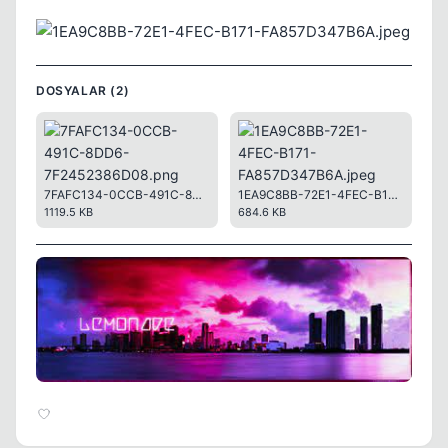
DOSYALAR (2)
7FAFC134-0CCB-491C-8DD6-7F2452386D08.png
1EA9C8BB-72E1-4FEC-B171-FA857D347B6A.jpeg
1119.5 KB
684.6 KB