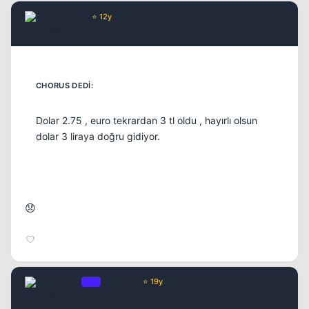
Caroline
⭐ 12y
6 yil once
#671
Dolar 2.75 , euro tekrardan 3 tl oldu , hayırlı olsun
dolar 3 liraya doğru gidiyor.
😞
Chorus
OP
Yönetici
⭐ 19y
6 yil once
#672