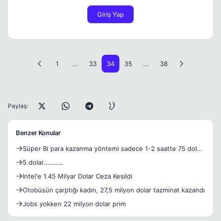
Giriş Yap
1
...
33
34
35
...
38
Paylaş:
Benzer Konular
Süper Bi para kazanma yöntemi sadece 1-2 saatte 75 dolar
kaz
5 dolar..........
Intel'e 1.45 Milyar Dolar Ceza Kesildi
Otobüsün çarptığı kadın, 27,5 milyon dolar tazminat kazandı
Jobs yokken 22 milyon dolar prim