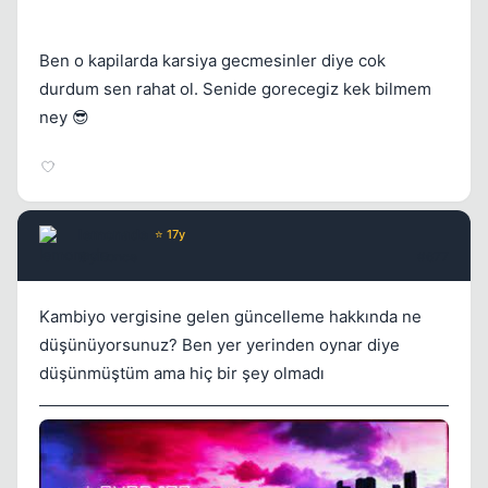
Ben o kapilarda karsiya gecmesinler diye cok
durdum sen rahat ol. Senide gorecegiz kek bilmem
ney 😎
lemonade
⭐ 17y
6 yil once
#677
Kambiyo vergisine gelen güncelleme hakkında ne
düşünüyorsunuz? Ben yer yerinden oynar diye
düşünmüştüm ama hiç bir şey olmadı