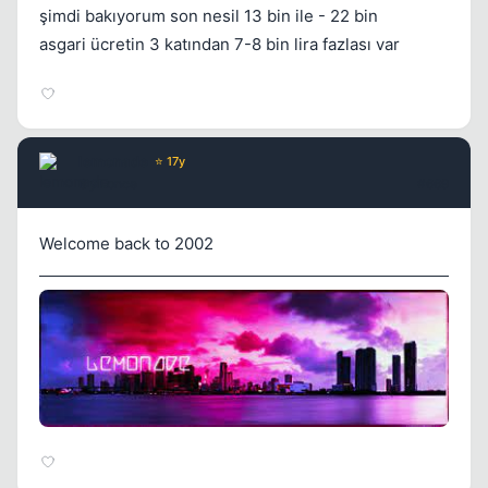
şimdi bakıyorum son nesil 13 bin ile - 22 bin
asgari ücretin 3 katından 7-8 bin lira fazlası var
lemonade
⭐ 17y
6 yil once
#669
Welcome back to 2002