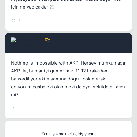
için ne yapıcaklar 😄
1
Rebellen
⭐ 17y
6 yil once
#680
Nothing is impossible with AKP. Hersey mumkun aga
AKP ile, bunlar iyi gunlerimiz. 11 12 liralardan
bahsediliyor ekim sonuna dogru, cok merak
ediyorum acaba evi olanin evi de ayni sekilde artacak
mi?
Yanıt yazmak için giriş yapın.