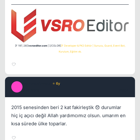
[F 197, 28)]
vsroeditor.com
| [/COLOR]
[F Developer & PK2 Editör | Sunucu, Guard, Event Bot,
Kurulum, Eğitim vb.
mahmutirmak
⭐ 6y
M
6 yil once
#664
2015 senesinden beri 2 kat fakirleştik 😞 durumlar
hiç iç açıcı değil Allah yardımcımız olsun. umarım en
kısa sürede ülke toparlar.