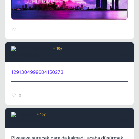
RanstaMonsta
⭐ 10y
6 yil once
#678
1291304999604150273
2
Melon
⭐ 15y
6 yil once
#679
Piyasaya sürecek para da kalmadı, acaba düşürmek