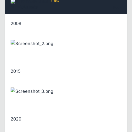
RanstaMonsta
⭐ 10y
6 yil once
#667
Kapat
2008
2015
Kapat
2020