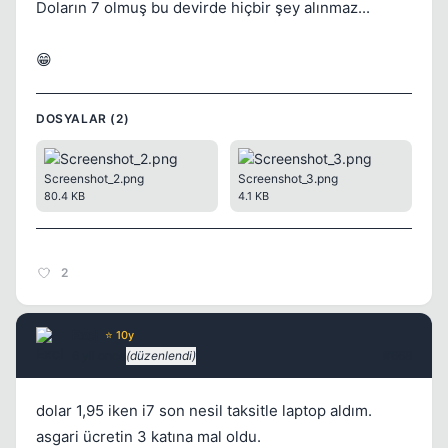
Doların 7 olmuş bu devirde hiçbir şey alınmaz...
😁
DOSYALAR (2)
Screenshot_2.png
Screenshot_3.png
80.4 KB
4.1 KB
2
ExcI
⭐ 10y
6 yil once
(düzenlendi)
#668
dolar 1,95 iken i7 son nesil taksitle laptop aldım.
asgari ücretin 3 katına mal oldu.