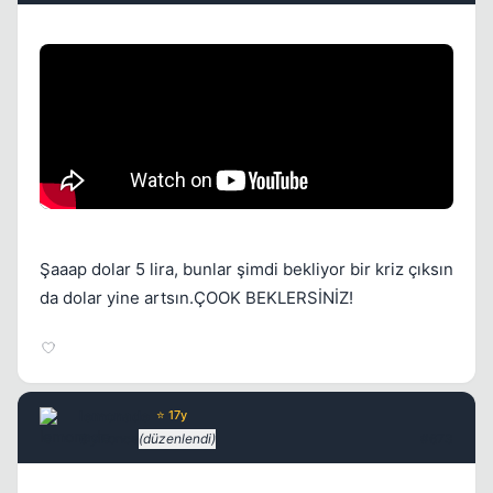
Şaaap dolar 5 lira, bunlar şimdi bekliyor bir kriz çıksın
da dolar yine artsın.ÇOOK BEKLERSİNİZ!
lemonade
⭐ 17y
6 yil once
(düzenlendi)
#673