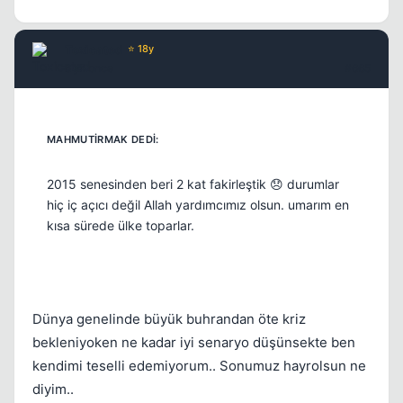
Toxicated
⭐ 18y
6 yil once
#665
Kapat
2015 senesinden beri 2 kat fakirleştik 😞 durumlar
hiç iç açıcı değil Allah yardımcımız olsun. umarım en
kısa sürede ülke toparlar.
Dünya genelinde büyük buhrandan öte kriz
bekleniyoken ne kadar iyi senaryo düşünsekte ben
kendimi teselli edemiyorum.. Sonumuz hayrolsun ne
diyim..