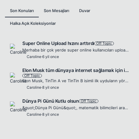
Son Konuları
Son Mesajları
Duvar
Halka Açık Koleksiyonlar
Super Online Upload hızını arttırdı
Off Topic
Merhaba bir çok yerde super online kullanıcıları upload hızlarının arttırıldığını söylüyor bu haber doğrumudur ? super online kullanıcıları upload test sonuçlarını atabilirlermi yükselme varmı merak e...
Caroline
·
6 yil once
Elon Musk tüm dünyaya internet sağlamak için ilk adımı attı
Off Topic
Elon Musk, TinTin A ve TinTin B isimli ilk uyduların yörüngeye çıktığını Twitter hesabından paylaştığı bir videoyla duyurdu. Dünya'nın yörüngesine yerleştireceği 4000 adet uyduyla tüm dünyaya interne...
Caroline
·
8 yil once
Dünya Pi Günü Kutlu olsun
Off Topic
&quot;Dünya Pi Günü&quot;, matematik bilimcileri arasında Pi sayısının yaklaşık değerinin 3,14olmasından dolayı 14 Mart tarihinde kutlanan ve bayram olarak kabul edilen gündür. DÜNYA Pİ GÜNÜ NEDİR? D...
Caroline
·
8 yil once