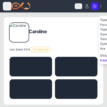
Icerige atla
TR
Topl
Foru
Topl
Caroline
Oyun
Tren
Üyel
Ara
Üye: Şubat 2014
⭐
12 yıllık üye
Giriş
Kayı
MESAJ
KONU
101
0
BEĞENILER
İTIBAR
24
18