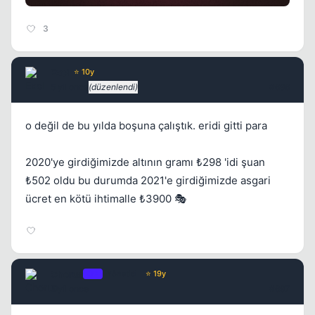
3
ExcI
⭐ 10y
5 yil once
(düzenlendi)
#696
o değil de bu yılda boşuna çalıştık. eridi gitti para
2020'ye girdiğimizde altının gramı ₺298 'idi şuan
₺502 oldu bu durumda 2021'e girdiğimizde asgari
ücret en kötü ihtimalle ₺3900 🎭
Chorus
OP
Yönetici
⭐ 19y
5 yil once
#697