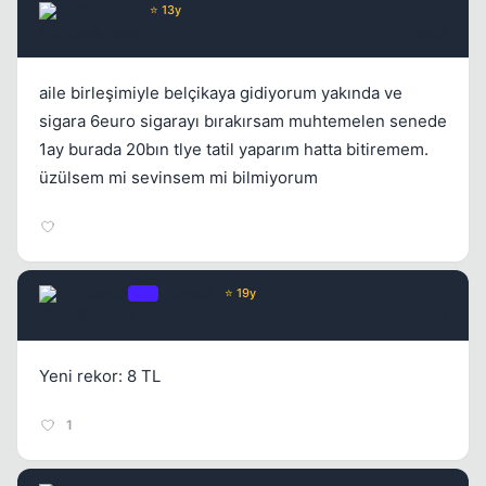
Florensia
⭐ 13y
5 yil once
#692
aile birleşimiyle belçikaya gidiyorum yakında ve
sigara 6euro sigarayı bırakırsam muhtemelen senede
1ay burada 20bın tlye tatil yaparım hatta bitiremem.
üzülsem mi sevinsem mi bilmiyorum
Chorus
OP
Yönetici
⭐ 19y
5 yil once
#693
Yeni rekor: 8 TL
1