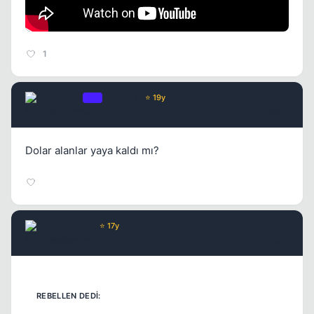
1
Chorus
OP
Yönetici
⭐ 19y
6 yil once
#682
Dolar alanlar yaya kaldı mı?
Kapat
lemonade
⭐ 17y
6 yil once
#683