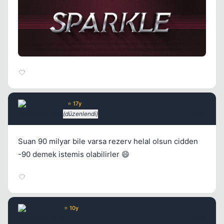
Kapat
Rebellen
⭐ 17y
5 yil once
(düzenlendi)
#687
Suan 90 milyar bile varsa rezerv helal olsun cidden
-90 demek istemis olabilirler 😄
Sparkle
⭐ 10y
5 yil once
#688