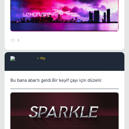
1
Sparkle
⭐ 10y
5 yil once
#695
Bu bana abartı geldi.Bir keyif çayı için düzelir.