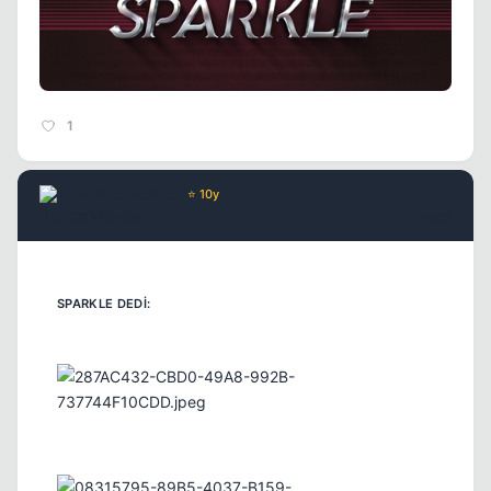
1
RanstaMonsta
⭐ 10y
5 yil once
#689