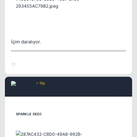
İçim daralıyor.
Melon
⭐ 15y
5 yil once
#690