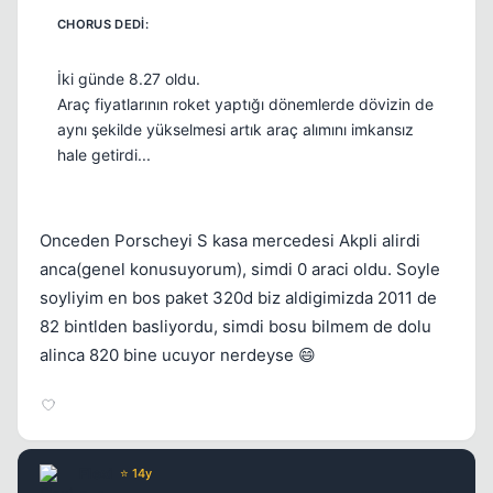
İki günde 8.27 oldu.
Araç fiyatlarının roket yaptığı dönemlerde dövizin de
aynı şekilde yükselmesi artık araç alımını imkansız
hale getirdi...
Onceden Porscheyi S kasa mercedesi Akpli alirdi
anca(genel konusuyorum), simdi 0 araci oldu. Soyle
soyliyim en bos paket 320d biz aldigimizda 2011 de
82 bintlden basliyordu, simdi bosu bilmem de dolu
alinca 820 bine ucuyor nerdeyse 😄
Flexi
⭐ 14y