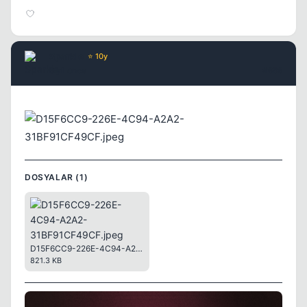
Sparkle
⭐ 10y
6 yil once
#686
Kapat
DOSYALAR (1)
D15F6CC9-226E-4C94-A2A2-31BF91CF49CF.jpeg
821.3 KB