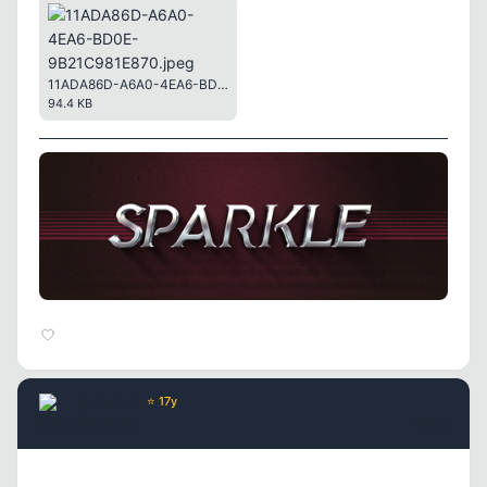
11ADA86D-A6A0-4EA6-BD0E-9B21C981E870.jpeg
94.4 KB
Rebellen
⭐ 17y
5 yil once
#699