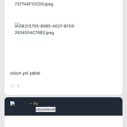
olsun yol yabdı
1
ExcI
⭐ 10y
5 yil once
(düzenlendi)
#691