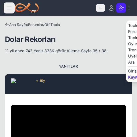
Icerige atla
TR
Ana Sayfa
/
Forumlar
/
Off Topic
Topl
Foru
Dolar Rekorları
Topl
Oyun
Tren
11 yil once
·
742 Yanıt
·
333K görüntüleme
·
Sayfa 35 / 38
Üyel
Ara
YANITLAR
Giriş
Kayı
Melon
⭐ 15y
6 yil once
#681
Kapat