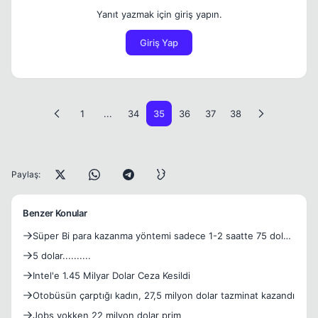
Yanıt yazmak için giriş yapın.
Giriş Yap
1
...
34
35
36
37
38
Paylaş:
Benzer Konular
Süper Bi para kazanma yöntemi sadece 1-2 saatte 75 dolar
kaz
5 dolar..........
Intel'e 1.45 Milyar Dolar Ceza Kesildi
Otobüsün çarptığı kadın, 27,5 milyon dolar tazminat kazandı
Jobs yokken 22 milyon dolar prim