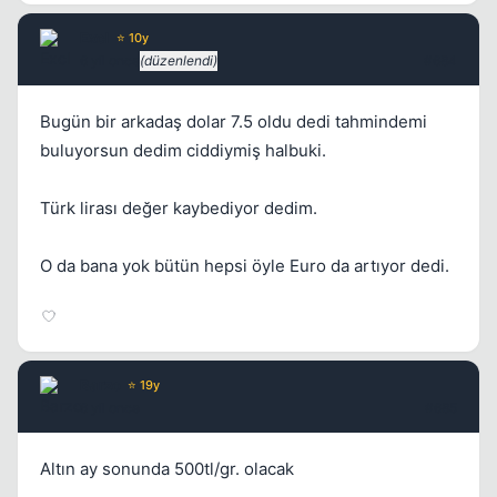
ExcI
⭐ 10y
6 yil once
(düzenlendi)
#684
Bugün bir arkadaş dolar 7.5 oldu dedi tahmindemi
buluyorsun dedim ciddiymiş halbuki.
Türk lirası değer kaybediyor dedim.
O da bana yok bütün hepsi öyle Euro da artıyor dedi.
Barzo
⭐ 19y
6 yil once
#685
Altın ay sonunda 500tl/gr. olacak