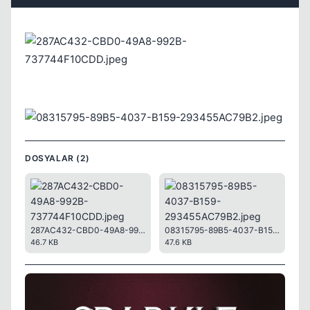
Kapat
DOSYALAR (2)
287AC432-CBD0-49A8-992B-737744F10CDD.jpeg
08315795-89B5-4037-B159-293455AC79B2.jpeg
46.7 KB
47.6 KB