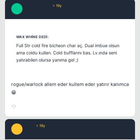
th3NightMare
⭐ 19y
T
17 yil once
#6
Kapat
Full Str cold fire bicheon char aç. Dual imbue olsun
ama coldu kullan. Cold bufflarını bas. Lv.ında seni
yatırabilen olursa yanıma gel ;)
rogue/warlock allem eder kullem eder yatırır kanımca
😁
Kapat
Prada
⭐ 19y
P
17 yil once
#7