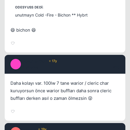
unutmayn Cold -Fire - Bichon ** Hybrt
😄 bichon 😆
ImmorTaLGoD
⭐ 17y
I
17 yil once
#10
Daha kolayı var. 100lw 7 tane warior / cleric char
kuruyorsun önce warior buffları daha sonra cleric
buffları derken asıl o zaman ölmezsin 😜
Xanthos
⭐ 19y