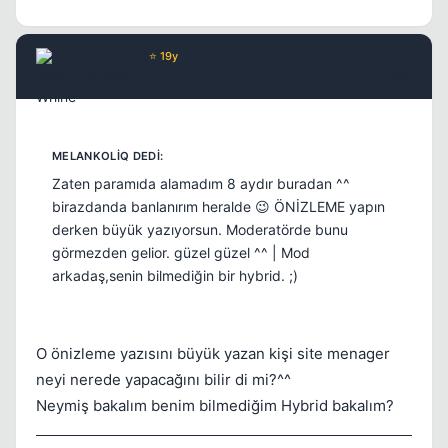
Wax Whine
⭐ 19y
17 yil once
#20
Zaten paramıda alamadım 8 aydır buradan ^^
birazdanda banlanırım heralde 😉 ÖNİZLEME yapın
derken büyük yazıyorsun. Moderatörde bunu
görmezden gelior. güzel güzel ^^ | Mod
arkadaş,senin bilmediğin bir hybrid. ;)
O önizleme yazısını büyük yazan kişi site menager
neyi nerede yapacağını bilir di mi?^^
Neymiş bakalım benim bilmediğim Hybrid bakalım?