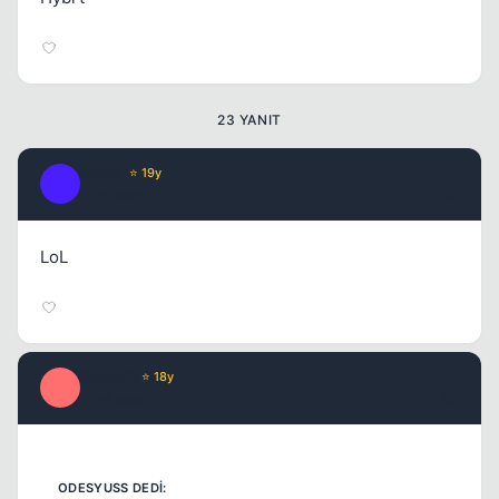
23 YANIT
Buura
⭐ 19y
B
17 yil once
#2
LoL
Kapat
ironEyE
⭐ 18y
I
17 yil once
#3