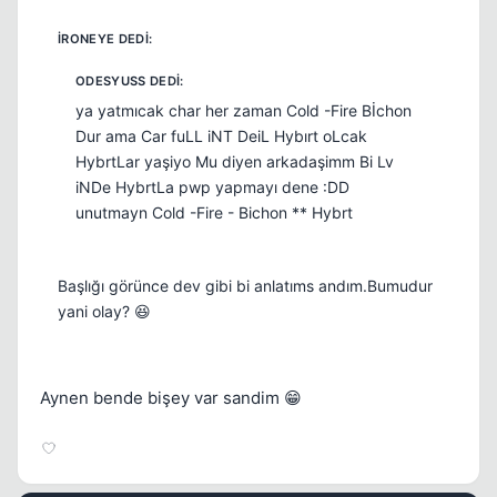
Kapat
ya yatmıcak char her zaman Cold -Fire Bİchon
Dur ama Car fuLL iNT DeiL Hybırt oLcak
HybrtLar yaşiyo Mu diyen arkadaşimm Bi Lv
iNDe HybrtLa pwp yapmayı dene :DD
unutmayn Cold -Fire - Bichon ** Hybrt
Başlığı görünce dev gibi bi anlatıms andım.Bumudur
yani olay? 😆
Aynen bende bişey var sandim 😁