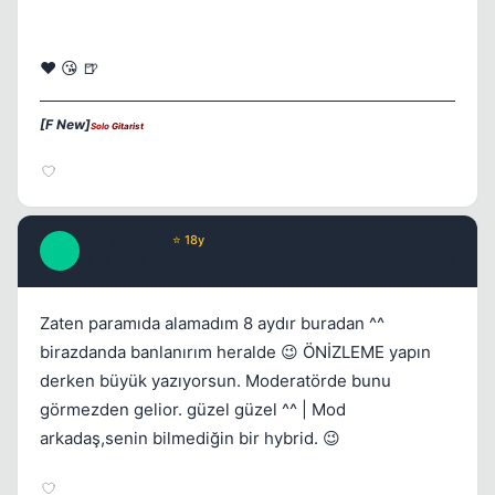
❤️ 😘 🍺
[F New]
Solo
Gitarist
meLankoLiq
⭐ 18y
M
17 yil once
#19
Zaten paramıda alamadım 8 aydır buradan ^^
birazdanda banlanırım heralde 😉 ÖNİZLEME yapın
derken büyük yazıyorsun. Moderatörde bunu
görmezden gelior. güzel güzel ^^ | Mod
arkadaş,senin bilmediğin bir hybrid. 😉