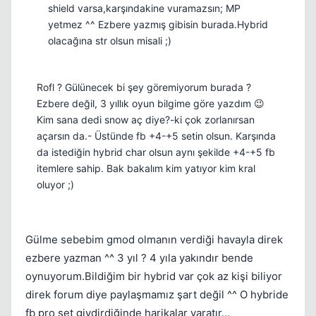
shield varsa,karşındakine vuramazsın; MP
yetmez ^^ Ezbere yazmış gibisin burada.Hybrid
olacağına str olsun misali ;)
Rofl ? Gülünecek bi şey göremiyorum burada ?
Ezbere değil, 3 yıllık oyun bilgime göre yazdım 😉
Kim sana dedi snow aç diye?-ki çok zorlanırsan
açarsın da.- Üstünde fb +4-+5 setin olsun. Karşında
da istediğin hybrid char olsun aynı şekilde +4-+5 fb
itemlere sahip. Bak bakalım kim yatıyor kim kral
oluyor ;)
Gülme sebebim gmod olmanın verdiği havayla direk
ezbere yazman ^^ 3 yıl ? 4 yıla yakındır bende
oynuyorum.Bildiğim bir hybrid var çok az kişi biliyor
direk forum diye paylaşmamız şart değil ^^ O hybride
fb pro set giydirdiğinde harikalar yaratır...