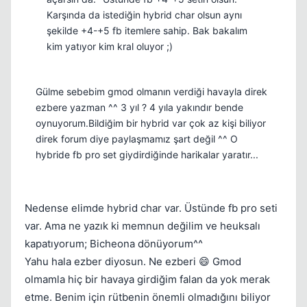
Karşında da istediğin hybrid char olsun aynı
şekilde +4-+5 fb itemlere sahip. Bak bakalım
kim yatıyor kim kral oluyor ;)
Gülme sebebim gmod olmanın verdiği havayla direk
ezbere yazman ^^ 3 yıl ? 4 yıla yakındır bende
oynuyorum.Bildiğim bir hybrid var çok az kişi biliyor
direk forum diye paylaşmamız şart değil ^^ O
hybride fb pro set giydirdiğinde harikalar yaratır...
Nedense elimde hybrid char var. Üstünde fb pro seti
var. Ama ne yazık ki memnun değilim ve heuksalı
kapatıyorum; Bicheona dönüyorum^^
Yahu hala ezber diyosun. Ne ezberi 😄 Gmod
olmamla hiç bir havaya girdiğim falan da yok merak
etme. Benim için rütbenin önemli olmadığını biliyor