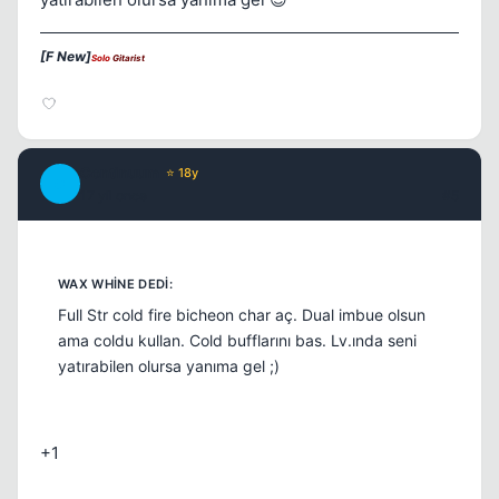
[F New]
Solo
Gitarist
Continuum
⭐ 18y
C
17 yil once
#5
Full Str cold fire bicheon char aç. Dual imbue olsun
ama coldu kullan. Cold bufflarını bas. Lv.ında seni
yatırabilen olursa yanıma gel ;)
+1