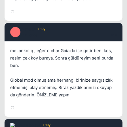
Xanthos
⭐ 19y
X
17 yil once
#16
meLankoliq , eğer o char Gaia'da ise getir beni kes,
resim çek koy buraya. Sonra güldüreyim seni burda
ben.
Global mod olmuş ama herhangi birinize saygısızlık
etmemiş, alay etmemiş. Biraz yazdıklarınızı okuyup
da gönderin. ÖNİZLEME yapın.
Wax Whine
⭐ 19y