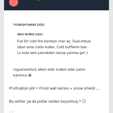
X
17 yil once
#11
Full Str cold fire bicheon char aç. Dual imbue
olsun ama coldu kullan. Cold bufflarını bas.
Lv.ında seni yatırabilen olursa yanıma gel ;)
rogue/warlock allem eder kullem eder yatırır
kanımca 😁
Prufication pill + Frost wall series + snow shield ....
Bu skiller ya da potlar neden koyulmuş ? 🙄