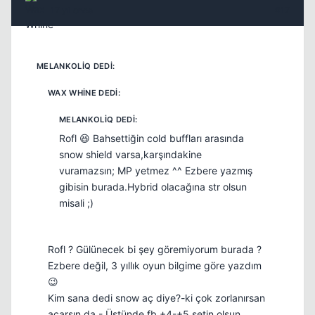
17 yil once
#17
Rofl 😆 Bahsettiğin cold buffları arasında
snow shield varsa,karşındakine
vuramazsın; MP yetmez ^^ Ezbere yazmış
gibisin burada.Hybrid olacağına str olsun
misali ;)
Rofl ? Gülünecek bi şey göremiyorum burada ?
Ezbere değil, 3 yıllık oyun bilgime göre yazdım
😉
Kim sana dedi snow aç diye?-ki çok zorlanırsan
açarsın da.- Üstünde fb +4-+5 setin olsun.