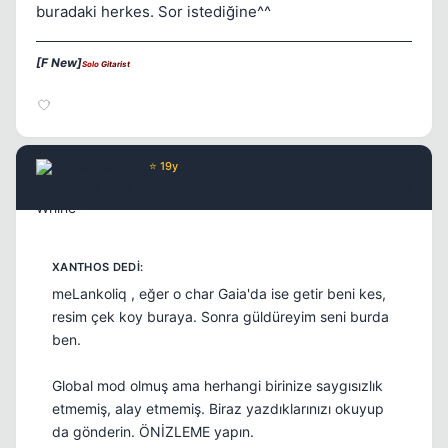
buradaki herkes. Sor istediğine^^
[F New]
Solo
Gitarist
Wax Whine
⭐ 19y
17 yil once
#18
meLankoliq , eğer o char Gaia'da ise getir beni kes,
resim çek koy buraya. Sonra güldüreyim seni burda
ben.
Global mod olmuş ama herhangi birinize saygısızlık
etmemiş, alay etmemiş. Biraz yazdıklarınızı okuyup
da gönderin. ÖNİZLEME yapın.