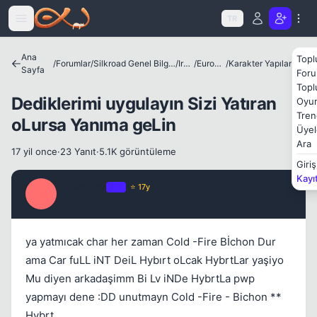
Icerige atla
TR
Ana
Topl
/
Forumlar
/
Silkroad Genel Bilgiler ve Update Bilgileri
/
Irklar
/
European
/
Karakter Yapılandırmaları
Sayfa
Foru
Topl
Dediklerimi uygulayın Sizi Yatıran
Oyun
Tren
oLursa Yanıma geLin
Üyel
Ara
17 yil once
·
23 Yanıt
·
5.1K görüntüleme
Giriş
Kayı
odesyuss
OP
⭐ 17y
O
17 yil once
#1
ya yatmıcak char her zaman Cold -Fire Bİchon Dur
ama Car fuLL iNT DeiL Hybırt oLcak HybrtLar yaşiyo
Mu diyen arkadaşimm Bi Lv iNDe HybrtLa pwp
Kapat
yapmayı dene :DD unutmayn Cold -Fire - Bichon **
Hybrt