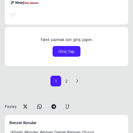
[F New]
Solo
Gitarist
Yanıt yazmak için giriş yapın.
Giriş Yap
1
2
Paylaş:
Benzer Konular
Gelin Wonder Woman Damat Batman Olursa