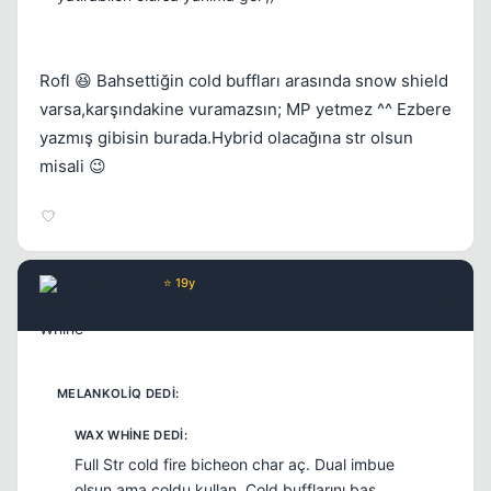
Rofl 😆 Bahsettiğin cold buffları arasında snow shield
varsa,karşındakine vuramazsın; MP yetmez ^^ Ezbere
yazmış gibisin burada.Hybrid olacağına str olsun
misali 😉
Wax Whine
⭐ 19y
17 yil once
#14
Full Str cold fire bicheon char aç. Dual imbue
olsun ama coldu kullan. Cold bufflarını bas.