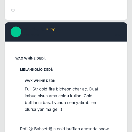
meLankoLiq
⭐ 18y
M
17 yil once
#15
Full Str cold fire bicheon char aç. Dual
imbue olsun ama coldu kullan. Cold
bufflarını bas. Lv.ında seni yatırabilen
olursa yanıma gel ;)
Rofl 😆 Bahsettiğin cold buffları arasında snow