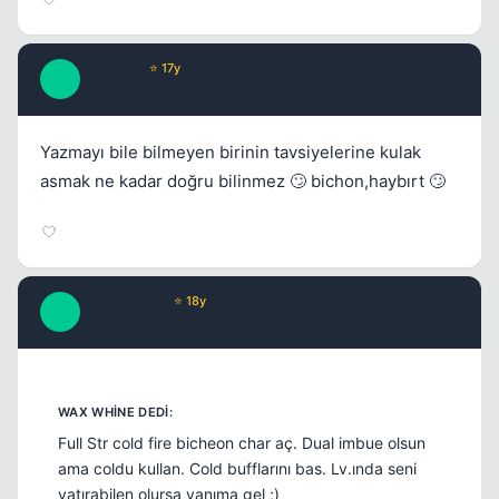
Paradise
⭐ 17y
P
17 yil once
#12
Yazmayı bile bilmeyen birinin tavsiyelerine kulak
asmak ne kadar doğru bilinmez 🙄 bichon,haybırt 🙄
meLankoLiq
⭐ 18y
M
17 yil once
#13
Full Str cold fire bicheon char aç. Dual imbue olsun
ama coldu kullan. Cold bufflarını bas. Lv.ında seni
yatırabilen olursa yanıma gel ;)