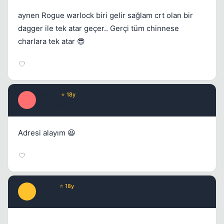
aynen Rogue warlock biri gelir sağlam crt olan bir
dagger ile tek atar geçer.. Gerçi tüm chinnese
charlara tek atar 😎
Milano
⭐ 18y
M
17 yil once
#8
Adresi alayım 😆
ManlY
⭐ 18y
M
17 yil once
#9
Kapat