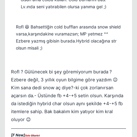
Lv.ında seni yatırabilen olursa yanıma gel ;)
Rofl 😆 Bahsettiğin cold buffları arasında snow shield
varsa,karşındakine vuramazsın; MP yetmez ^^
Ezbere yazmış gibisin burada.Hybrid olacağına str
olsun misali ;)
Rofl ? Gülünecek bi şey göremiyorum burada ?
Ezbere değil, 3 yıllık oyun bilgime göre yazdım 😉
Kim sana dedi snow aç diye?-ki çok zorlanırsan
açarsın da.- Üstünde fb +4-+5 setin olsun. Karşında
da istediğin hybrid char olsun aynı şekilde +4-+5 fb
itemlere sahip. Bak bakalım kim yatıyor kim kral
oluyor 😉
[F New]
Solo
Gitarist