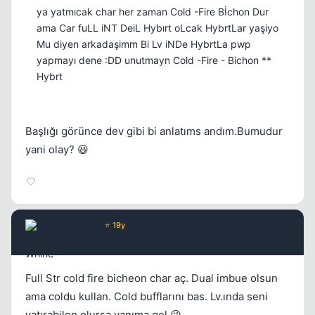
ya yatmıcak char her zaman Cold -Fire Bİchon Dur
ama Car fuLL iNT DeiL Hybırt oLcak HybrtLar yaşiyo
Mu diyen arkadaşimm Bi Lv iNDe HybrtLa pwp
yapmayı dene :DD unutmayn Cold -Fire - Bichon **
Hybrt
Başlığı görünce dev gibi bi anlatıms andım.Bumudur
yani olay? 😆
Wax Whine
⭐ 19y
17 yil once
#4
Full Str cold fire bicheon char aç. Dual imbue olsun
ama coldu kullan. Cold bufflarını bas. Lv.ında seni
yatırabilen olursa yanıma gel 😉