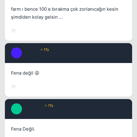
farm ı bence 100 e bırakma çok zorlanıcağın kesin
şimdiden kolay gelsin ...
Impossy
⭐ 17y
I
17 yil once
#15
Fena değil 😜
BadBoy-_-
⭐ 17y
B
17 yil once
#16
Fena Değil.