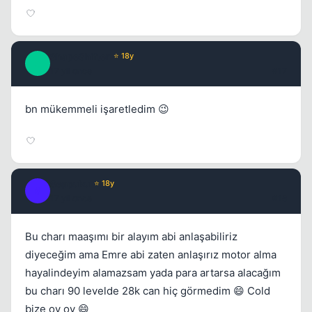
ShapeShifter
⭐ 18y
S
17 yil once
#17
bn mükemmeli işaretledim 😉
Seppuku
⭐ 18y
S
17 yil once
#18
Bu charı maaşımı bir alayım abi anlaşabiliriz
diyeceğim ama Emre abi zaten anlaşırız motor alma
hayalindeyim alamazsam yada para artarsa alacağım
bu charı 90 levelde 28k can hiç görmedim 😄 Cold
bize oy oy 😄