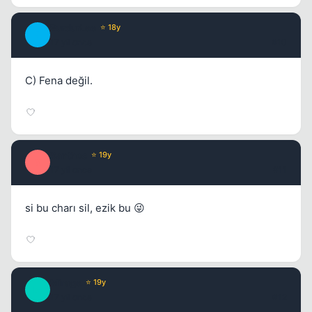
BurdurLee
⭐ 18y
B
17 yil once
#10
C) Fena değil.
Xanthos
⭐ 19y
X
17 yil once
#11
si bu charı sil, ezik bu 😜
Mirage
⭐ 19y
M
17 yil once
#12