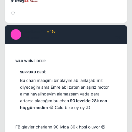
[F New]
Solo
Gitarist
HeartLess*X
⭐ 19y
H
17 yil once
#20
Bu charı maaşımı bir alayım abi anlaşabiliriz
diyeceğim ama Emre abi zaten anlaşırız motor
alma hayalindeyim alamazsam yada para
artarsa alacağım bu charı
90 levelde 28k can
hiç görmedim
😄 Cold bize oy oy :D
FB glavier charların 90 lvlda 30k hpsi oluyor 😆