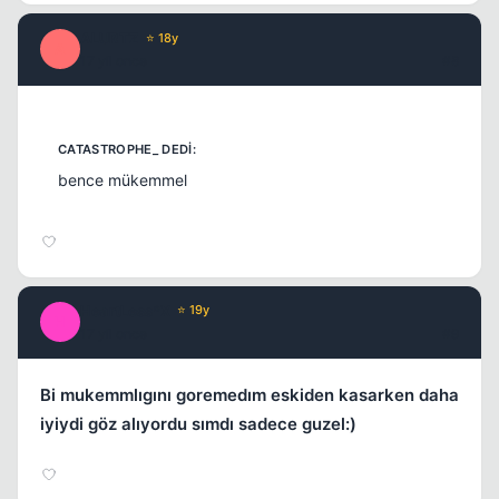
ALURTZ
⭐ 18y
A
17 yil once
#8
bence mükemmel
HeartLess*X
⭐ 19y
H
17 yil once
#9
Bi mukemmlıgını goremedım eskiden kasarken daha
iyiydi göz alıyordu sımdı sadece guzel:)