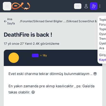
Icerige atla
TR
Ana
Topl
/
Forumlar
/
Silkroad Genel Bilgiler ve Update Bilgileri
/
Silkroad ScreenShot & Video
Sayfa
Foru
Topl
DeathFire is back !
Oyun
Kapat
Tren
Üyel
17 yil once
·
27 Yanıt
·
2.4K görüntüleme
Ara
destiny
Giriş
OP
⭐ 18y
D
Kayı
17 yil once
#1
Evet eski charıma tekrar dönmüş bulunmaktayım .. 😎
Kapat
En yakın zamanda pre alınıp kasılıcaktır , ps: Gaia'da
takas olabilir. 😄