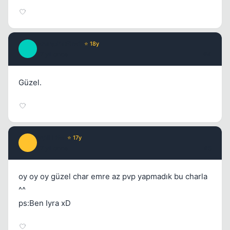
AnatoliaFire1
⭐ 18y
A
17 yil once
#4
Güzel.
Kapat
Still Life
⭐ 17y
S
17 yil once
#5
oy oy oy güzel char emre az pvp yapmadık bu charla
^^
ps:Ben Iyra xD