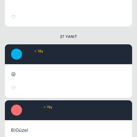
27 YANIT
Truth
⭐ 18y
T
Kapat
17 yil once
#2
😜
yeonyang
⭐ 19y
Y
17 yil once
#3
B)Güzel