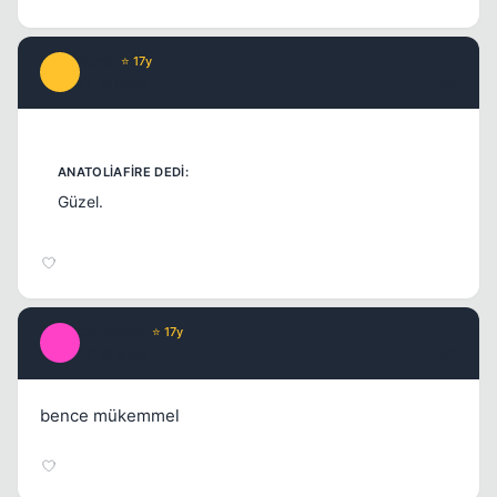
TorQ
⭐ 17y
T
17 yil once
#6
Güzel.
Kapat
Calamity
⭐ 17y
C
17 yil once
#7
bence mükemmel