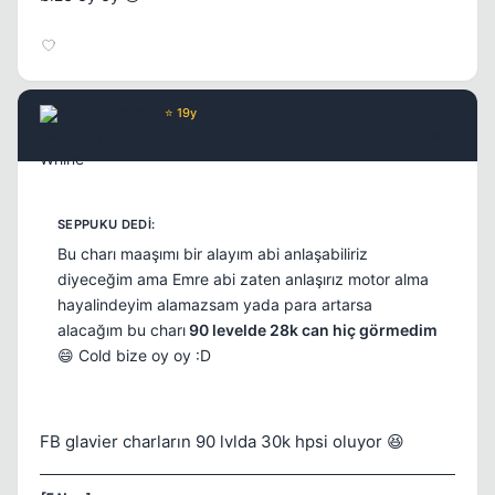
Wax Whine
⭐ 19y
17 yil once
#19
Bu charı maaşımı bir alayım abi anlaşabiliriz
diyeceğim ama Emre abi zaten anlaşırız motor alma
hayalindeyim alamazsam yada para artarsa
alacağım bu charı
90 levelde 28k can hiç görmedim
😄 Cold bize oy oy :D
FB glavier charların 90 lvlda 30k hpsi oluyor 😆