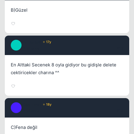
B)Güzel
By_DaDaS
⭐ 17y
B
17 yil once
#13
En Alttaki Secenek 8 oyla gidiyor bu gidişle delete
cektiricekler charına ^^
XipeTotec
⭐ 18y
X
17 yil once
#14
C)Fena değil