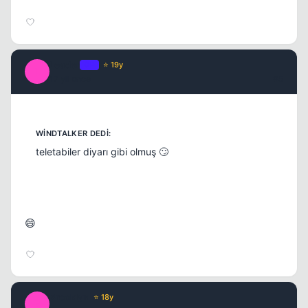
Leader
OP
⭐ 19y
L
17 yil once
#5
Kapat
teletabiler diyarı gibi olmuş 🙄
😄
Brooklyn
⭐ 18y
B