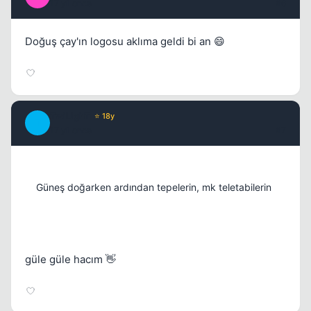
17 yil once
#6
Doğuş çay'ın logosu aklıma geldi bi an 😄
Kapat
TwiLighT
⭐ 18y
T
17 yil once
#7
Güneş doğarken ardından tepelerin, mk teletabilerin
güle güle hacım 👋
Kapat