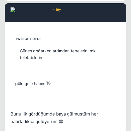
Chorus
Yönetici
⭐ 19y
17 yil once
#8
Güneş doğarken ardından tepelerin, mk
teletabilerin
güle güle hacım 👋
Bunu ilk gördüğümde baya gülmüştüm her
hatırladıkça gülüyorum 😁