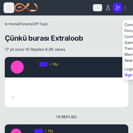
Icerige atla
TR
Home
/
Forums
/
Off Topic
Com
For
Çünkü burası Extraloob
Com
Gam
Tren
17 yil once
·
15 Replies
·
6.0K views
Mem
Sear
Leader
OP
⭐ 19y
L
Logi
17 yil once
#1
Sign
Kapat
15 REPLIES
Leader
OP
⭐ 19y