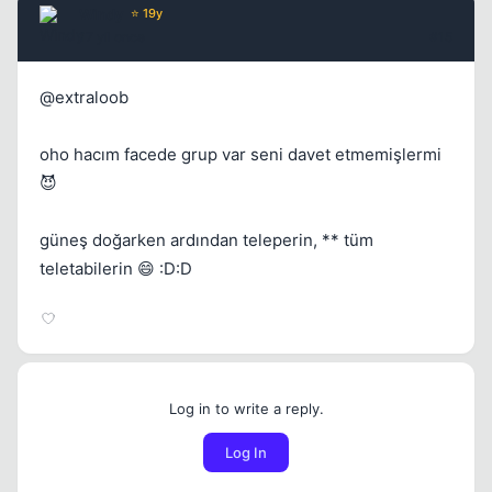
Windy
⭐ 19y
17 yil once
#15
@extraloob
oho hacım facede grup var seni davet etmemişlermi
😈
güneş doğarken ardından teleperin, ** tüm
teletabilerin 😄 :D:D
Log in to write a reply.
Log In