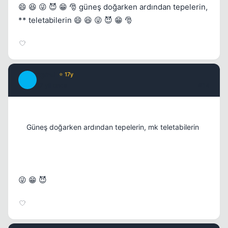
😄 😆 😜 😈 😁 🎅 güneş doğarken ardından tepelerin,
** teletabilerin 😄 😆 😜 😈 😁 🎅
Spiral
⭐ 17y
S
17 yil once
#14
Güneş doğarken ardından tepelerin, mk teletabilerin
😜 😁 😈