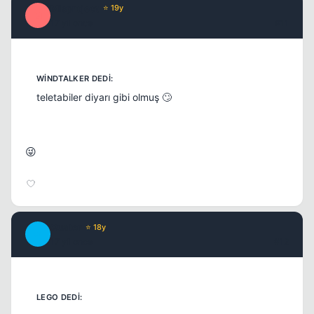
Misproject
⭐ 19y
M
17 yil once
#11
teletabiler diyarı gibi olmuş 🙄
😜
Quater
⭐ 18y
Q
17 yil once
#12