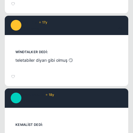
Still Life
⭐ 17y
S
17 yil once
#9
teletabiler diyarı gibi olmuş 🙄
BrendiBelle
⭐ 18y
B
17 yil once
#10