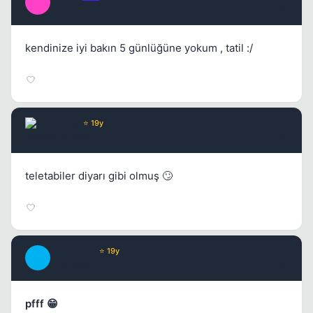
L
17 yil once
#2
kendinize iyi bakın 5 günlüğüne yokum , tatil :/
Windy
⭐ 19y
17 yil once
#3
teletabiler diyarı gibi olmuş 🙄
Journalist
⭐ 19y
J
17 yil once
#4
pfff 😁