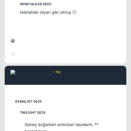
teletabiler diyarı gibi olmuş 🙄
😁
Chorus
Yönetici
⭐ 19y
17 yil once
#13
Güneş doğarken ardından tepelerin, **