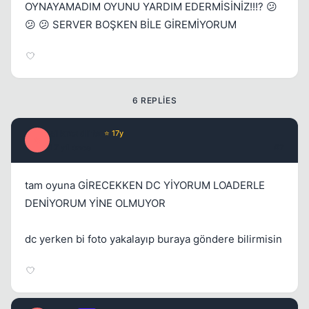
OYNAYAMADIM OYUNU YARDIM EDERMİSİNİZ!!!? 😕
Kapat
😕 😕 SERVER BOŞKEN BİLE GİREMİYORUM
6 REPLIES
silkroadlife
⭐ 17y
S
17 yil once
#2
tam oyuna GİRECEKKEN DC YİYORUM LOADERLE
DENİYORUM YİNE OLMUYOR
dc yerken bi foto yakalayıp buraya göndere bilirmisin