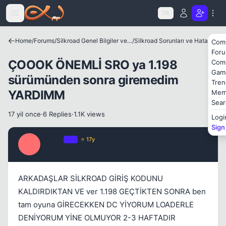
Icerige atla
TR
Home
/
Forums
/
Silkroad Genel Bilgiler ve Update Bilgileri
/
Silkroad Sorunları ve Hataları
Com
For
ÇOOOK ÖNEMLİ SRO ya 1.198
Com
Gam
sürümünden sonra giremedim
Tren
YARDIMM
Mem
Sear
17 yil once
·
6 Replies
·
1.1K views
Logi
Sign
Kapat
user_-
OP
⭐ 17y
U
17 yil once
#1
ARKADAŞLAR SİLKROAD GİRİŞ KODUNU
KALDIRDIKTAN VE ver 1.198 GEÇTİKTEN SONRA ben
tam oyuna GİRECEKKEN DC YİYORUM LOADERLE
DENİYORUM YİNE OLMUYOR 2-3 HAFTADIR