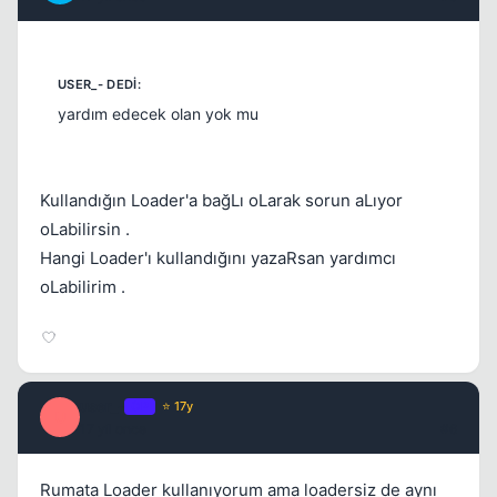
yardım edecek olan yok mu
Kullandığın Loader'a bağLı oLarak sorun aLıyor
oLabilirsin .
Hangi Loader'ı kullandığını yazaRsan yardımcı
oLabilirim .
user_-
OP
⭐ 17y
U
17 yil once
#6
Rumata Loader kullanıyorum ama loadersiz de aynı