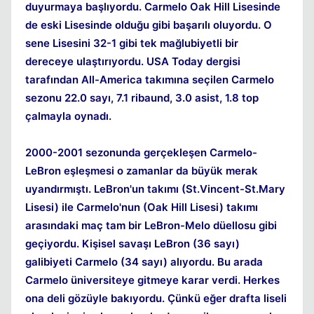
duyurmaya başlıyordu. Carmelo Oak Hill Lisesinde
de eski Lisesinde olduğu gibi başarılı oluyordu. O
sene Lisesini 32-1 gibi tek mağlubiyetli bir
dereceye ulaştırıyordu. USA Today dergisi
tarafından All-America takımına seçilen Carmelo
sezonu 22.0 sayı, 7.1 ribaund, 3.0 asist, 1.8 top
çalmayla oynadı.
2000-2001 sezonunda gerçekleşen Carmelo-
LeBron eşleşmesi o zamanlar da büyük merak
uyandırmıştı. LeBron'un takımı (St.Vincent-St.Mary
Lisesi) ile Carmelo'nun (Oak Hill Lisesi) takımı
arasındaki maç tam bir LeBron-Melo düellosu gibi
geçiyordu. Kişisel savaşı LeBron (36 sayı)
galibiyeti Carmelo (34 sayı) alıyordu. Bu arada
Carmelo üniversiteye gitmeye karar verdi. Herkes
ona deli gözüyle bakıyordu. Çünkü eğer drafta liseli