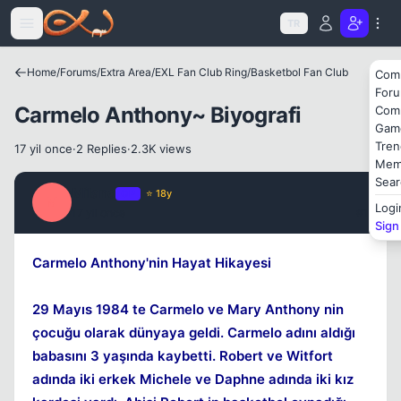
Icerige atla
TR
Home
/
Forums
/
Extra Area
/
EXL Fan Club Ring
/
Basketbol Fan Club
Com
For
Carmelo Anthony~ Biyografi
Com
Gam
Tren
17 yil once
·
2 Replies
·
2.3K views
Mem
Sear
Milano
OP
⭐ 18y
M
Logi
17 yil once
#1
Sign
Carmelo Anthony'nin Hayat Hikayesi
29 Mayıs 1984 te Carmelo ve Mary Anthony nin
çocuğu olarak dünyaya geldi. Carmelo adını aldığı
babasını 3 yaşında kaybetti. Robert ve Witfort
adında iki erkek Michele ve Daphne adında iki kız