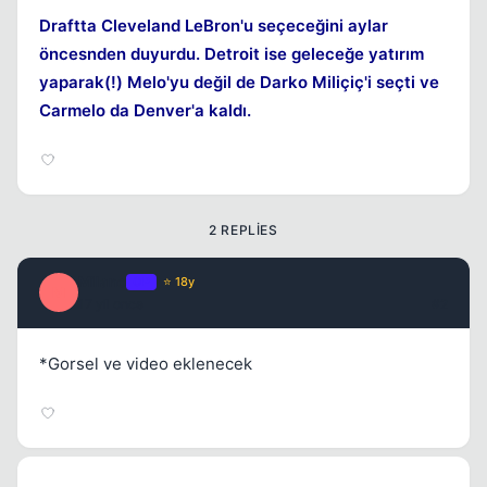
Draftta Cleveland LeBron'u seçeceğini aylar
öncesnden duyurdu. Detroit ise geleceğe yatırım
yaparak(!) Melo'yu değil de Darko Miliçiç'i seçti ve
Carmelo da Denver'a kaldı.
2 REPLIES
Milano
OP
⭐ 18y
M
17 yil once
#2
*Gorsel ve video eklenecek