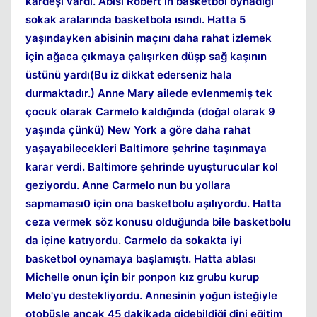
kardeşi vardı. Abisi Robert in basketbol oynadığı
sokak aralarında basketbola ısındı. Hatta 5
yaşındayken abisinin maçını daha rahat izlemek
için ağaca çıkmaya çalışırken düşp sağ kaşının
üstünü yardı(Bu iz dikkat ederseniz hala
durmaktadır.) Anne Mary ailede evlenmemiş tek
çocuk olarak Carmelo kaldığında (doğal olarak 9
yaşında çünkü) New York a göre daha rahat
yaşayabilecekleri Baltimore şehrine taşınmaya
karar verdi. Baltimore şehrinde uyuşturucular kol
Kapat
geziyordu. Anne Carmelo nun bu yollara
sapmaması0 için ona basketbolu aşılıyordu. Hatta
ceza vermek söz konusu olduğunda bile basketbolu
da içine katıyordu. Carmelo da sokakta iyi
basketbol oynamaya başlamıştı. Hatta ablası
Michelle onun için bir ponpon kız grubu kurup
Melo'yu destekliyordu. Annesinin yoğun isteğiyle
otobüsle ancak 45 dakikada gidebildiği dini eğitim