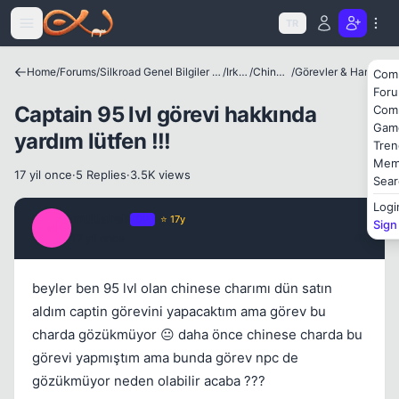
Icerige atla
TR
Home
/
Forums
/
Silkroad Genel Bilgiler ve Update Bilgileri
/
Irklar
/
Chinese
/
Görevler & Haritalar
Com
For
Captain 95 lvl görevi hakkında
Com
Gam
yardım lütfen !!!
Tren
Mem
Kapat
17 yil once
·
5 Replies
·
3.5K views
Sear
Logi
mubarek
OP
⭐ 17y
Sign
M
17 yil once
#1
beyler ben 95 lvl olan chinese charımı dün satın
aldım captin görevini yapacaktım ama görev bu
charda gözükmüyor 😐 daha önce chinese charda bu
Kapat
görevi yapmıştım ama bunda görev npc de
gözükmüyor neden olabilir acaba ???