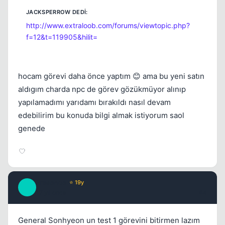
http://www.extraloob.com/forums/viewtopic.php?
f=12&t=119905&hilit=
hocam görevi daha önce yaptım 😊 ama bu yeni satın
aldıgım charda npc de görev gözükmüyor alınıp
yapılamadımı yarıdamı bırakıldı nasıl devam
edebilirim bu konuda bilgi almak istiyorum saol
genede
Presence
⭐ 19y
P
17 yil once
#4
General Sonhyeon un test 1 görevini bitirmen lazım