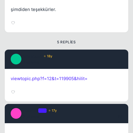
şimdiden teşekkürler.
5 REPLIES
Fahmlugat
⭐ 18y
F
17 yil once
#2
viewtopic.php?f=12&t=119905&hilit=
mubarek
OP
⭐ 17y
M
17 yil once
#3