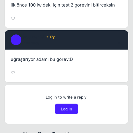
ilk önce 100 lw deki için test 2 görevini bitirceksin
gece mavisi
⭐ 17y
G
17 yil once
#5
uğraştırıyor adamı bu görev:D
Log in to write a reply.
Log In