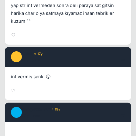
yap str int vermeden sonra deli paraya sat gitsin
harika char o ya satmaya kıyamaz insan tebrikler
kuzum ^^
Kapat
Cube
⭐ 17y
C
17 yil once
#6
int vermiş sanki 🙄
Kapat
DangerWalker
⭐ 19y
D
17 yil once
#7