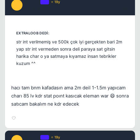
Narcisse
OP
⭐ 19y
N
17 yil once
#14
str int verilmemiş ve 500k çok iyi gerçekten bari 2m
yap str int vermeden sonra deli paraya sat gitsin
harika char o ya satmaya kıyamaz insan tebrikler
kuzum ^^
hacı tam bnm kafadasın ama 2m deil 1-1.5m yapıcam
charı 85 lv kdr stat poınt kasıcak eleman war 😄 sonra
satıcam bakalım ne kdr edecek
Narcisse
OP
⭐ 19y