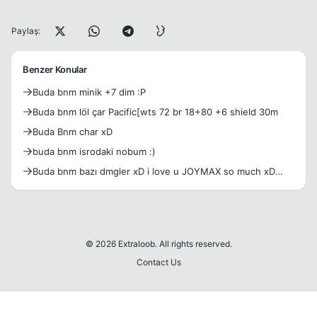
Paylaş:
Benzer Konular
Buda bnm minik +7 dim :P
Buda bnm löl çar Pacific[wts 72 br 18+80 +6 shield 30m
Buda Bnm char xD
buda bnm isrodaki nobum :)
Buda bnm bazı dmgler xD i love u JOYMAX so much xD
mucx =)
© 2026 Extraloob. All rights reserved.
Contact Us