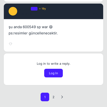
Narcisse
OP
⭐ 19y
N
17 yil once
#20
şu anda 600549 sp war 😄
ps:resimler güncellenecektir.
Log in to write a reply.
Log In
1
2