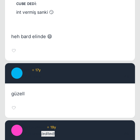
int vermiş sanki 🙄
heh bard elinde 😄
JbS
⭐ 17y
J
17 yil once
#8
güzell
uNKnoWeN
⭐ 19y
U
17 yil once
(edited)
#9