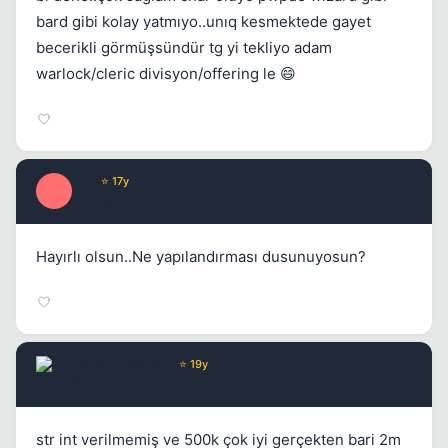
bard gibi kolay yatmıyo..unıq kesmektede gayet
becerikli görmüşsündür tg yi tekliyo adam
warlock/cleric divisyon/offering le 😄
Kapat
Exa
⭐ 17y
E
17 yil once
#4
Hayırlı olsun..Ne yapılandırması dusunuyosun?
Kapat
Chorus
Yönetici
⭐ 19y
17 yil once
#5
str int verilmemiş ve 500k çok iyi gerçekten bari 2m