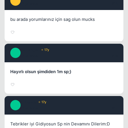
N
17 yil once
#15
bu arada yorumlarınız için sag olun mucks
BadAngeL
⭐ 17y
B
17 yil once
#16
Hayırlı olsun şimdiden 1m sp;)
Crickety
⭐ 17y
C
17 yil once
#17
Tebrikler iyi Gidiyosun Sp nin Devamını Dilerim:D