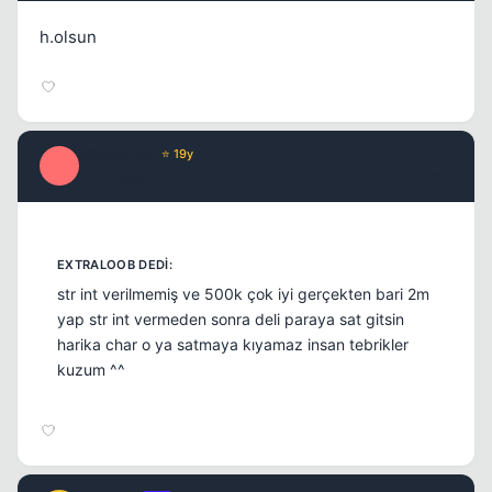
h.olsun
Misproject
⭐ 19y
M
17 yil once
#13
str int verilmemiş ve 500k çok iyi gerçekten bari 2m
yap str int vermeden sonra deli paraya sat gitsin
harika char o ya satmaya kıyamaz insan tebrikler
kuzum ^^