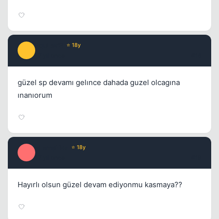
PquLex'B
⭐ 18y
P
17 yil once
#18
güzel sp devamı gelınce dahada guzel olcagına
ınanıorum
eLempTRa
⭐ 18y
E
17 yil once
#19
Hayırlı olsun güzel devam ediyonmu kasmaya??