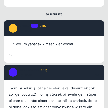
Kapat
38 REPLIES
Narcisse
OP
⭐ 19y
N
17 yil once
#2
-.-* yorum yapacak kimsecikler yokmu
Kapat
TillDoomsDAY
⭐ 17y
T
17 yil once
#3
Farm işi sabır işi bana geceleri level düşürmek çok
zor geliyodu :xD h.o inş yüksek bi levele gelir süper
Kapat
bi char olur..Intçı olacaksan kesinlikle warlock/cleric
bi dene..çok saglam char oluyo pwpde wizard gibi