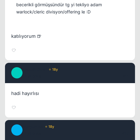
becerikli görmüşsündür tg yi tekliyo adam
warlock/cleric divisyon/offering le :D
katılıyorum 🍺
_MaGiCiNe_
⭐ 18y
_
17 yil once
#11
hadi hayırlısı
BurdurLee
⭐ 18y
B
17 yil once
#12