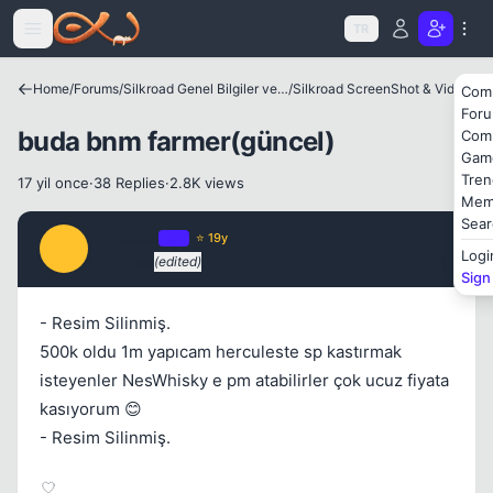
Icerige atla
TR
Kapat
Home
/
Forums
/
Silkroad Genel Bilgiler ve Update Bilgileri
/
Silkroad ScreenShot & Video
Com
For
buda bnm farmer(güncel)
Com
Gam
Tren
17 yil once
·
38 Replies
·
2.8K views
Mem
Sear
Narcisse
OP
⭐ 19y
N
Logi
17 yil once
(edited)
#1
Sign
- Resim Silinmiş.
500k oldu 1m yapıcam herculeste sp kastırmak
isteyenler NesWhisky e pm atabilirler çok ucuz fiyata
kasıyorum 😊
- Resim Silinmiş.