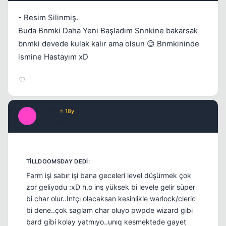
- Resim Silinmiş.
Buda Bnmki Daha Yeni Başladım Snnkine bakarsak
bnmki devede kulak kalır ama olsun 😊 Bnmkininde
ismine Hastayım xD
exotic
⭐ 18y
E
17 yil once
#10
Farm işi sabır işi bana geceleri level düşürmek çok
zor geliyodu :xD h.o inş yüksek bi levele gelir süper
bi char olur..Intçı olacaksan kesinlikle warlock/cleric
bi dene..çok saglam char oluyo pwpde wizard gibi
bard gibi kolay yatmıyo..unıq kesmektede gayet