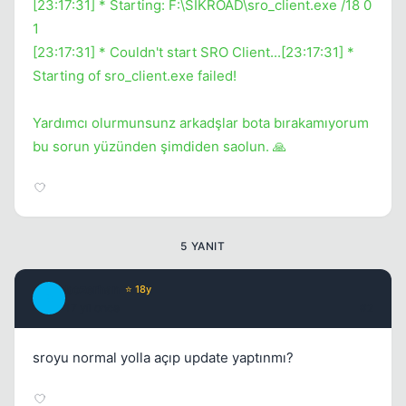
[23:17:31] * Starting: F:\SİKROAD\sro_client.exe /18 0
1
[23:17:31] * Couldn't start SRO Client...[23:17:31] *
Starting of sro_client.exe failed!
Yardımcı olurmunsunz arkadşlar bota bırakamıyorum
bu sorun yüzünden şimdiden saolun. 🙏
5 YANIT
bozerhan
⭐ 18y
B
17 yil once
#2
sroyu normal yolla açıp update yaptınmı?