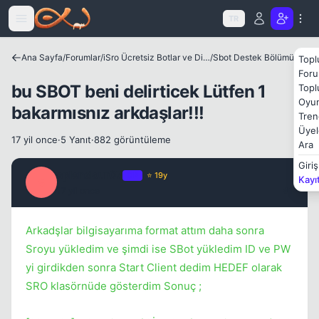
Icerige atla
TR
Ana Sayfa
/
Forumlar
/
iSro Ücretsiz Botlar ve Diğer Programlar
/
Sbot Destek Bölümü
Topl
Foru
bu SBOT beni delirticek Lütfen 1
Topl
Oyun
bakarmısnız arkdaşlar!!!
Kapat
Tren
Üyel
17 yil once
·
5 Yanıt
·
882 görüntüleme
Ara
Giriş
splendour07
OP
⭐ 19y
Kayı
S
17 yil once
#1
Arkadşlar bilgisayarıma format attım daha sonra
Kapat
Sroyu yükledim ve şimdi ise SBot yükledim ID ve PW
yi girdikden sonra Start Client dedim HEDEF olarak
SRO klasörnüde gösterdim Sonuç ;