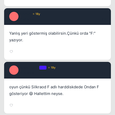
ironEyE
⭐ 18y
I
17 yil once
#3
Yanlış yeri göstermiş olabilirsin.Çünkü orda "F:"
yazıyor.
splendour07
OP
⭐ 19y
S
17 yil once
#4
oyun çünkü Silkraod F adlı harddiskdede Ondan F
gösteriyor 😄 Hallettim neyse.