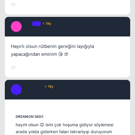
Espio
OP
⭐ 19y
E
17 yil once
#11
Hayırlı olsun rütbenin gereğini layığıyla
yapacağından eminim 😘 🍺
StormHero
⭐ 19y
S
17 yil once
#12
hayırlı olsun 😊 ismi çok hoşuma gidiyor söylemesi
arada yolda giderken falan tekrarlıyıp duruyorum