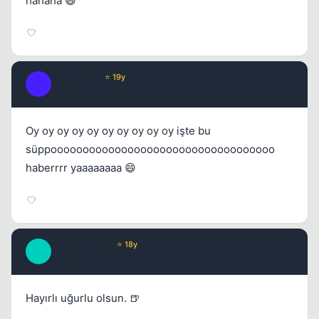
hahaha 😄
Black Rain
⭐ 19y
B
17 yil once
#9
Oy oy oy oy oy oy oy oy oy oy işte bu
süppooooooooooooooooooooooooooooooooooo
haberrrr yaaaaaaaa 😄
AnatoliaFire1
⭐ 18y
A
17 yil once
#10
Hayırlı uğurlu olsun. 🍺