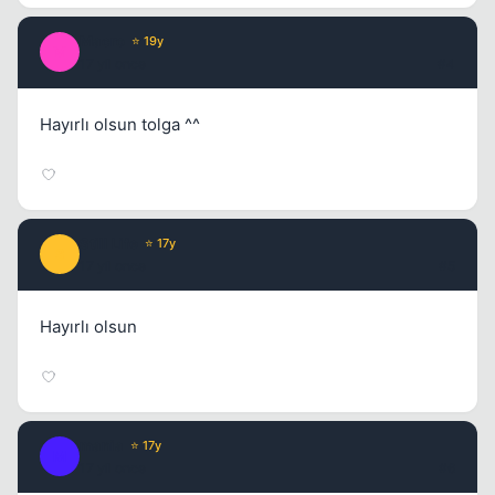
Macro
⭐ 19y
M
17 yil once
#4
Hayırlı olsun tolga ^^
Kapat
Still Life
⭐ 17y
S
17 yil once
#5
Hayırlı olsun
Kapat
mania
⭐ 17y
M
17 yil once
#6