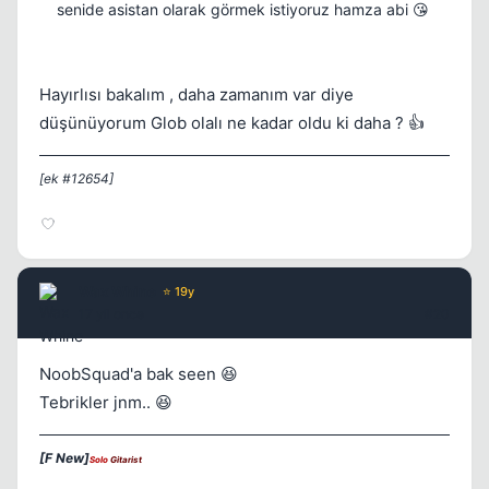
senide asistan olarak görmek istiyoruz hamza abi 😘
Hayırlısı bakalım , daha zamanım var diye
düşünüyorum Glob olalı ne kadar oldu ki daha ? 👍
[ek #12654]
Wax Whine
⭐ 19y
17 yil once
#20
NoobSquad'a bak seen 😆
Tebrikler jnm.. 😆
[F New]
Solo
Gitarist