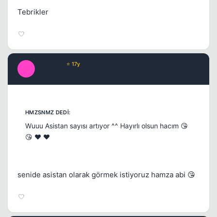
Tebrikler
Calamity
⭐ 17y
C
17 yil once
#17
Wuuu Asistan sayısı artıyor ^^ Hayırlı olsun hacım 😘
😘 ❤️ ❤️
senide asistan olarak görmek istiyoruz hamza abi 😘