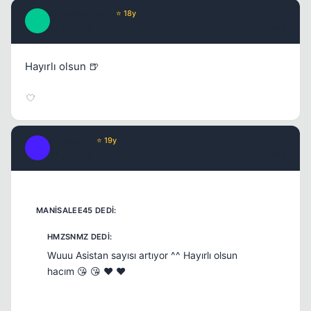
SuperNaturaL
⭐ 18y
S
17 yil once
#18
Hayırlı olsun 🍺
hmzsnmz
⭐ 19y
H
17 yil once
#19
Wuuu Asistan sayısı artıyor ^^ Hayırlı olsun
hacım 😘 😘 ❤️ ❤️