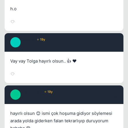
h.o
Caprice
⭐ 19y
C
17 yil once
#7
Vay vay Tolga hayırlı olsun.. 👍 ❤️
Rock'nRolla
⭐ 19y
R
17 yil once
#8
hayırlı olsun 😊 ismi çok hoşuma gidiyor söylemesi
arada yolda giderken falan tekrarlıyıp duruyorum