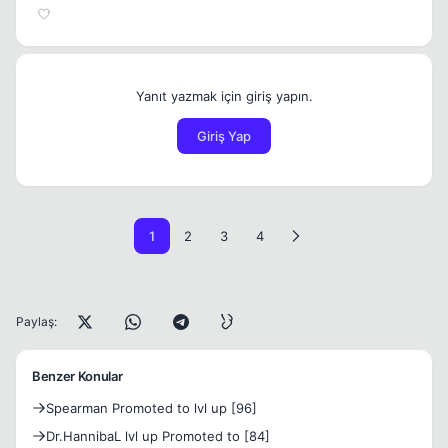
Yanıt yazmak için giriş yapın.
Giriş Yap
1
2
3
4
Paylaş:
Benzer Konular
Spearman Promoted to lvl up [96]
Dr.HannibaL lvl up Promoted to [84]