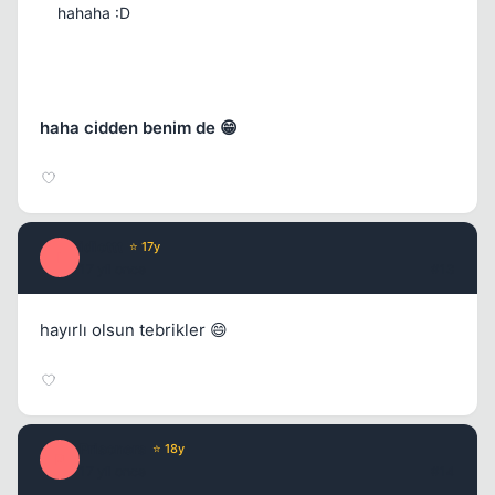
hahaha :D
haha cidden benim de 😁
idiottt
⭐ 17y
I
17 yil once
#13
hayırlı olsun tebrikler 😄
Prisoners
⭐ 18y
P
17 yil once
#14