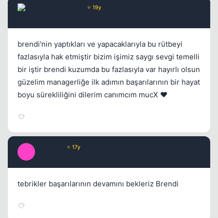
Chorus
Yönetici
⭐ 19y
17 yil once
#2
Kapat
brendi'nin yaptıkları ve yapacaklarıyla bu rütbeyi
fazlasıyla hak etmiştir bizim işimiz saygı sevgi temelli
bir iştir brendi kuzumda bu fazlasıyla var hayırlı olsun
güzelim managerliğe ilk adımın başarılarının bir hayat
boyu sürekliliğini dilerim canımcım mucX ❤️
Calamity
⭐ 17y
C
17 yil once
#3
tebrikler başarılarının devamını bekleriz Brendi