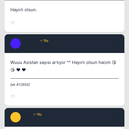
Hayırlı olsun.
hmzsnmz
⭐ 19y
H
17 yil once
#15
Wuuu Asistan sayısı artıyor ^^ Hayırlı olsun hacım 😘
😘 ❤️ ❤️
[ek #12654]
Agilla
⭐ 18y
A
17 yil once
#16