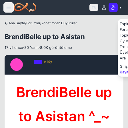
Icerige atla
Kapat
TR
Ana Sayfa
/
Forumlar
/
Yönetimden Duyurular
Topl
Foru
BrendiBelle up to Asistan
Topl
Oyun
Tren
17 yil once
·
80 Yanıt
·
8.0K görüntüleme
Üyel
Ara
Espio
OP
⭐ 19y
E
Giriş
17 yil once
#1
Kayı
Kapat
BrendiBelle up
to Asistan ^_~