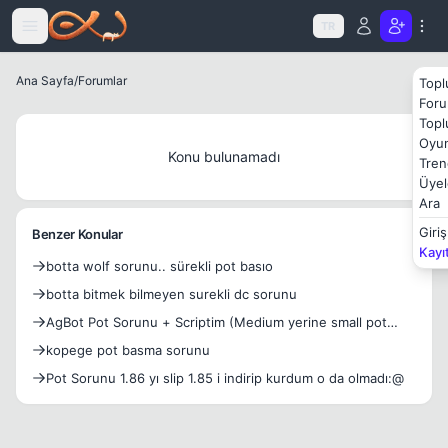
Icerige atla
TR
Ana Sayfa
/
Forumlar
Topl
Foru
Topl
Oyun
Konu bulunamadı
Tren
Üyel
Ara
Giriş
Benzer Konular
Kayı
botta wolf sorunu.. sürekli pot basıo
botta bitmek bilmeyen surekli dc sorunu
AgBot Pot Sorunu + Scriptim (Medium yerine small pot
alıyor)
kopege pot basma sorunu
Pot Sorunu 1.86 yı slip 1.85 i indirip kurdum o da olmadı:@