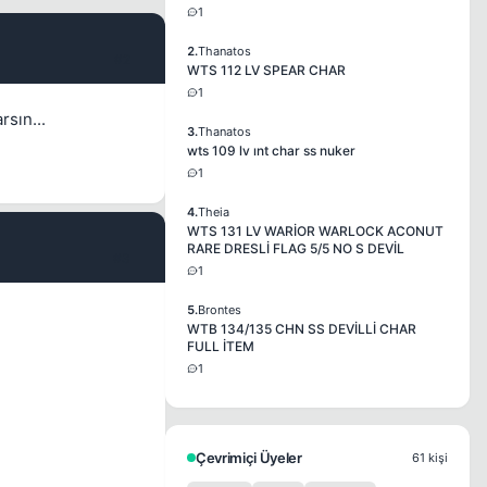
1
2.
Thanatos
#2
WTS 112 LV SPEAR CHAR
1
sın...
3.
Thanatos
wts 109 lv ınt char ss nuker
1
4.
Theia
WTS 131 LV WARİOR WARLOCK ACONUT
RARE DRESLİ FLAG 5/5 NO S DEVİL
#3
1
5.
Brontes
WTB 134/135 CHN SS DEVİLLİ CHAR
FULL İTEM
1
Çevrimiçi Üyeler
61 kişi