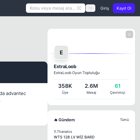
Giriş
Kayıt Ol
TR
E
ExtraLoob
ExtraLoob Oyun Topluluğu
#1
358K
2.6M
61
nda advantec
Üye
Mesaj
Çevrimiçi

🔥 Gündem
Tümü
1.
Thanatos
WTS 128 LV WİZ BARD