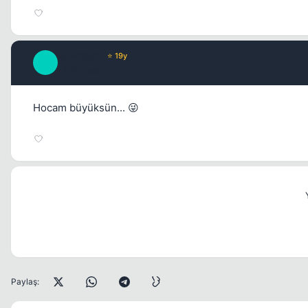
fener1907
⭐ 19y
F
17 yil once
Hocam büyüksün... 😜
Paylaş: