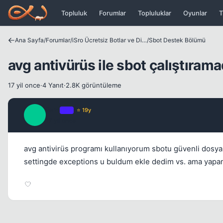
Icerige atla
Topluluk
Forumlar
Topluluklar
Oyunlar
T
Ana Sayfa
/
Forumlar
/
iSro Ücretsiz Botlar ve Diğer Programlar
/
Sbot Destek Bölümü
avg antivürüs ile sbot çalıştıram
17 yil once
·
4 Yanıt
·
2.8K görüntüleme
fsm
OP
⭐ 19y
F
17 yil once
avg antivirüs programı kullanıyorum sbotu güvenli dosya
settingde exceptions u buldum ekle dedim vs. ama yapamad