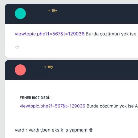
fener1907
⭐ 19y
F
17 yil once
viewtopic.php?f=567&t=129036
Burda çözümün yok ise A
Xanthos
⭐ 19y
X
17 yil once
viewtopic.php?f=567&t=129036
Burda çözümün yok ise Ant
vardır vardır,ben eksik iş yapmam 🍿