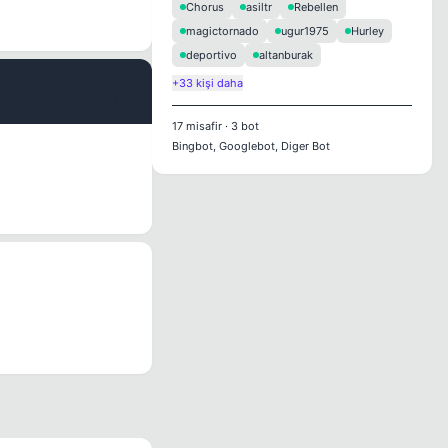
Chorus
asiltr
Rebellen
magictornado
ugur1975
Hurley
deportivo
altanburak
+33 kişi daha
#4
17
misafir
·
3
bot
Bingbot, Googlebot, Diger Bot