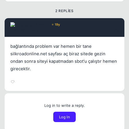
2 REPLIES
Chorus
Yönetici
⭐ 19y
17 yil once
#2
bağlantında problem var hemen bir tane
silkroadonline.net sayfası aç biraz sitede gezin
ondan sonra siteyi kapatmadan sbot'u çalıştır hemen
girecektir.
Log in to write a reply.
Log In