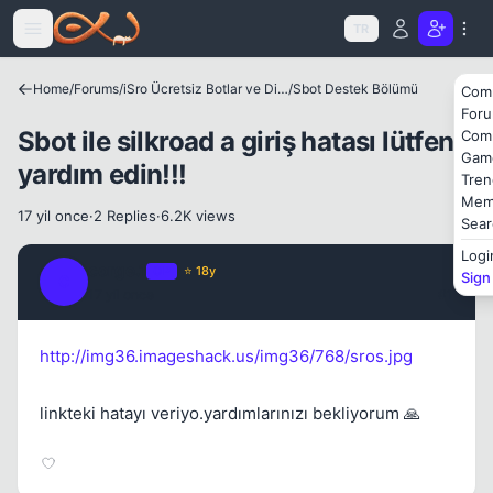
Icerige atla
TR
Kapat
Home
/
Forums
/
iSro Ücretsiz Botlar ve Diğer Programlar
/
Sbot Destek Bölümü
Com
For
Sbot ile silkroad a giriş hatası lütfen
Com
Gam
yardım edin!!!
Tren
Mem
17 yil once
·
2 Replies
·
6.2K views
Sear
Logi
corge.1
OP
⭐ 18y
Sign
C
17 yil once
#1
http://img36.imageshack.us/img36/768/sros.jpg
linkteki hatayı veriyo.yardımlarınızı bekliyorum 🙏