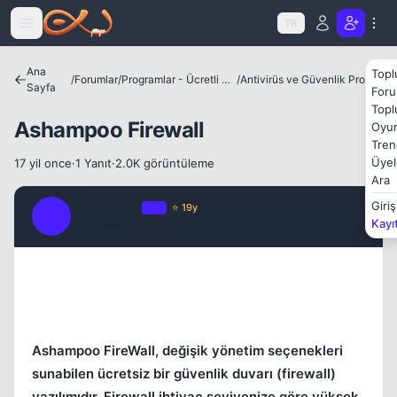
Icerige atla
TR
Ana
Topl
/
Forumlar
/
Programlar - Ücretli ve Ücretsiz Yazılımlar
/
Antivirüs ve Güvenlik Programları
Sayfa
Foru
Topl
Ashampoo Firewall
Oyun
Kapat
Tren
Üyel
17 yil once
·
1 Yanıt
·
2.0K görüntüleme
Ara
StormHero
Giriş
OP
⭐ 19y
S
Kayı
17 yil once
#1
Ashampoo FireWall, değişik yönetim seçenekleri
sunabilen ücretsiz bir güvenlik duvarı (firewall)
yazılımıdır. Firewall ihtiyaç seviyenize göre yüksek