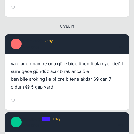
6 YANIT
Kapat
fsdfqwe23
⭐ 18y
F
17 yil once
#2
yapılandırman ne ona göre bide önemli olan yer değil
süre gece gündüz açık bırak anca öle
ben bile sroking ile bi pre bitene akdar 69 dan 7
oldum 😄 5 gap vardı
mc_gregor
OP
⭐ 17y
M
17 yil once
#3