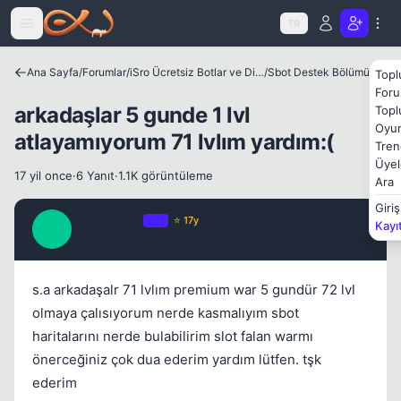
Icerige atla
TR
Ana Sayfa
/
Forumlar
/
iSro Ücretsiz Botlar ve Diğer Programlar
/
Sbot Destek Bölümü
Topl
Foru
arkadaşlar 5 gunde 1 lvl
Topl
Oyun
atlayamıyorum 71 lvlım yardım:(
Tren
Üyel
17 yil once
·
6 Yanıt
·
1.1K görüntüleme
Ara
Giriş
mc_gregor
OP
⭐ 17y
Kayı
M
17 yil once
#1
Kapat
s.a arkadaşalr 71 lvlım premium war 5 gundür 72 lvl
olmaya çalısıyorum nerde kasmalıyım sbot
haritalarını nerde bulabilirim slot falan warmı
önerceğiniz çok dua ederim yardım lütfen. tşk
ederim