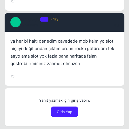
mc_gregor
OP
⭐ 17y
M
17 yil once
#6
ya her bi haltı denedim cavedede mob kalmıyo slot
hiç iyi değil ondan çıktım ordan rocka götürdüm tek
atıyo ama slot yok fazla bana haritada falan
göstrebilirmisiniz zahmet olmazsa
Yanıt yazmak için giriş yapın.
Giriş Yap