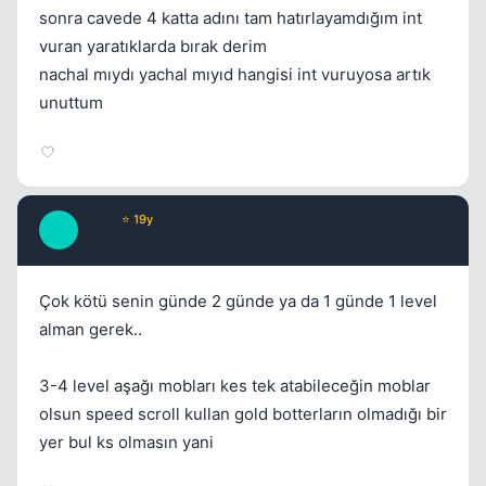
sonra cavede 4 katta adını tam hatırlayamdığım int
vuran yaratıklarda bırak derim
nachal mıydı yachal mıyıd hangisi int vuruyosa artık
unuttum
Leet1
⭐ 19y
L
17 yil once
#5
Çok kötü senin günde 2 günde ya da 1 günde 1 level
alman gerek..
3-4 level aşağı mobları kes tek atabileceğin moblar
olsun speed scroll kullan gold botterların olmadığı bir
yer bul ks olmasın yani