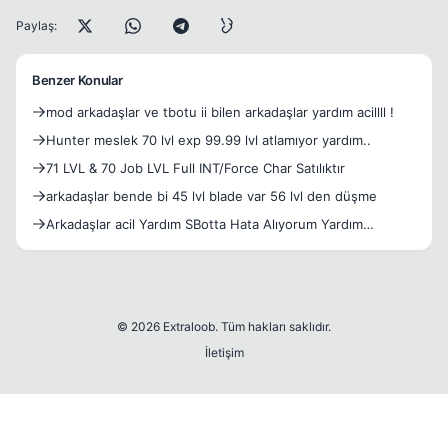
Paylaş:
Benzer Konular
mod arkadaşlar ve tbotu ii bilen arkadaşlar yardım acillll !
Hunter meslek 70 lvl exp 99.99 lvl atlamıyor yardım..
71 LVL & 70 Job LVL Full INT/Force Char Satılıktır
arkadaşlar bende bi 45 lvl blade var 56 lvl den düşme
Arkadaşlar acil Yardım SBotta Hata Alıyorum Yardım
Edin[Çözü
© 2026 Extraloob. Tüm hakları saklıdır.
İletişim