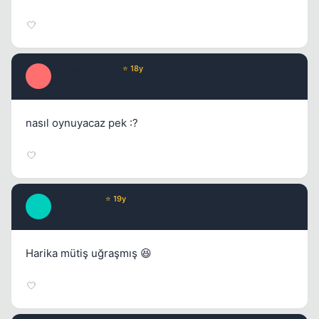
Optimus Prime
⭐ 18y
O
17 yil once
#15
nasıl oynuyacaz pek :?
Old School
⭐ 19y
O
17 yil once
#16
Harika mütiş uğraşmış 😆