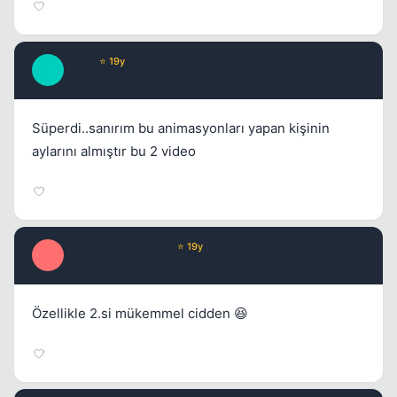
Leet1
⭐ 19y
L
17 yil once
#8
Süperdi..sanırım bu animasyonları yapan kişinin
aylarını almıştır bu 2 video
PolgaraWahrenheit
⭐ 19y
P
17 yil once
#9
Özellikle 2.si mükemmel cidden 😆