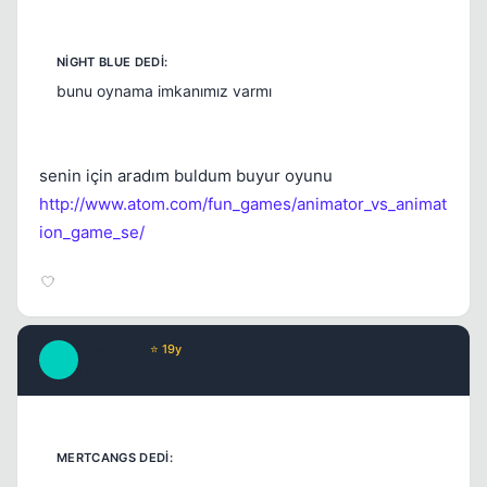
bunu oynama imkanımız varmı
senin için aradım buldum buyur oyunu
http://www.atom.com/fun_games/animator_vs_animat
ion_game_se/
Presence
⭐ 19y
P
17 yil once
#13