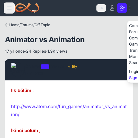
Icerige atla
TR
Home
/
Forums
/
Off Topic
Com
For
Animator vs Animation
Com
Gam
Kapat
Tren
17 yil once
·
24 Replies
·
1.9K views
Mem
Sear
Chorus
OP
Yönetici
⭐ 19y
Logi
17 yil once
#1
Sign
İlk bölüm ;
Kapat
http://www.atom.com/fun_games/animator_vs_animat
ion/
İkinci bölüm ;