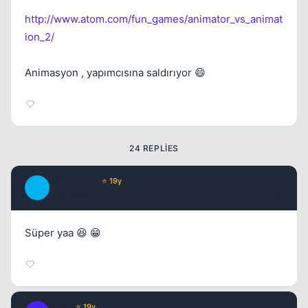
http://www.atom.com/fun_games/animator_vs_animat
ion_2/
Kapat
Animasyon , yapımcısına saldırıyor 😄
24 REPLIES
Kapat
aPolyannA
⭐ 19y
A
17 yil once
#2
Süper yaa 😆 😁
Kapat
Kobe
⭐ 19y