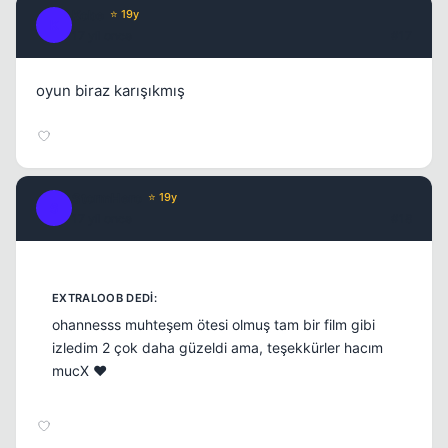
Kobe
⭐ 19y
K
17 yil once
#17
oyun biraz karışıkmış
StormHero
⭐ 19y
S
17 yil once
#18
ohannesss muhteşem ötesi olmuş tam bir film gibi
izledim 2 çok daha güzeldi ama, teşekkürler hacım
mucX ❤️