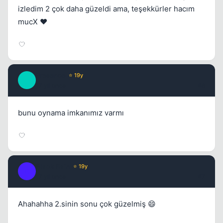
Kapat
izledim 2 çok daha güzeldi ama, teşekkürler hacım
mucX ❤️
Presence
⭐ 19y
P
17 yil once
#6
Kapat
bunu oynama imkanımız varmı
Black Rain
⭐ 19y
B
17 yil once
#7
Ahahahha 2.sinin sonu çok güzelmiş 😄