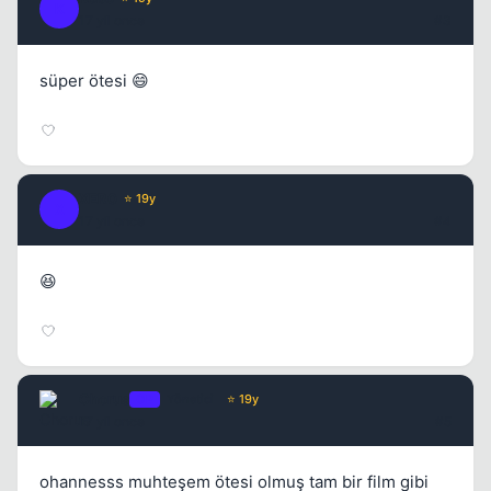
K
17 yil once
#3
süper ötesi 😄
XER0
⭐ 19y
X
17 yil once
#4
😆
Kapat
Chorus
OP
Yönetici
⭐ 19y
17 yil once
#5
ohannesss muhteşem ötesi olmuş tam bir film gibi