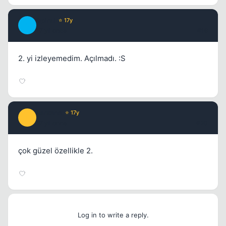
Spiral
⭐ 17y
S
17 yil once
#19
2. yi izleyemedim. Açılmadı. :S
Larxene
⭐ 17y
L
17 yil once
#20
çok güzel özellikle 2.
Log in to write a reply.