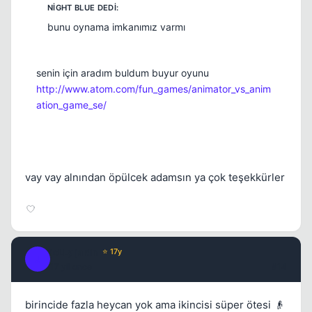
bunu oynama imkanımız varmı
senin için aradım buldum buyur oyunu
http://www.atom.com/fun_games/animator_vs_anim
ation_game_se/
vay vay alnından öpülcek adamsın ya çok teşekkürler
joLLy jaRin
⭐ 17y
J
17 yil once
#14
birincide fazla heycan yok ama ikincisi süper ötesi 👴