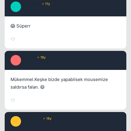
By_DaDaS
⭐ 17y
B
17 yil once
#10
😱 Süperr
ironEyE
⭐ 18y
I
17 yil once
#11
Mükemmel.Keşke bizde yapabilsek mousemize
saldırsa falan. 😄
mertcangs
⭐ 18y
M
17 yil once
#12