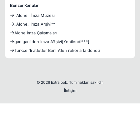
Benzer Konular
_Alone_ İmza Müzesi
_Alone_ İmza Arşivi^^
Alone İmza Çalışmaları
ganigani'den imza A®şivi[Yenilendi***]
Turkcell’li atletler Berlin’den rekorlarla döndü
© 2026 Extraloob. Tüm hakları saklıdır.
İletişim