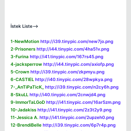
İstek Liste-->
1-NewMotion
http://i39.tinypic.com/new7jo.png
2-Prisoners
http://i44.tinypic.com/4ha51v.png
3-Furina
http://i41.tinypic.com/167rs45.png
4-jacksperrow
http://i44.tinypic.com/axiofp.png
5-Crown
http://i39.tinypic.com/zkpmyu.png
6-CASTIEL
http://i40.tinypic.com/28wpkya.png
7-_AnTiPaTicK_
http://i39.tinypic.com/n2cy6h.png
8-SkuLL
http://i40.tinypic.com/2cnwjd4.png
Kapat
9-ImmorTaLGoD
http://i41.tinypic.com/16ar5zm.png
10-Jadakiss
http://i41.tinypic.com/2z3t2y9.png
11-Jessica A.
http://i41.tinypic.com/2upzeh0.png
12-BrendiBelle
http://i39.tinypic.com/6p7r4p.png