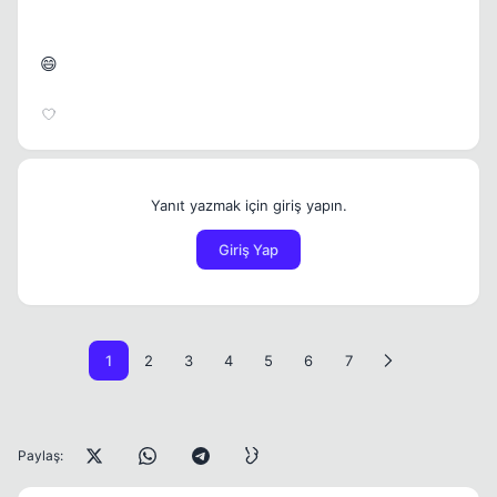
😄
Yanıt yazmak için giriş yapın.
Giriş Yap
1
2
3
4
5
6
7
Paylaş: