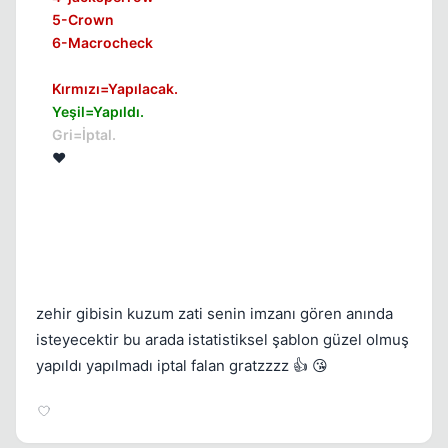
5-Crown
6-Macrocheck
Kırmızı=Yapılacak.
Yeşil=Yapıldı.
Gri=İptal.
❤️
zehir gibisin kuzum zati senin imzanı gören anında
isteyecektir bu arada istatistiksel şablon güzel olmuş
yapıldı yapılmadı iptal falan gratzzzz 👍 😘