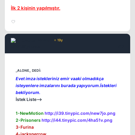
İlk 2 kişinin yapılmıştır.
Chorus
Yönetici
⭐ 19y
17 yil once
#17
Evet imza istekleriniz emir vaaki olmadıkça
isteyenlere imzalarını burada yapıyorum.İstekleri
bekliyorum.
İstek Liste-->
1-NewMotion
http://i39.tinypic.com/new7jo.png
2-Prisoners
http://i44.tinypic.com/4ha51v.png
3-Furina
4-jacksperrow