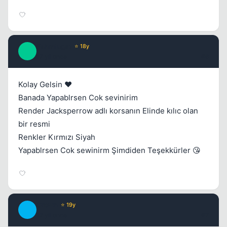
Fahmlugat
⭐ 18y
Kapat
F
17 yil once
#6
Kolay Gelsin ❤️
Banada Yapablrsen Cok sevinirim
Render Jacksperrow adlı korsanın Elinde kılıc olan
bir resmi
Renkler Kırmızı Siyah
Yapablrsen Cok sewinirm Şimdiden Teşekkürler 😘
Crown
⭐ 19y
C
17 yil once
#7