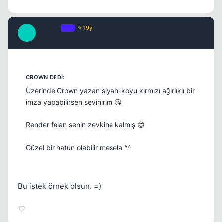
Caprice
OP
⭐ 19y
C
17 yil once
#9
Üzerinde Crown yazan siyah-koyu kırmızı ağırlıklı bir
imza yapabilirsen sevinirim 😘
Render felan senin zevkine kalmış 😊
Güzel bir hatun olabilir mesela ^^
Bu istek örnek olsun. =)