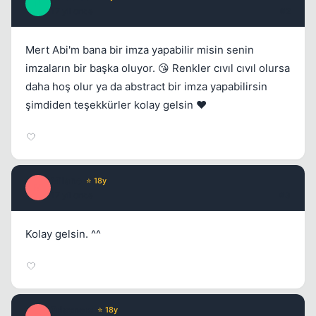
P
17 yil once
#2
Mert Abi'm bana bir imza yapabilir misin senin
imzaların bir başka oluyor. 😘 Renkler cıvıl cıvıl olursa
daha hoş olur ya da abstract bir imza yapabilirsin
şimdiden teşekkürler kolay gelsin ❤️
Milano
⭐ 18y
M
17 yil once
#3
Kolay gelsin. ^^
Kapat
Prisoners
⭐ 18y