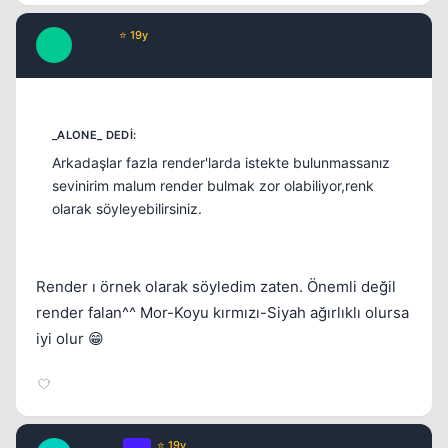
Furina
⭐ 19y
F
17 yil once
#10
Arkadaşlar fazla render'larda istekte bulunmassanız
sevinirim malum render bulmak zor olabiliyor,renk
olarak söyleyebilirsiniz.
Render ı örnek olarak söyledim zaten. Önemli değil
render falan^^ Mor-Koyu kırmızı-Siyah ağırlıklı olursa
iyi olur 😁
Caprice
OP
⭐ 19y