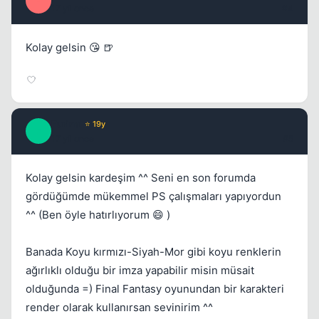
P
17 yil once
#4
Kolay gelsin 😘 🍺
Kapat
Furina
⭐ 19y
F
17 yil once
#5
Kolay gelsin kardeşim ^^ Seni en son forumda
gördüğümde mükemmel PS çalışmaları yapıyordun
^^ (Ben öyle hatırlıyorum 😄 )
Banada Koyu kırmızı-Siyah-Mor gibi koyu renklerin
ağırlıklı olduğu bir imza yapabilir misin müsait
olduğunda =) Final Fantasy oyunundan bir karakteri
render olarak kullanırsan sevinirim ^^