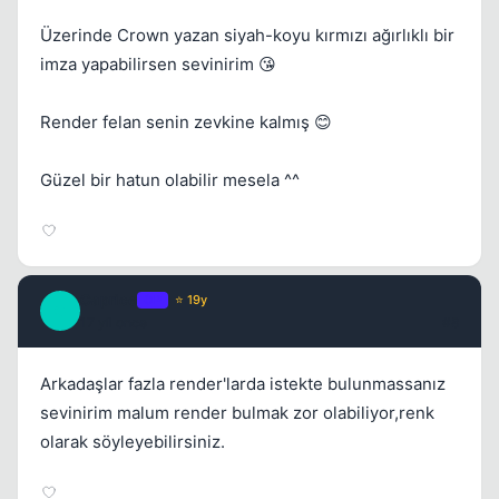
Üzerinde Crown yazan siyah-koyu kırmızı ağırlıklı bir
imza yapabilirsen sevinirim 😘
Render felan senin zevkine kalmış 😊
Güzel bir hatun olabilir mesela ^^
Caprice
OP
⭐ 19y
C
17 yil once
#8
Arkadaşlar fazla render'larda istekte bulunmassanız
sevinirim malum render bulmak zor olabiliyor,renk
olarak söyleyebilirsiniz.