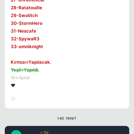
28-Ratatouille
29-Swolitch
30-StormHero
31-Nescafe
32-SpywaR3
33-omniknight
Kırmızı=Yapılacak.
Yeşil=Yapıldı.
Gri=İptal.
❤️
140 YANIT
Kapat
Paradise
⭐ 17y