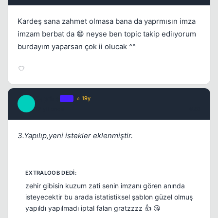
Kardeş sana zahmet olmasa bana da yaprmısın imza
imzam berbat da 😄 neyse ben topic takip ediıyorum
burdayım yaparsan çok ii olucak ^^
Caprice
OP
⭐ 19y
C
17 yil once
#20
3.Yapılıp,yeni istekler eklenmiştir.
zehir gibisin kuzum zati senin imzanı gören anında
isteyecektir bu arada istatistiksel şablon güzel olmuş
yapıldı yapılmadı iptal falan gratzzzz 👍 😘