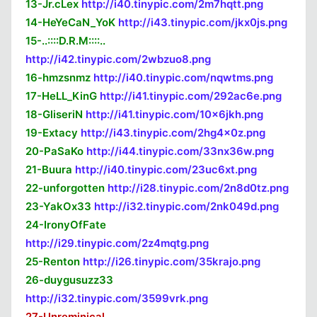
13-Jr.cLex
http://i40.tinypic.com/2m7hqtt.png
14-HeYeCaN_YoK
http://i43.tinypic.com/jkx0js.png
15-..::::D.R.M::::..
Kapat
http://i42.tinypic.com/2wbzuo8.png
16-hmzsnmz
http://i40.tinypic.com/nqwtms.png
17-HeLL_KinG
http://i41.tinypic.com/292ac6e.png
18-GliseriN
http://i41.tinypic.com/10x6jkh.png
19-Extacy
http://i43.tinypic.com/2hg4x0z.png
20-PaSaKo
http://i44.tinypic.com/33nx36w.png
21-Buura
http://i40.tinypic.com/23uc6xt.png
22-unforgotten
http://i28.tinypic.com/2n8d0tz.png
23-YakOx33
http://i32.tinypic.com/2nk049d.png
24-IronyOfFate
http://i29.tinypic.com/2z4mqtg.png
25-Renton
http://i26.tinypic.com/35krajo.png
26-duygusuzz33
http://i32.tinypic.com/3599vrk.png
27-Unreminical