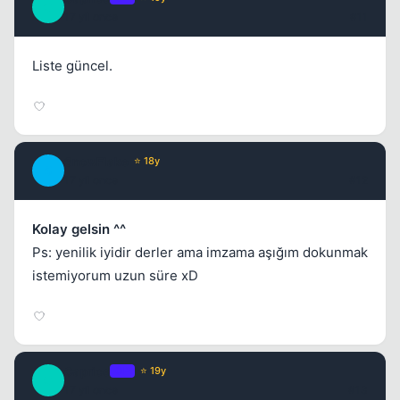
C
17 yil once
#11
Liste güncel.
SnowFlake
⭐ 18y
S
17 yil once
#12
Kolay gelsin ^^
Ps: yenilik iyidir derler ama imzama aşığım dokunmak
istemiyorum uzun süre xD
Caprice
OP
⭐ 19y
C
17 yil once
#13