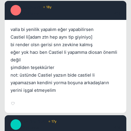
fsdfqwe23
⭐ 18y
F
17 yil once
#18
valla bi yenilik yapalım eğer yapabilirsen
Castiel li[adam ztn hep aynı tip giyiniyo]
bi render olsn gerisi snn zevkine kalmış
eğer yok hacı ben Castiel li yapamma diosan önemli
değil
şimdiden teşekkürler
not: üstünde Castiel yazsın bide castiel li
yapamazsan kendini yorma boşuna arkadaşların
yerini işgal etmeyelim
_AnTiPaTicK_
⭐ 17y
_
17 yil once
#19