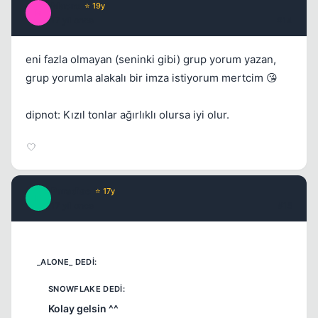
Macro
⭐ 19y
M
17 yil once
#14
eni fazla olmayan (seninki gibi) grup yorum yazan,
grup yorumla alakalı bir imza istiyorum mertcim 😘
dipnot: Kızıl tonlar ağırlıklı olursa iyi olur.
Paradise
⭐ 17y
P
17 yil once
#15
Kolay gelsin ^^