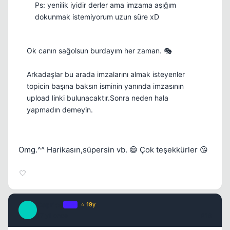
Ps: yenilik iyidir derler ama imzama aşığım
dokunmak istemiyorum uzun süre xD
Ok canın sağolsun burdayım her zaman. 🎭
Arkadaşlar bu arada imzalarını almak isteyenler
topicin başına baksın isminin yanında imzasının
upload linki bulunacaktır.Sonra neden hala
yapmadın demeyin.
Omg.^^ Harikasın,süpersin vb. 😄 Çok teşekkürler 😘
Caprice
OP
⭐ 19y
C
17 yil once
#16