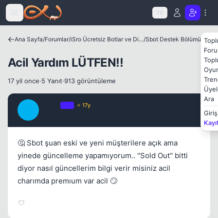
Icerige atla
TR
Kapat
Ana Sayfa
/
Forumlar
/
iSro Ücretsiz Botlar ve Diğer Programlar
/
Sbot Destek Bölümü
Topl
Foru
Acil Yardım LÜTFEN!!
Topl
Oyun
Tren
17 yil once
·
5 Yanıt
·
913 görüntüleme
Üyel
Ara
alideli
OP
⭐ 17y
A
Giriş
17 yil once
#1
Kayı
Kapat
🤔 Sbot şuan eski ve yeni müşterilere açık ama
yinede güncelleme yapamıyorum.. ''Sold Out'' bitti
diyor nasıl güncellerim bilgi verir misiniz acil
charımda premıum var acil 🙄