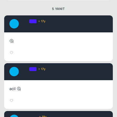
5 YANIT
alideli
OP
⭐ 17y
A
17 yil once
#2
🤔
alideli
OP
⭐ 17y
A
17 yil once
#3
acil 🤔
Amofilable
⭐ 19y