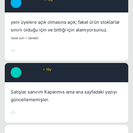
A
17 yil once
#4
yeni üyelere açık olmasına açık; fakat ürün stoklarlar
sınırlı olduğu için ve bittiği için alamıyorsunuz.
(Sold out! = Satıldı!)
fener1907
⭐ 19y
F
17 yil once
#5
Satışlar sanırım Kapanmıs ama ana sayfadaki yazıyı
güncellememişler.