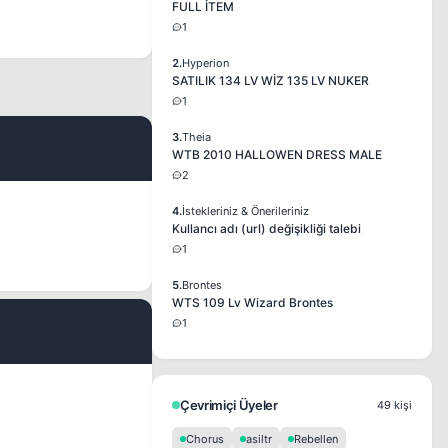
FULL İTEM
1
2.
Hyperion
SATILIK 134 LV WİZ 135 LV NUKER
1
3.
Theia
WTB 2010 HALLOWEN DRESS MALE
#2
2
4.
İstekleriniz & Önerileriniz
Kullancı adı (url) değişikliği talebi
1
5.
Brontes
WTS 109 Lv Wizard Brontes
1
#3
Çevrimiçi Üyeler
49 kişi
Chorus
asiltr
Rebellen