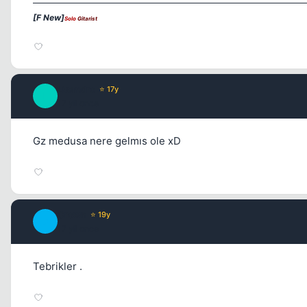
[F New]
Solo
Gitarist
Lisandro
⭐ 17y
L
17 yil once
Gz medusa nere gelmıs ole xD
Crown
⭐ 19y
C
17 yil once
Tebrikler .