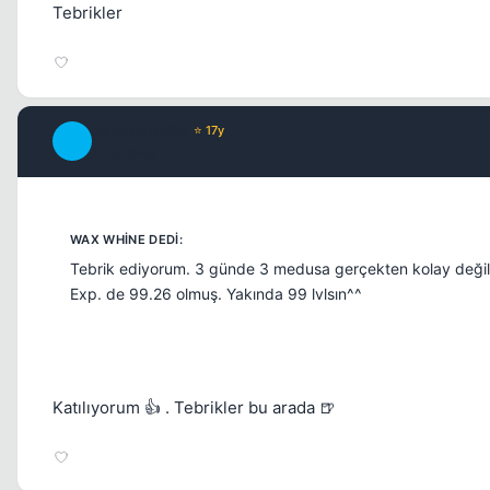
Tebrikler
SatanicTurtle
⭐ 17y
S
17 yil once
Tebrik ediyorum. 3 günde 3 medusa gerçekten kolay değil
Exp. de 99.26 olmuş. Yakında 99 lvlsın^^
Katılıyorum 👍 . Tebrikler bu arada 🍺