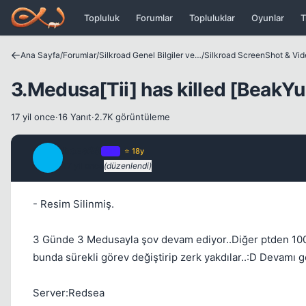
Icerige atla
Topluluk
Forumlar
Topluluklar
Oyunlar
T
Ana Sayfa
/
Forumlar
/
Silkroad Genel Bilgiler ve Update Bilgileri
/
Silkroad ScreenShot & Vi
3.Medusa[Tii] has killed [BeakY
17 yil once
·
16 Yanıt
·
2.7K görüntüleme
bozo29
OP
⭐ 18y
B
17 yil once
(düzenlendi)
- Resim Silinmiş.
3 Günde 3 Medusayla şov devam ediyor..Diğer ptden 100f
bunda sürekli görev değiştirip zerk yakdılar..:D Deva
Server:Redsea