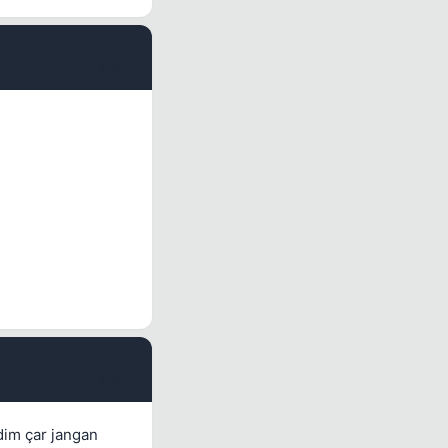
#13
#14
dim çar jangan