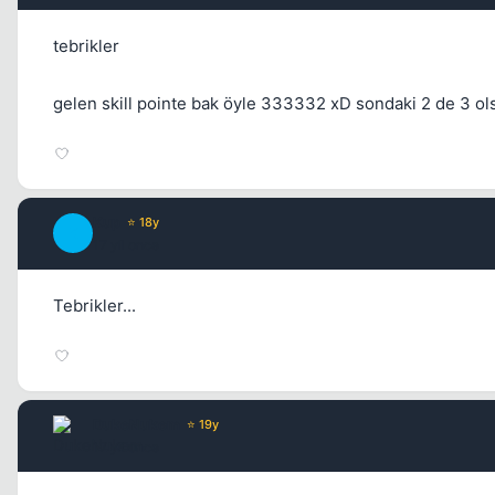
tebrikler
gelen skill pointe bak öyle 333332 xD sondaki 2 de 3 ol
Kup
⭐ 18y
K
17 yil once
Tebrikler...
DukeNukem
⭐ 19y
17 yil once