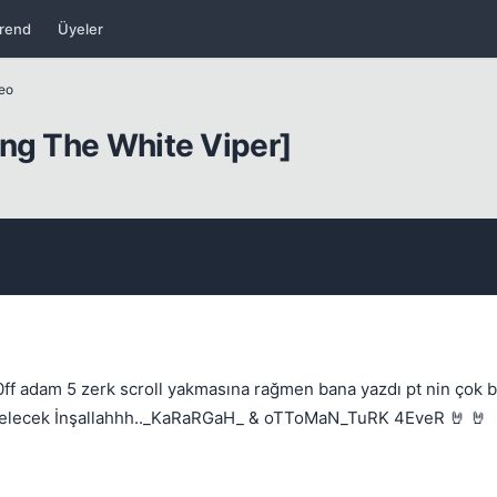
rend
Üyeler
Kapat
deo
ung The White Viper]
Kapat
f adam 5 zerk scroll yakmasına rağmen bana yazdı pt nin çok b
mı gelecek İnşallahhh.._KaRaRGaH_ & oTToMaN_TuRK 4EveR 🤘 🤘
Kapat