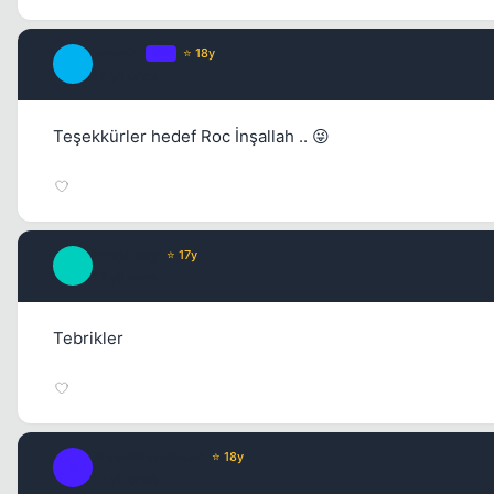
bozo29
OP
⭐ 18y
B
17 yil once
Teşekkürler hedef Roc İnşallah .. 😜
Prophecy
⭐ 17y
P
17 yil once
Tebrikler
BlackMamba24
⭐ 18y
B
17 yil once