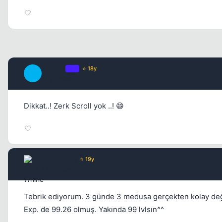
bozo29
OP
⭐ 18y
B
17 yil once
Dikkat..! Zerk Scroll yok ..! 😄
Wax Whine
⭐ 19y
17 yil once
Tebrik ediyorum. 3 günde 3 medusa gerçekten kolay değ
Exp. de 99.26 olmuş. Yakında 99 lvlsın^^