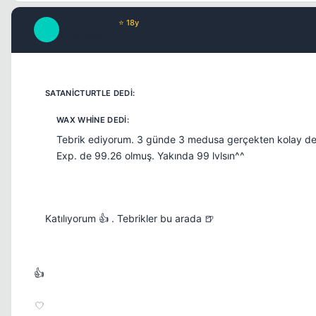
_MaGiCiNe_
⭐ 18y
_
17 yil once
Tebrik ediyorum. 3 günde 3 medusa gerçekten kolay değ
Exp. de 99.26 olmuş. Yakında 99 lvlsın^^
Katılıyorum 👍 . Tebrikler bu arada 🍺
👍