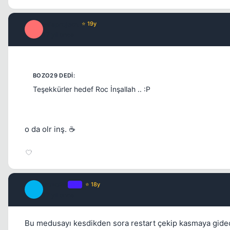
Misproject
⭐ 19y
M
17 yil once
Teşekkürler hedef Roc İnşallah .. :P
o da olr inş. ☕
bozo29
OP
⭐ 18y
B
17 yil once
Bu medusayı kesdikden sora restart çekip kasmaya gidec