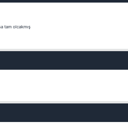
Kapat
sa tam olcakmış
Kapat
Kapat