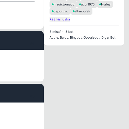
magictornado
ugur1975
Hurley
deportivo
altanburak
+28 kişi daha
8
misafir
·
5
bot
Apple, Baidu, Bingbot, Googlebot, Diger Bot
#4
#5