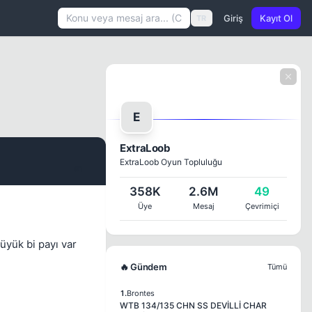
Giriş
Kayıt Ol
TR
E
ExtraLoob
ExtraLoob Oyun Topluluğu
#1
358K
2.6M
49
Üye
Mesaj
Çevrimiçi
üyük bi payı var
🔥 Gündem
Tümü
1.
Brontes
WTB 134/135 CHN SS DEVİLLİ CHAR