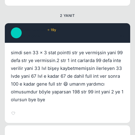
2 YANIT
hasankemal
⭐ 19y
H
17 yil once
#2
simdi sen 33 x 3 stat pointti str ye vermişsin yani 99
defa str ye vermissin.2 str 1 int carlarda 99 defa inte
verilir yani 33 lvl bişey kaybetmemişsin ilerleyen 33
lvde yani 67 lvl e kadar 67 de dahil full int ver sonra
100 e kadar gene full str 😄 umarım yardımcı
olmusumdur böyle yaparsan 198 str 99 int yani 2 ye 1
olursun bye bye