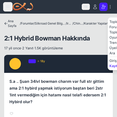
Icerige atla
TR
Ana
Topl
/
Forumlar
/
Silkroad Genel Bilgiler ve Update Bilgileri
/
Irklar
/
Chinese
/
Karakter Yapılandırmaları
Kapat
Sayfa
Foru
Topl
2:1 Hybrid Bowman Hakkında
Oyun
Tren
Üyel
17 yil once
·
2 Yanıt
·
1.5K görüntüleme
Ara
Serj
Giriş
OP
⭐ 18y
S
Kayı
17 yil once
#1
S.a .. Şuan 34lvl bowman charım var full str gittim
ama 2:1 hybird yapmak istiyorum baştan beri 2str
1int vermediğim için hatamı nasıl telafi edersem 2:1
Hybird olur?