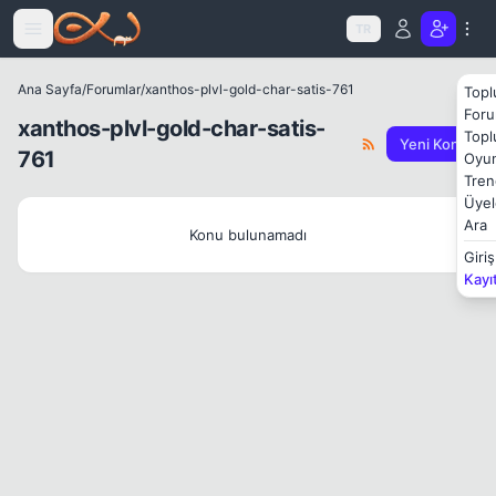
Icerige atla
TR
Ana Sayfa
/
Forumlar
/
xanthos-plvl-gold-char-satis-761
Topl
Foru
xanthos-plvl-gold-char-satis-
Topl
Yeni Konu
761
Oyun
Tren
Üyel
Ara
Konu bulunamadı
Giriş
Kayı