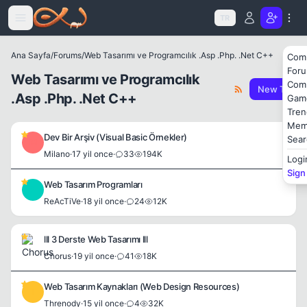
Icerige atla
TR
Ana Sayfa
/
Forums
/
Web Tasarımı ve Programcılık .Asp .Php. .Net C++
Com
For
Web Tasarımı ve Programcılık
Com
New Threa
.Asp .Php. .Net C++
Gam
Tren
Mem
Dev Bir Arşiv (Visual Basic Örnekler)
Sear
M
Milano
·
17 yil once
·
33
194K
Logi
Sign
Web Tasarım Programları
R
ReAcTiVe
·
18 yil once
·
24
12K
lll 3 Derste Web Tasarımı lll
Chorus
·
19 yil once
·
41
18K
Web Tasarım Kaynakları (Web Design Resources)
T
Threnody
·
15 yil once
·
4
32K