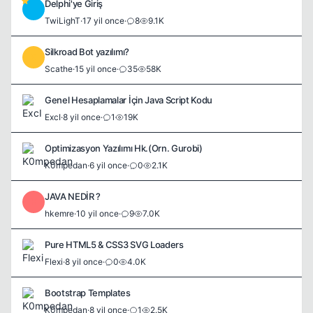
Delphi'ye Giriş
T
TwiLighT
·
17 yil once
·
8
9.1K
Silkroad Bot yazılımı?
S
Scathe
·
15 yil once
·
35
58K
Genel Hesaplamalar İçin Java Script Kodu
ExcI
·
8 yil once
·
1
19K
Optimizasyon Yazılımı Hk.(Orn. Gurobi)
K0mpedan
·
6 yil once
·
0
2.1K
JAVA NEDİR ?
H
hkemre
·
10 yil once
·
9
7.0K
Pure HTML5 & CSS3 SVG Loaders
Flexi
·
8 yil once
·
0
4.0K
Bootstrap Templates
K0mpedan
·
8 yil once
·
1
2.5K