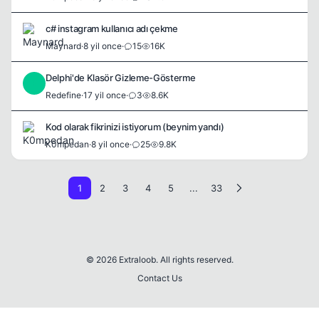
c# instagram kullanıcı adı çekme
Maynard
·
8 yil once
·
15
16K
Delphi'de Klasör Gizleme-Gösterme
R
Redefine
·
17 yil once
·
3
8.6K
Kod olarak fikrinizi istiyorum (beynim yandı)
K0mpedan
·
8 yil once
·
25
9.8K
1
2
3
4
5
...
33
© 2026 Extraloob. All rights reserved.
Contact Us