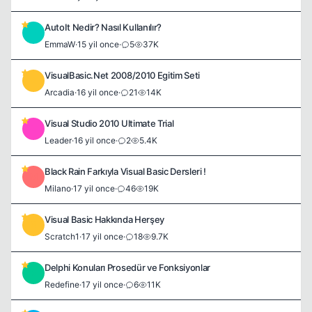
AutoIt Nedir? Nasıl Kullanılır?
E
EmmaW
·
15 yil once
·
5
37K
VisualBasic.Net 2008/2010 Egitim Seti
A
Arcadia
·
16 yil once
·
21
14K
Visual Studio 2010 Ultimate Trial
L
Leader
·
16 yil once
·
2
5.4K
Black Rain Farkıyla Visual Basic Dersleri !
M
Milano
·
17 yil once
·
46
19K
Visual Basic Hakkında Herşey
S
Scratch1
·
17 yil once
·
18
9.7K
Delphi Konuları Prosedür ve Fonksiyonlar
R
Redefine
·
17 yil once
·
6
11K