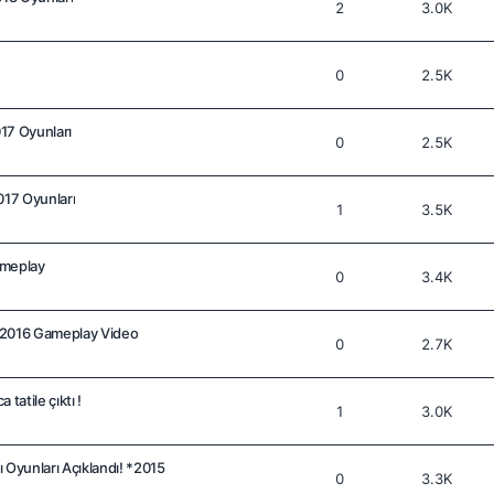
2
3.0K
0
2.5K
017 Oyunları
0
2.5K
017 Oyunları
1
3.5K
ameplay
0
3.4K
 2016 Gameplay Video
0
2.7K
tatile çıktı !
1
3.0K
yı Oyunları Açıklandı! *2015
0
3.3K