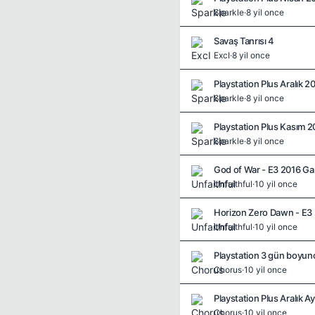
Sparkle
·
8 yil once
Savaş Tanrısı 4
ExcI
·
8 yil once
Playstation Plus Aralık 2
Sparkle
·
8 yil once
Playstation Plus Kasım 2
Sparkle
·
8 yil once
God of War - E3 2016 G
Unfaithful
·
10 yil once
Horizon Zero Dawn - E3
Unfaithful
·
10 yil once
Playstation 3 gün boyunca 
Chorus
·
10 yil once
Playstation Plus Aralık A
Chorus
·
10 yil once