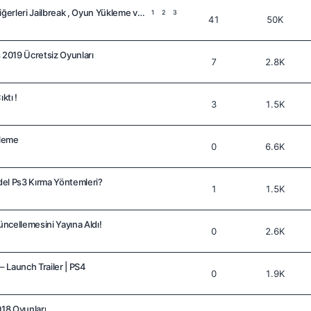
Ps3 4.82 Süper slim ve diğerleri Jailbreak , Oyun Yükleme ve Online Oynama [Resimli Anlatım]
1
2
3
41
50K
 2019 Ücretsiz Oyunları
7
2.8K
ktı !
3
1.5K
kleme
0
6.6K
el Ps3 Kırma Yöntemleri?
1
1.5K
ncellemesini Yayına Aldı!
0
2.6K
 Launch Trailer | PS4
0
1.9K
018 Oyunları