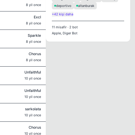
8 yil once
deportivo
altanburak
+42 kişi daha
ExcI
8 yil once
11
misafir
·
2
bot
Apple, Diger Bot
Sparkle
8 yil once
Chorus
8 yil once
Unfaithful
10 yil once
Unfaithful
10 yil once
sarkolata
10 yil once
Chorus
10 yil once