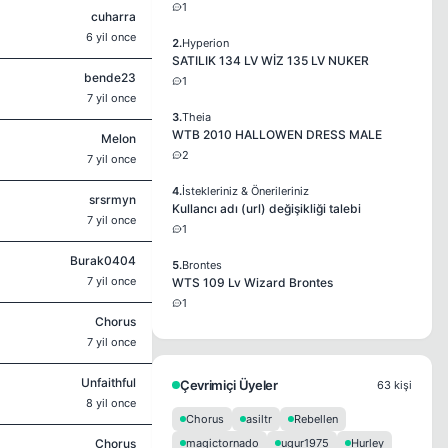
1
cuharra
6 yil once
2.
Hyperion
SATILIK 134 LV WİZ 135 LV NUKER
bende23
1
7 yil once
3.
Theia
WTB 2010 HALLOWEN DRESS MALE
Melon
2
7 yil once
4.
İstekleriniz & Önerileriniz
srsrmyn
Kullancı adı (url) değişikliği talebi
7 yil once
1
Burak0404
5.
Brontes
7 yil once
WTS 109 Lv Wizard Brontes
1
Chorus
7 yil once
Unfaithful
Çevrimiçi Üyeler
63 kişi
8 yil once
Chorus
asiltr
Rebellen
Chorus
magictornado
ugur1975
Hurley