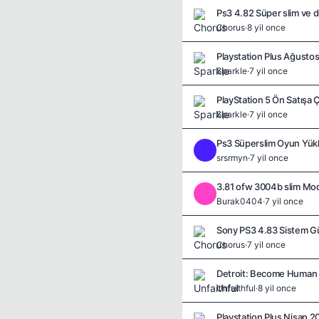
Chorus
·
8 yil once
Playstation Plus Ağustos
Sparkle
·
7 yil once
PlayStation 5 Ön Satışa Çı
Sparkle
·
7 yil once
Ps3 Süperslim Oyun Yü
S
srsrmyn
·
7 yil once
3.81 ofw 3004b slim Mod
B
Burak0404
·
7 yil once
Sony PS3 4.83 Sistem Gü
Chorus
·
7 yil once
Detroit: Become Human –
Unfaithful
·
8 yil once
Playstation Plus Nisan 2