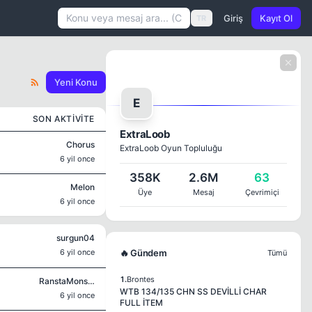
Giriş
Kayıt Ol
TR
Yeni Konu
E
SON AKTIVITE
ExtraLoob
Chorus
ExtraLoob Oyun Topluluğu
6 yil once
358K
2.6M
63
Melon
Üye
Mesaj
Çevrimiçi
6 yil once
surgun04
6 yil once
🔥 Gündem
Tümü
1.
Brontes
RanstaMonsta
WTB 134/135 CHN SS DEVİLLİ CHAR
6 yil once
FULL İTEM