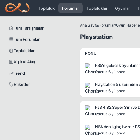
Icerige atla
Topluluk
Forumlar
Topluluklar
Oyunlar
T
Ana Sayfa
/
Forumlar
/
Oyun Haberler
Tüm Tartışmalar
Playstation
Tüm Forumlar
Topluluklar
KONU
Kişisel Akış
PS5'e gelecek oyunların tr
Chorus
·
6 yil once
Trend
Etiketler
Playstation 5 üzerinden 
Chorus
·
6 yil once
Chorus
·
8 yil once
NSA'den ilginç tweet: P
Chorus
·
6 yil once