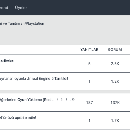
rend
Üyeler
i ve Tanıtımları
/
Playstation
YANITLAR
GORUM
ailerları
5
2.5K
oynanan oyunla Unreal Engine 5 Tanıtıldı!
1
1.2K
Ps3 4.82 Süper Slim ve Diğerlerine Oyun Yükleme [Resimli Anlatım]
1
2
3
…
10
187
137K
S4'ünüzü update edin!
1
1.7K