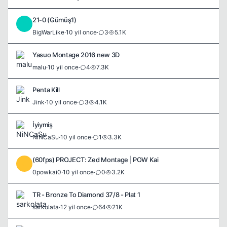
21-0 (Gümüş1)
B
BigWarLike
·
10 yil once
·
3
5.1K
Yasuo Montage 2016 new 3D
malu
·
10 yil once
·
4
7.3K
Penta Kill
Jink
·
10 yil once
·
3
4.1K
İyiymiş
NiNCaSu
·
10 yil once
·
1
3.3K
(60fps) PROJECT: Zed Montage | POW Kai
0
0powkai0
·
10 yil once
·
0
3.2K
TR - Bronze To Diamond 37/8 - Plat 1
sarkolata
·
12 yil once
·
64
21K