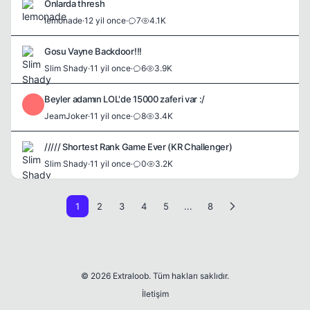
Onlarda thresh
lemonade
·
12 yil once
·
7
4.1K
Gosu Vayne Backdoor!!!
Slim Shady
·
11 yil once
·
6
3.9K
Beyler adamın LOL'de 15000 zaferi var :/
J
JeamJoker
·
11 yil once
·
8
3.4K
///// Shortest Rank Game Ever (KR Challenger)
Slim Shady
·
11 yil once
·
0
3.2K
1
2
3
4
5
...
8
© 2026 Extraloob. Tüm hakları saklıdır.
İletişim