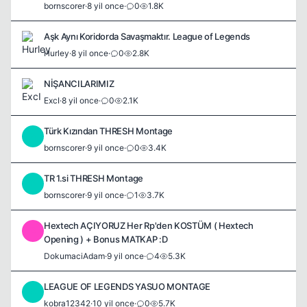
bornscorer
·
8 yil once
·
0
1.8K
Aşk Aynı Koridorda Savaşmaktır. League of Legends
Hurley
·
8 yil once
·
0
2.8K
NİŞANCILARIMIZ
ExcI
·
8 yil once
·
0
2.1K
Türk Kızından THRESH Montage
B
bornscorer
·
9 yil once
·
0
3.4K
TR 1.si THRESH Montage
B
bornscorer
·
9 yil once
·
1
3.7K
Hextech AÇIYORUZ Her Rp'den KOSTÜM ( Hextech
D
Opening ) + Bonus MATKAP :D
DokumaciAdam
·
9 yil once
·
4
5.3K
LEAGUE OF LEGENDS YASUO MONTAGE
K
kobra12342
·
10 yil once
·
0
5.7K