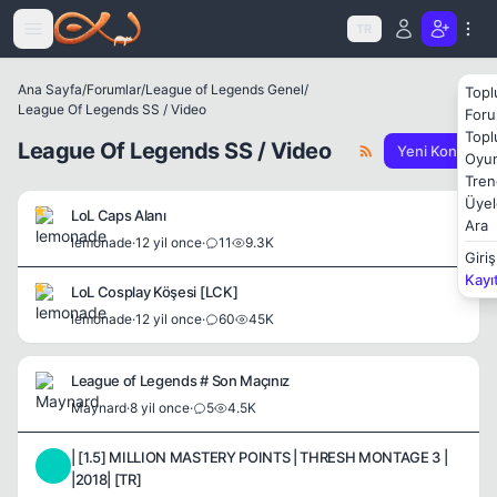
Icerige atla
TR
Ana Sayfa
/
Forumlar
/
League of Legends Genel
/
Topl
League Of Legends SS / Video
Foru
Topl
League Of Legends SS / Video
Yeni Konu
Oyun
Tren
Üyel
LoL Caps Alanı
Ara
lemonade
·
12 yil once
·
11
9.3K
Giriş
Kayı
LoL Cosplay Köşesi [LCK]
lemonade
·
12 yil once
·
60
45K
League of Legends # Son Maçınız
Maynard
·
8 yil once
·
5
4.5K
| [1.5] MILLION MASTERY POINTS | THRESH MONTAGE 3 |
B
|2018| [TR]