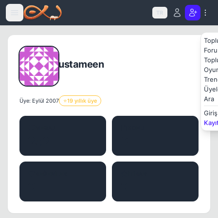
Icerige atla
TR
Topl
Foru
Topl
ustameen
Oyun
Tren
Üyel
Ara
Üye: Eylül 2007
⭐
19 yıllık üye
Giriş
Kayı
MESAJ
KONU
252
0
BEĞENILER
İTIBAR
0
0