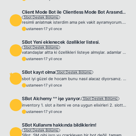
Client Mode Bot ile Clientless Mode Bot Arasında ne Fark var
Sbot Destek Bölümü
U
resimli anlatmak isterdim ama pek vakit ayıramıyorum. kusuruma bakmayın. normal veri iletişimi şu şekilde oluyor. (sro_client.exe)&lt;---&gt;(INTERNET)&lt;---&gt;(SILKROAD OYUN SUNUCUSU) bu sizin oyun...
ustameen
·
17 yil once
U
SBot Yeni eklenecek özellikler listesi.
Sbot Destek Bölümü
U
vatandaşlar altta ki özellikleri listeye almışlar. adamlar kullanıcıları dinliyorlar ama işleri çok zor. isteklerin yapıldığını gören kullanıcı daha çok şey isteyecektir 😄 ne zaman eklenecekleri bili...
ustameen
·
17 yil once
U
SBot kayıt olma
Sbot Destek Bölümü
U
sbot iyi güzel de hocam bunu nasıl alacaz diyorsanız. yazdıklarımı takip edin. http://bot-cave.net/ adresine girin. resimde kırmızı okla gösterilen register linkine tıklayın. - Resim Silinmiş. resimde...
ustameen
·
17 yil once
U
SBot Alchemy ^^ işe yarıyor.
Sbot Destek Bölümü
U
inventory 1. slot a itemi ve ona uygun elixirleri 2. slottan itibaren koyuyorsunuz. powderıda koyuyorsunuz ve fusion başlıyor :=) - Resim Silinmiş. - Resim Silinmiş. az önce denedim çok da güzel çalış...
ustameen
·
17 yil once
U
SBot Kullanımı hakkında bildiklerim!
Sbot Destek Bölümü
U
SBot, SM gibi isro yu crackleyen bir bot değil. tamamen kendi alt yapısını oluşturmuş. siteye üye olduktan sonra ödeme yaptığınız gibi hesabınız aktifleşiyor.(en azından bende sorun çıkmadı.) siz prob...