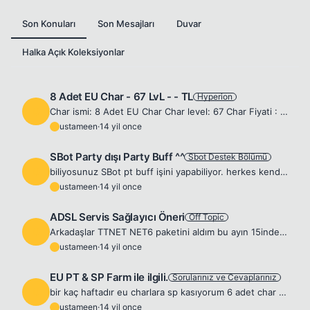
Son Konuları
Son Mesajları
Duvar
Halka Açık Koleksiyonlar
8 Adet EU Char - 67 LvL - - TL
Hyperion
U
Char ismi: 8 Adet EU Char Char level: 67 Char Fiyati : TL Char chardir. Stat pointlerini Str 3:0 Int olarak dagitmistir Charin simdiye kadar acmis oldugu skiller : Bard Char itemsiz satilacaktir Char...
ustameen
·
14 yil once
U
SBot Party dışı Party Buff ^^
Sbot Destek Bölümü
U
biliyosunuz SBot pt buff işini yapabiliyor. herkes kendi partylerini kuruyor. 2 warrior ile lure mi yoksa 4 wiz le hızlı kesim mi. tek warrior ile 4 wizi desteklemek zor. 2 warrior lazım. e o zamanda ...
ustameen
·
14 yil once
U
ADSL Servis Sağlayıcı Öneri
Off Topic
U
Arkadaşlar TTNET NET6 paketini aldım bu ayın 15inde 2 ay denemeli. daha öncesinde 3G kullanıyordum kotadan sebep adsl ye geçeyim dedim(malum upload da kotadan yiyor 3G de). sorunum şu 8192/799 kbps hı...
ustameen
·
14 yil once
U
EU PT & SP Farm ile ilgili.
Sorularınız ve Cevaplarınız
U
bir kaç haftadır eu charlara sp kasıyorum 6 adet char var. 8li pt kurmaya daha sonradan karar verdiğim için 3 charın sp leri biraz düşük. 3 charın 600k sp si var. 3 charın 240k. warriorum 94lv ve 300k...
ustameen
·
14 yil once
U