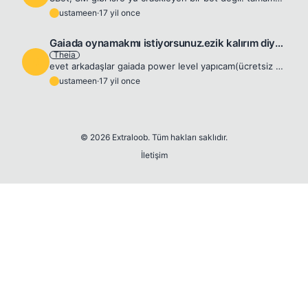
ustameen
·
17 yil once
U
Gaiada oynamakmı istiyorsunuz.ezik kalırım diye kormayın. iç
Theia
U
evet arkadaşlar gaiada power level yapıcam(ücretsiz 😊 ) Power level şartları; 1. Lost_Colony guildine gireceksiniz ve de benim akademimde olacaksınız PLv süresince. 2. 15-25Lv arası olmanız lazım(40l...
ustameen
·
17 yil once
U
© 2026 Extraloob. Tüm hakları saklıdır.
İletişim