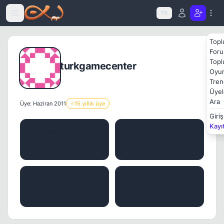
Icerige atla
TR
Topl
Foru
Topl
turkgamecenter
Oyun
Tren
Üyel
Ara
Üye: Haziran 2011
⭐
15 yıllık üye
Giriş
Kayı
MESAJ
KONU
33
0
BEĞENILER
İTIBAR
0
0