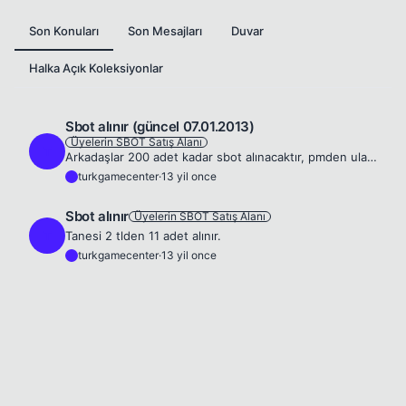
Son Konuları
Son Mesajları
Duvar
Halka Açık Koleksiyonlar
Sbot alınır (güncel 07.01.2013)
Üyelerin SBOT Satış Alanı
T
Arkadaşlar 200 adet kadar sbot alınacaktır, pmden ulaşınız.
turkgamecenter
·
13 yil once
T
Sbot alınır
Üyelerin SBOT Satış Alanı
T
Tanesi 2 tlden 11 adet alınır.
turkgamecenter
·
13 yil once
T