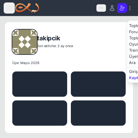
Icerige atla
TR
Topl
Foru
takipcik
Topl
Oyun
Son aktivite: 2 ay once
Tren
Üyel
Ara
Üye: Mayıs 2026
Giriş
Kayı
MESAJ
KONU
0
4
BEĞENILER
İTIBAR
0
8