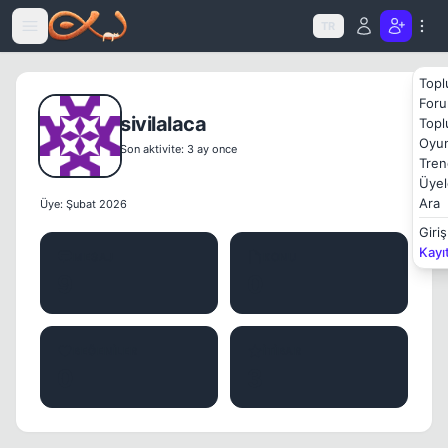
Icerige atla
TR
Topl
Foru
sivilalaca
Topl
Oyun
Son aktivite: 3 ay once
Tren
Üyel
Ara
Üye: Şubat 2026
Giriş
Kayı
MESAJ
KONU
9
0
BEĞENILER
İTIBAR
0
3