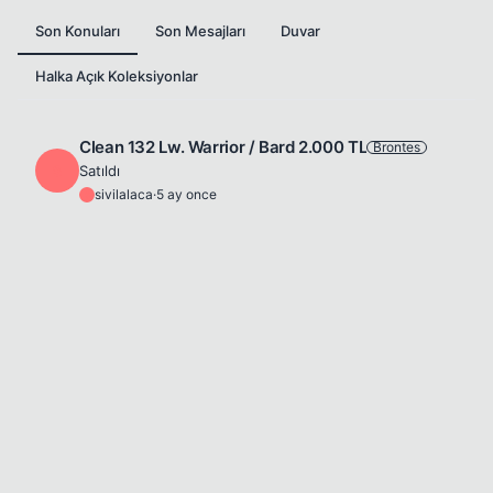
Son Konuları
Son Mesajları
Duvar
Halka Açık Koleksiyonlar
Clean 132 Lw. Warrior / Bard 2.000 TL
Brontes
S
Satıldı
sivilalaca
·
5 ay once
S