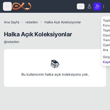
Icerige atla
TR
Topl
Ana Sayfa
rebellen
Halka Açık Koleksiyonlar
Foru
Topl
Halka Açık Koleksiyonlar
Oyun
Tren
@rebellen
Üyel
Ara
Giriş
📚
Kayı
Bu kullanıcının halka açık koleksiyonu yok.