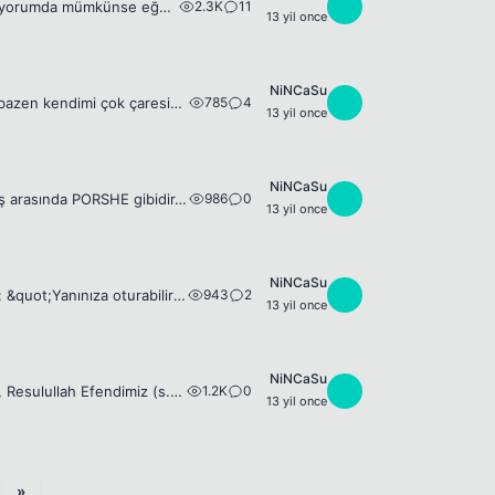
2.3K
11
N
Arkadaşlar keşfet diye bir bölüm açarmısınız? Orada paylaşımlarda bulunmak istiyorumda mümkünse eğer?
13 yil once
NiNCaSu
785
4
N
Arkadaşımın kızı bir yaşına gelmişti, 'Sen eğitimcisin neler öğretmem gerekiyor, bazen kendimi çok çaresiz hissediyorum' dedi. Sorusu kolaydı ama,yanıtı zordu, akıl vermesi basitti ama uygulaması kar...
13 yil once
NiNCaSu
986
0
N
YAŞINA GÖRE ERKEK *20 yaşında erkek FİAT gibidir. Küçük ama hızlı. *20-30 yaş arasında PORSHE gibidir. Hızlı ve konforlu. *30-40 arası erkek VOLVO gibidir. Biraz sıkıcı ama teknik olarak mükemmel. *4...
13 yil once
NiNCaSu
943
2
N
Bir üniversitenin kütüphanesinde oğlan kızın masasına yaklaşarak yavaşça sorar: &quot;Yanınıza oturabilir miyim?&quot; Kız, yüksek sesle yanıt verir: &quot;GECEMİ SİZİNLE BERBAT ETMEK İSTEMEM!..&quot...
13 yil once
NiNCaSu
1.2K
0
N
KULAĞIMIZ ÇINLADIĞINDA ; HEP 'BİRİ BENİ ANDI' DERİZ YA , OKUYUN LÜTFEN , Resulullah Efendimiz (s.a.v.) buyurdular: “Birinizin kulağı çınladığında beni ansın ve bana salavat getirsin ve ‘zekerallahü m...
13 yil once
»