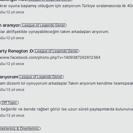
aSu
·
12 yil once
n aranıyor.
League of Legends Genel
lar aktifşekilde oynayabileceğim takım arkadaşları arıyorum.
aSu
·
12 yil once
arty Renegton :D
League of Legends Genel
//www.facebook.com/photo.php?v=1409387292612364
aSu
·
12 yil once
arıyorum
League of Legends Genel
aSu
·
13 yil once
Off Topic
aSu
·
13 yil once
stekleriniz & Önerileriniz