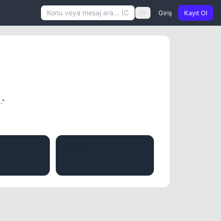
Giriş
Kayıt Ol
TR
."
İTIBAR
48