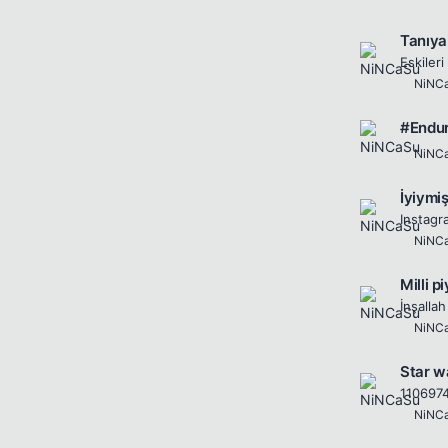
Tanıyan
Eskileri
NiNC
#Endu
NiNC
İyiymi
Instagr
NiNC
Milli p
İnşallah
NiNC
Star w
110697
NiNC