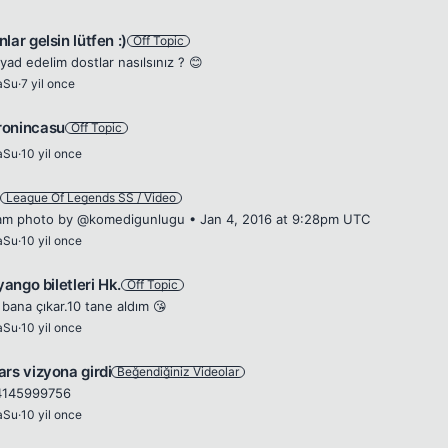
lar gelsin lütfen :)
Off Topic
 yad edelim dostlar nasılsınız ? 😊
aSu
·
7 yil once
ronincasu
Off Topic
aSu
·
10 yil once
ş
League Of Legends SS / Video
am photo by @komedigunlugu • Jan 4, 2016 at 9:28pm UTC
aSu
·
10 yil once
iyango biletleri Hk.
Off Topic
 bana çıkar.10 tane aldım 😘
aSu
·
10 yil once
ars vizyona girdi
Beğendiğiniz Videolar
4145999756
aSu
·
10 yil once