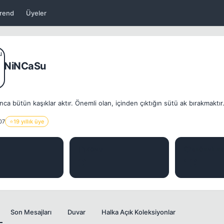
rend
Üyeler
NiNCaSu
nca bütün kaşıklar aktır. Önemli olan, içinden çıktığın sütü ak bırakmaktır.
07
⭐
19 yıllık üye
J
KONU
BEĞENILER
0
10
Son Mesajları
Duvar
Halka Açık Koleksiyonlar