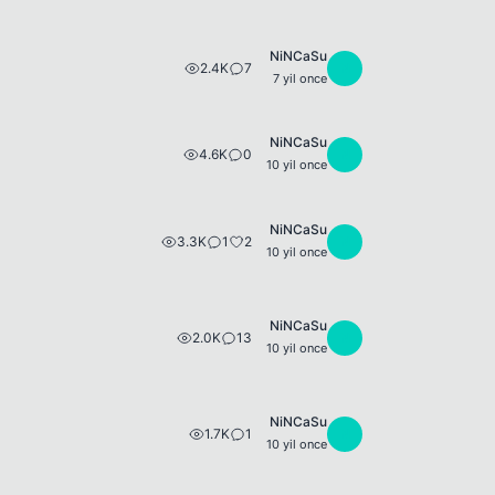
NiNCaSu
2.4K
7
N
7 yil once
NiNCaSu
4.6K
0
N
10 yil once
NiNCaSu
3.3K
1
2
N
10 yil once
NiNCaSu
2.0K
13
N
10 yil once
NiNCaSu
1.7K
1
N
10 yil once