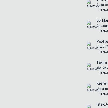
NiNC
Lol kla
Arkadaş
NiNC
Pool p
https:
NiNC
Takım 
NiNC
KeşfeT
NiNC
İstek
İ