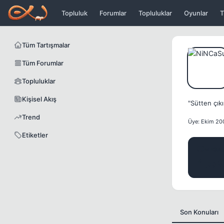
Icerige atla
Topluluk
Forumlar
Topluluklar
Oyunlar
T
Tüm Tartışmalar
Tüm Forumlar
Topluluklar
Kişisel Akış
"Sütten çıkı
Trend
Üye: Ekim 20
Etiketler
MESA
4.5K
Son Konuları