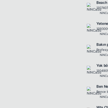
Beach 
110740
NiNC
Yetene
109300
NiNC
Bakın 
NiNC
Yok bö
110490
NiNC
Ben Ne
NiNC
Wts Ch