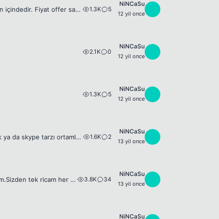
NiNCaSu
1.3K
5
N
Euda tekrar oyuna başlamış olduğum için satıyorum.Türkiye sıralamasında ilk 40ın içindedir. Fiyat offer saçma teklifler yapmazsanız gerçek alıcıysanız pm atın. Acc adı Lee Chi iyi forumlar 😊 [ Mesaj ...
12 yil once
NiNCaSu
2.1K
0
N
12 yil once
NiNCaSu
1.3K
5
N
12 yil once
NiNCaSu
1.6K
2
N
Her akşam düzenli lol oynuyorum arkadaşlar.Takım arıyorum kendime teamspeak ya da skype tarzı ortamlarla devamlı oyun içinde iletişim kurabileceğim takım arıyorum.Genelde top ve jungle iyi oynuyorum....
13 yil once
NiNCaSu
3.8K
34
N
Umarım beğenilir ve bende rağbet görür ise uzun süreli paylaşımlarda bulunurum.Sizden tek ricam her beğendiğiniz paylaşımda teşekkürler butonuna dokunmanız.İyi forumlar arkadaşlar. 07.03.2013 Erkek o...
13 yil once
NiNCaSu