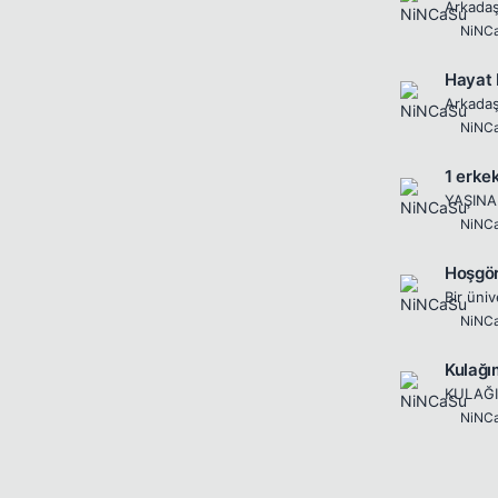
NiNC
Hayat b
NiNC
1 erkek
NiNC
Hoşgör
NiNC
Kulağım
NiNC