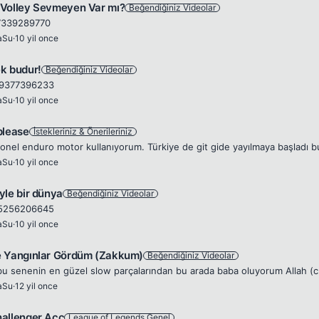
Volley Sevmeyen Var mı?
Beğendiğiniz Videolar
7339289770
aSu
·
10 yil once
k budur!
Beğendiğiniz Videolar
9377396233
aSu
·
10 yil once
please
İstekleriniz & Önerileriniz
aSu
·
10 yil once
yle bir dünya
Beğendiğiniz Videolar
5256206645
aSu
·
10 yil once
 Yangınlar Gördüm (Zakkum)
Beğendiğiniz Videolar
aSu
·
12 yil once
allenger Acc
League of Legends Genel