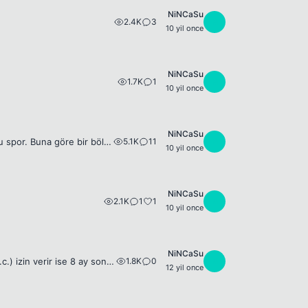
NiNCaSu
2.4K
3
N
10 yil once
NiNCaSu
1.7K
1
N
10 yil once
NiNCaSu
5.1K
11
N
Profesyonel enduro motor kullanıyorum. Türkiye de git gide yayılmaya başladı bu spor. Buna göre bir bölüm açma imkanınız olursa sevinirim ve birçok arkadaşı bu site altında toplayabilirim. İlerleyen z...
10 yil once
NiNCaSu
2.1K
1
1
N
10 yil once
NiNCaSu
1.8K
0
N
Bence bu senenin en güzel slow parçalarından bu arada baba oluyorum Allah (c.c.) izin verir ise 8 ay sonra :))) İyi forumlar... Sen bana bakma,İlk değil bu.Gidenin kazandığı,Hileli bir oyun bu. Sen b...
12 yil once