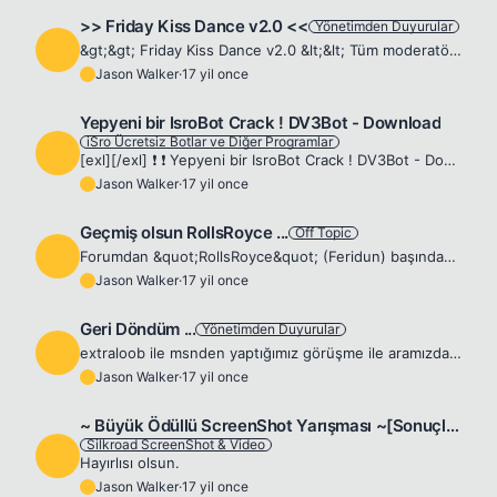
>> Friday Kiss Dance v2.0 <<
Yönetimden Duyurular
J
&gt;&gt; Friday Kiss Dance v2.0 &lt;&lt; Tüm moderatör ve deneme moderatörlerin yetkileri alınmıştır! Yetkilerine tekrar kavuşmak isteyenler tekrar moderatör başvuru formu yollayıp bilgileri eksiksiz...
Jason Walker
·
17 yil once
J
Yepyeni bir IsroBot Crack ! DV3Bot - Download
iSro Ücretsiz Botlar ve Diğer Programlar
J
[exl][/exl] ❗ ❗ Yepyeni bir IsroBot Crack ! DV3Bot - Download ❗ ❗ İşte sizlere yepyeni bir isrobot crack! Kullanım : 1- Isrobot 1.96 İndirildikten sonra Silkroad 'un bulunduğu klasörde &quot;bot&quot;...
Jason Walker
·
17 yil once
J
Geçmiş olsun RollsRoyce ...
Off Topic
J
Forumdan &quot;RollsRoyce&quot; (Feridun) başından geçen ve tam olarak bilmediğim bir olay sonucu bıçaklanmıştır. Sağlık durumu şuan için iyi. Yinede başından geçen bu üzücü olay için geçmiş olsun dil...
Jason Walker
·
17 yil once
J
Geri Döndüm ...
Yönetimden Duyurular
J
extraloob ile msnden yaptığımız görüşme ile aramızdaki buzları erittik ve kaldığım yerden devam etmek üzere geri döndüm. Bu olay kimin hakkımda ne düşündüğünü öğrenmek açısından da iyi oldu aslında. �...
Jason Walker
·
17 yil once
J
~ Büyük Ödüllü ScreenShot Yarışması ~[Sonuçlar Açıklanıyor]
Silkroad ScreenShot & Video
J
Hayırlısı olsun.
Jason Walker
·
17 yil once
J