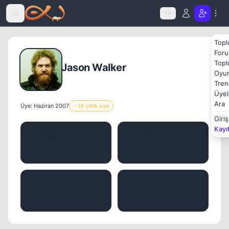
Icerige atla
TR
Topl
Foru
Topl
Jason Walker
Oyun
Tren
Üyel
Ara
Üye: Haziran 2007
⭐
19 yıllık üye
Giriş
Kayı
MESAJ
KONU
7.7K
0
BEĞENILER
İTIBAR
0
36