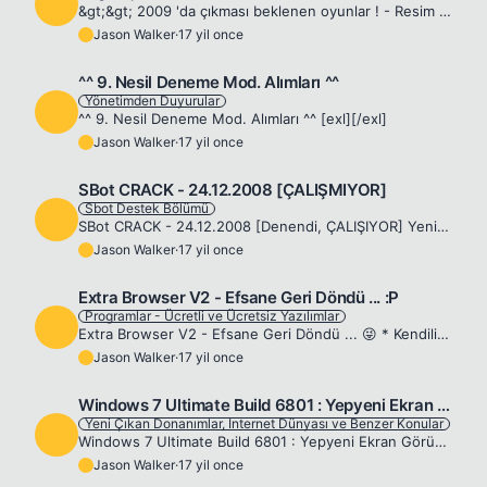
J
&gt;&gt; 2009 'da çıkması beklenen oyunlar ! - Resim Silinmiş. Videogamesblogger sitesi, 2009 yılında beklenen oyunlar için geniş bir Top 100 listesi düzenlemiş. Bir kaçının çıkış tarihleri henüz kes...
Jason Walker
·
17 yil once
J
^^ 9. Nesil Deneme Mod. Alımları ^^
Yönetimden Duyurular
J
^^ 9. Nesil Deneme Mod. Alımları ^^ [exl][/exl]
Jason Walker
·
17 yil once
J
SBot CRACK - 24.12.2008 [ÇALIŞMIYOR]
Sbot Destek Bölümü
J
SBot CRACK - 24.12.2008 [Denendi, ÇALIŞIYOR] Yeni ve en profesyonel bot olan SBot'tun Crack'ini sizlerle paylaşmaktayım. Kullanım : -Sbot'u açın -Crack.exe'yi açın. -Login succesful yazısını görünce ...
Jason Walker
·
17 yil once
J
Extra Browser V2 - Efsane Geri Döndü ... :P
Programlar - Ücretli ve Ücretsiz Yazılımlar
J
Extra Browser V2 - Efsane Geri Döndü ... 😜 * Kendiliğinden açılan pencereleri engelleme * Sekme desteği * Uzantı yönetimi * Kolayca düzenlenebilen yer imleri * Yumuşak kaydırma * Oturum kurtarma * G...
Jason Walker
·
17 yil once
J
Windows 7 Ultimate Build 6801 : Yepyeni Ekran Görüntüleri !
Yeni Çıkan Donanımlar, Internet Dünyası ve Benzer Konular
J
Windows 7 Ultimate Build 6801 : Yepyeni Ekran Görüntüleri ! Windows 7 Ultimate ile ilgili yepyeni ekran görüntülerini aşağıda görebilirsiniz. Saygılarımla, [exl][/exl]
Jason Walker
·
17 yil once
J