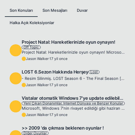
Son Konuları
Son Mesajları
Duvar
Halka Açık Koleksiyonlar
Project Natal: Hareketlerinizle oyun oynayın!
Off Topic
J
Project Natal: Hareketlerinizle oyun oynayın! Microsoft Los Angeles'ta düzenlenen E3 2009'da Project Natal'ı tanıttı. Microsoft Project Natal, bir hareket kontrolcüsünden aslında daha fazlası. Natal ...
Jason Walker
·
17 yil once
J
LOST 6.Sezon Hakkında Herşey
Lost
J
- Resim Silinmiş. LOST Season 6 - The Final Season [flash=500,300]http://www.youtube.com/v/-tdkjrrSpAI&amp;hl=en&amp;fs=1[/flash] Sezon 6 Şubat 2010`da başlayacaktır. 6. Sezonun 17 bölüm olarak yayınl...
Jason Walker
·
17 yil once
J
Vistalar otomatik Windows 7'ye update edilebilecek.
Yeni Çıkan Donanımlar, Internet Dünyası ve Benzer Konular
J
Microsoft, Windows 7'nin rivayet edildiği gibi haziran ayında çıkacağından emin olsa gerek. Zira, bu aydan sonra, 2009'un ikinci yarısı boyunca alınan Vista'ları ücretsiz olarak Windows 7'ye yükseltm...
Jason Walker
·
17 yil once
J
>> 2009 'da çıkması beklenen oyunlar !
Diğer Oyunlar