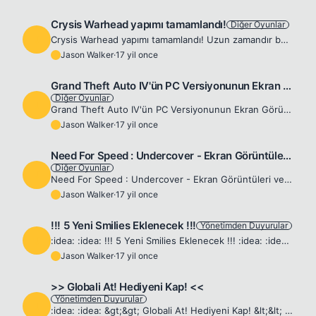
Crysis Warhead yapımı tamamlandı!
Diğer Oyunlar
J
Crysis Warhead yapımı tamamlandı! Uzun zamandır beklenilen Crysis'in ek paketi Warhead'in yapımının tamamlandığı duyuruldu. Crysis Warhead için ön sipariş vermek isteyenler 10$'lık bir indirimle 24.9...
Jason Walker
·
17 yil once
J
Grand Theft Auto IV'ün PC Versiyonunun Ekran Görüntüleri
Diğer Oyunlar
J
Grand Theft Auto IV'ün PC Versiyonunun Ekran Görüntüleri Rockstar Games tarafından geliştirilen Grand Theft Auto IV'ün PC versiyonun ilk ekran görüntüleri yayımlandı. Oyunun PC versiyonu grafik yönün...
Jason Walker
·
17 yil once
J
Need For Speed : Undercover - Ekran Görüntüleri ve video
Diğer Oyunlar
J
Need For Speed : Undercover - Ekran Görüntüleri ve video Electronic Arts'ın Vancouver stüdyolarında geliştirilen yarış oyunu Need for Speed: Undercover'ın yeni ekran görüntüleri ve videosu yayımlandı...
Jason Walker
·
17 yil once
J
!!! 5 Yeni Smilies Eklenecek !!!
Yönetimden Duyurular
J
:idea: :idea: !!! 5 Yeni Smilies Eklenecek !!! :idea: :idea: Forumumuza 5 yeni smilies daha ekleyeceğiz. Sizlerdende smilies önerileri almak istedik. Herkes bizim forumumuza uygun güzel smilies'leri s...
Jason Walker
·
17 yil once
J
>> Globali At! Hediyeni Kap! <<
Yönetimden Duyurular
J
:idea: :idea: &gt;&gt; Globali At! Hediyeni Kap! &lt;&lt; :idea: :idea: Yarışmanın başlama ve bitiş tarihleri : 23 Ağustos 2008 ~ 01 Aralık 2008 En çok global atan, en güzel globali yazan 3 kişi kazan...